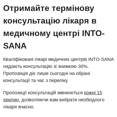
Отримайте термінову
Заходи БПР
Діагностика
консультацію лікаря в
Інтернатура
Ангіографічні дослідження
Відділ госпіталізації
медичному центрі INTO-
Енциклопедія
Діагностичне відділення
Відділення кардіосудинної патології та неврології
Програма лояльності
Ендоскопічне відділення
SANA
Відділення невідкладних станів
Відгуки
Інструментальна діагностика
Відділення інтенсивної терапії
Кваліфіковані лікарі медичних центрів INTO-SANA
Відео
Комп’ютерна томографія
надають консультацію зі знижкою 30%.
Гінекологічне відділення
Пропозиція діє лише сьогодні на обрані
Магнітно-резонансна томографія
Денний стаціонар
консультації та час з переліку.
Декларування
Мамографія
Діагностичне відділення
Лікування гострого інфаркту
Пропозиції консультацій змінюються
кожні 15
Нейросонографія
хвилин
, дозволяючи вам вибрати необхідного
Ендоскопічне відділення
Національний скринінг здоров’я 40+
Рентгенографія
лікаря вчасно.
Онкологічне відділлення
УЗД