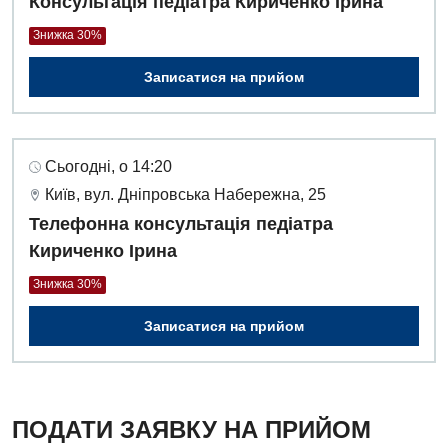
Консультація педіатра Кириченко Ірина
Знижка 30%
Гінекологічне відділення
Записатися на прийом
Денний стаціонар
Дерматовенерологія
Дієтологія
Сьогодні, о 14:20
Київ, вул. Дніпровська Набережна, 25
Ендокринологія
Телефонна консультація педіатра
Кардіологія
Кириченко Ірина
Кардіохірургія
Знижка 30%
Мамологія
Записатися на прийом
Медична психологія
Неврологія
ПОДАТИ ЗАЯВКУ НА ПРИЙОМ
Нейрохірургія