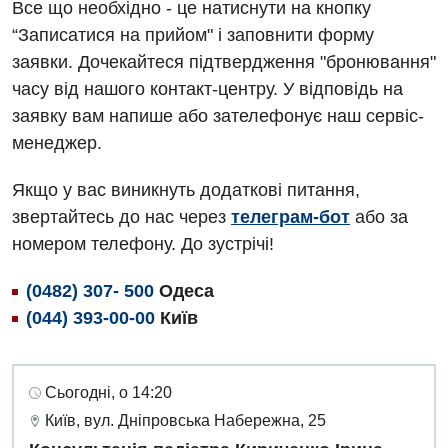
Все що необхідно - це натиснути на кнопку
Українська
Офтальмологічне відділення
“Записатися на прийом" і заповнити форму
Для дорослих
Російська
Педіатричне відділення
заявки. Дочекайтеся підтвердження "бронювання"
часу від нашого контакт-центру. У відповідь на
Акушерство і гінекологія
Терапевтичне відділення
заявку вам напише або зателефонує наш сервіс-
Алергологія, імунологія
Травматологічне відділення
менеджер.
Андрологія
Урологічне відділення
Якщо у вас виникнуть додаткові питання,
Безоплатні послуги
Хірургічне відділення
звертайтесь до нас через
телеграм-бот
або за
номером телефону. До зустрічі!
Вакцинація
Швидка медична допомога
Відділення інтенсивної терапії
(0482) 307- 500
Одеса
(044) 393-00-00
Київ
Відділення кардіосудинної патології та неврології
Відділення невідкладних станів
Сьогодні, о 14:20
Гастроентерологія
Київ, вул. Дніпровська Набережна, 25
Гематологія