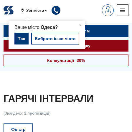
Усі міста
▲
×
Ваше місто
Одеса
?
Записатися на прийом
Так
Вибрати інше місто
Викликати швидку
Консультації -30%
ГАРЯЧІ ІНТЕРВАЛИ
(Знайдено:
2 пропозицій
)
Фільтр