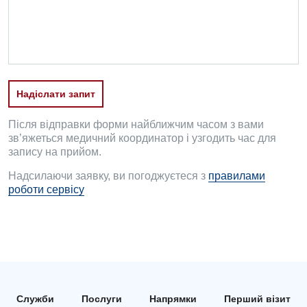
Травматологія і ортопедія
Урологічне відділення
Урологія
Надіслати запит
Фізіотерапія
Після відправки форми найближчим часом з вами
Хірургічне відділення
зв’яжеться медичний координатор і узгодить час для
запису на прийом.
Для дітей
Надсилаючи заявку, ви погоджуєтеся з
правилами
Дитяча алергологія
роботи сервісу
Дитяча гастроентерологія
Дитяча гінекологія
Дитяча дерматовенерологія
Дитяча ендокринологія
Служби
Послуги
Напрямки
Перший візит