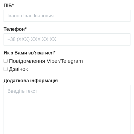
ПІБ*
Онкологічне відділлення
Оториноларингологія
Телефон*
Офтальмологічне відділення
Педіатричне відділення
Як з Вами зв'язатися*
Проктологія
Повідомлення Viber/Telegram
Дзвінок
Пульмонологія
Додаткова інформація
Ревматологія
Судинна хірургія
Терапевтичне відділення
Терапія
Травматологічне відділення