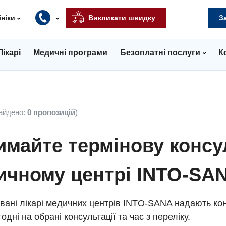
ініки
Викликати швидку
З
Лікарі
Медичні програми
Безоплатні послуги
К
айдено:
0 пропозицій
)
майте термінову консу
ичному центрі INTO-SA
вані лікарі медичних центрів INTO-SANA надають кон
одні на обрані консультації та час з переліку.