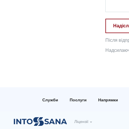
Надісл
Після відп
Надсилаючи
Служби
Послуги
Напрямки
Ліцензії