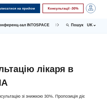
аписатися на прийом
Консультації -30%
онференц-зал INTOSPACE
Контакти
UK
льтацію лікаря в
NA
сультацію зі знижкою 30%. Пропозиція діє