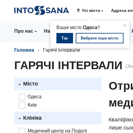
Усі міста
Адреса кл
▲
×
Ваше місто
Одеса
?
Про нас
Напрямки
Стаціонар
Ціни
Так
Вибрати інше місто
Головна
Гарячі інтервали
ГАРЯЧІ ІНТЕРВАЛИ
(Зн
Отри
Місто
Одеса
мед
Київ
Клініка
Кваліфіко
лише сьог
Медичний центр на Подолі