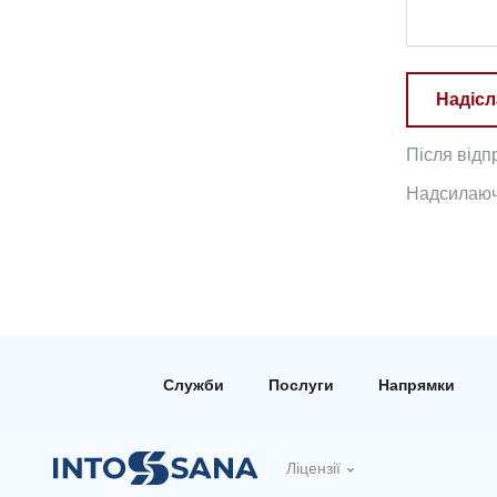
Надісл
Після відп
Надсилаючи
Служби
Послуги
Напрямки
Ліцензії