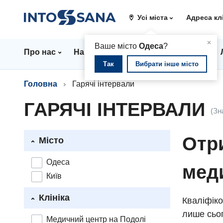
Усі міста
Адреса кл
▲
×
Ваше місто
Одеса
?
Про нас
Напрямки
Стаціонар
Ціни
Так
Вибрати інше місто
Головна
Гарячі інтервали
ГАРЯЧІ ІНТЕРВАЛИ
(Зн
Отри
Місто
Одеса
мед
Київ
Клініка
Кваліфіко
лише сьог
Медичний центр на Подолі