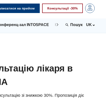
аписатися на прийом
Консультації -30%
онференц-зал INTOSPACE
Контакти
UK
льтацію лікаря в
NA
сультацію зі знижкою 30%. Пропозиція діє