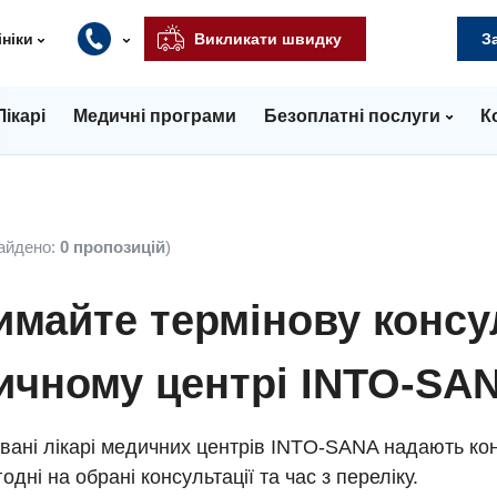
ініки
Викликати швидку
З
Лікарі
Медичні програми
Безоплатні послуги
К
айдено:
0 пропозицій
)
майте термінову консу
ичному центрі INTO-SA
вані лікарі медичних центрів INTO-SANA надають кон
одні на обрані консультації та час з переліку.