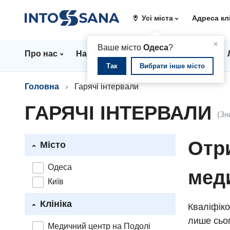
Усі міста
Адреса кл
▲
×
Ваше місто
Одеса
?
Про нас
Напрямки
Стаціонар
Ціни
Так
Вибрати інше місто
Головна
Гарячі інтервали
ГАРЯЧІ ІНТЕРВАЛИ
(Зн
Отри
Місто
Одеса
мед
Київ
Клініка
Кваліфіко
лише сьог
Медичний центр на Подолі