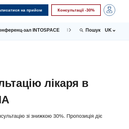
аписатися на прийом
Консультації -30%
онференц-зал INTOSPACE
Контакти
UK
льтацію лікаря в
NA
сультацію зі знижкою 30%. Пропозиція діє