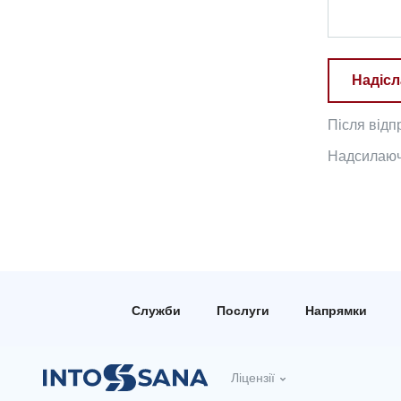
Надісл
Після відп
Надсилаючи
Служби
Послуги
Напрямки
Ліцензії