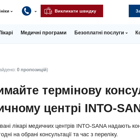
ініки
Викликати швидку
З
Лікарі
Медичні програми
Безоплатні послуги
К
айдено:
0 пропозицій
)
майте термінову консу
ичному центрі INTO-SA
вані лікарі медичних центрів INTO-SANA надають кон
одні на обрані консультації та час з переліку.