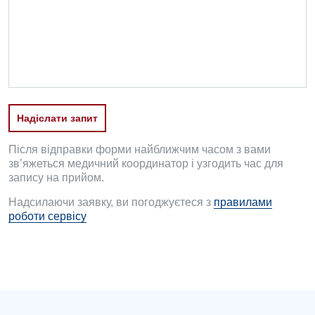
Офтальмологічне відділення
Педіатричне відділення
Проктологія
Пульмонологія
Надіслати запит
Ревматологія
Після відправки форми найближчим часом з вами
Судинна хірургія
зв’яжеться медичний координатор і узгодить час для
запису на прийом.
Терапевтичне відділення
Надсилаючи заявку, ви погоджуєтеся з
правилами
роботи сервісу
Терапія
Травматологічне відділення
Травматологія і ортопедія
Урологічне відділення