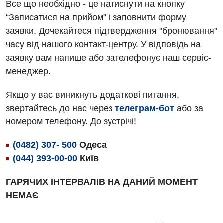
Акушерство і гінекологія
Все що необхідно - це натиснути на кнопку
Терапевтичне відділення
“Записатися на прийом" і заповнити форму
Алергологія, імунологія
Травматологічне відділення
заявки. Дочекайтеся підтвердження "бронювання"
Андрологія
часу від нашого контакт-центру. У відповідь на
Урологічне відділення
заявку вам напише або зателефонує наш сервіс-
Безоплатні послуги
Хірургічне відділення
менеджер.
Вакцинація
Швидка медична допомога
Якщо у вас виникнуть додаткові питання,
Відділення інтенсивної терапії
звертайтесь до нас через
телеграм-бот
або за
номером телефону. До зустрічі!
Відділення кардіосудинної патології та неврології
Відділення невідкладних станів
(0482) 307- 500
Одеса
(044) 393-00-00
Київ
Гастроентерологія
ГАРЯЧИХ ІНТЕРВАЛІВ НА ДАНИЙ МОМЕНТ
Гематологія
НЕМАЄ
Гінекологічне відділення
Денний стаціонар