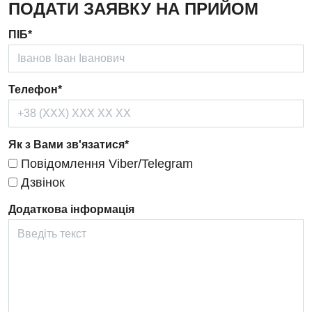
ПОДАТИ ЗАЯВКУ НА ПРИЙОМ
Дерматовенерологія
ПІБ*
Дієтологія
Ендокринологія
Телефон*
Кардіологія
Кардіохірургія
Як з Вами зв'язатися*
Повідомлення Viber/Telegram
Мамологія
Дзвінок
Медична психологія
Додаткова інформація
Неврологія
Нейрохірургія
Онкологічне відділлення
Оториноларингологія