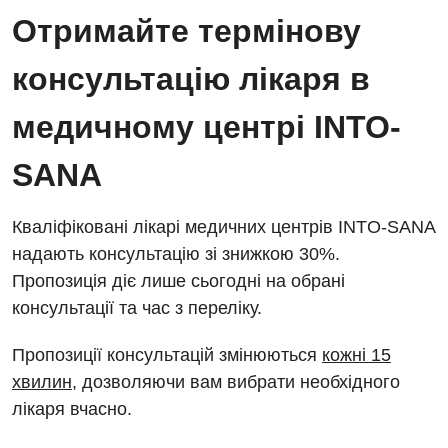
Відділ госпіталізації
Отримайте термінову
Енциклопедія
Діагностичне відділення
Відділення кардіосудинної патології та неврології
консультацію лікаря в
Програма лояльності
Ендоскопічне відділення
Відділення невідкладних станів
Відгуки
медичному центрі INTO-
Інструментальна діагностика
Відділення інтенсивної терапії
Відео
Комп’ютерна томографія
SANA
Гінекологічне відділення
Магнітно-резонансна томографія
Денний стаціонар
Декларування
Кваліфіковані лікарі медичних центрів INTO-SANA
Мамографія
надають консультацію зі знижкою 30%.
Діагностичне відділення
Лікування гострого інфаркту
Нейросонографія
Пропозиція діє лише сьогодні на обрані
Ендоскопічне відділення
Національний скринінг здоров’я 40+
консультації та час з переліку.
Рентгенографія
Онкологічне відділлення
Пропозиції консультацій змінюються
кожні 15
УЗД
Українська
Офтальмологічне відділення
хвилин
, дозволяючи вам вибрати необхідного
лікаря вчасно.
Для дорослих
Російська
Педіатричне відділення