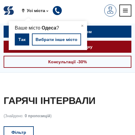
Усі міста
▲
×
Ваше місто
Одеса
?
Записатися на прийом
Так
Вибрати інше місто
Викликати швидку
Консультації -30%
ГАРЯЧІ ІНТЕРВАЛИ
(Знайдено:
0 пропозицій
)
Фільтр