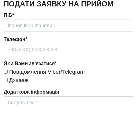
ПОДАТИ ЗАЯВКУ НА ПРИЙОМ
Дерматовенерологія
ПІБ*
Дієтологія
Ендокринологія
Телефон*
Кардіологія
Кардіохірургія
Як з Вами зв'язатися*
Повідомлення Viber/Telegram
Мамологія
Дзвінок
Медична психологія
Додаткова інформація
Неврологія
Нейрохірургія
Онкологічне відділлення
Оториноларингологія