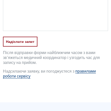
Офтальмологічне відділення
Педіатричне відділення
Проктологія
Пульмонологія
Надіслати запит
Ревматологія
Після відправки форми найближчим часом з вами
Судинна хірургія
зв’яжеться медичний координатор і узгодить час для
запису на прийом.
Терапевтичне відділення
Надсилаючи заявку, ви погоджуєтеся з
правилами
роботи сервісу
Терапія
Травматологічне відділення
Травматологія і ортопедія
Урологічне відділення