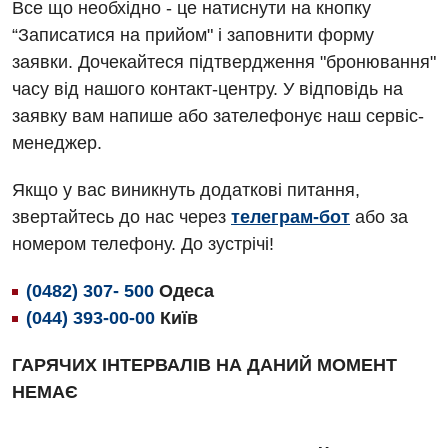
Акушерство і гінекологія
Все що необхідно - це натиснути на кнопку
Терапевтичне відділення
“Записатися на прийом" і заповнити форму
Алергологія, імунологія
Травматологічне відділення
заявки. Дочекайтеся підтвердження "бронювання"
Андрологія
часу від нашого контакт-центру. У відповідь на
Урологічне відділення
заявку вам напише або зателефонує наш сервіс-
Безоплатні послуги
Хірургічне відділення
менеджер.
Вакцинація
Швидка медична допомога
Якщо у вас виникнуть додаткові питання,
Відділення інтенсивної терапії
звертайтесь до нас через
телеграм-бот
або за
номером телефону. До зустрічі!
Відділення кардіосудинної патології та неврології
Відділення невідкладних станів
(0482) 307- 500
Одеса
(044) 393-00-00
Київ
Гастроентерологія
ГАРЯЧИХ ІНТЕРВАЛІВ НА ДАНИЙ МОМЕНТ
Гематологія
НЕМАЄ
Гінекологічне відділення
Денний стаціонар