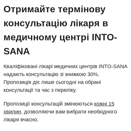
Відділ госпіталізації
Отримайте термінову
Енциклопедія
Діагностичне відділення
Відділення кардіосудинної патології та неврології
консультацію лікаря в
Програма лояльності
Ендоскопічне відділення
Відділення невідкладних станів
Відгуки
медичному центрі INTO-
Інструментальна діагностика
Відділення інтенсивної терапії
Відео
Комп’ютерна томографія
SANA
Гінекологічне відділення
Магнітно-резонансна томографія
Денний стаціонар
Декларування
Кваліфіковані лікарі медичних центрів INTO-SANA
Мамографія
надають консультацію зі знижкою 30%.
Діагностичне відділення
Лікування гострого інфаркту
Нейросонографія
Пропозиція діє лише сьогодні на обрані
Ендоскопічне відділення
Національний скринінг здоров’я 40+
консультації та час з переліку.
Рентгенографія
Онкологічне відділлення
Пропозиції консультацій змінюються
кожні 15
УЗД
Українська
Офтальмологічне відділення
хвилин
, дозволяючи вам вибрати необхідного
лікаря вчасно.
Для дорослих
Російська
Педіатричне відділення