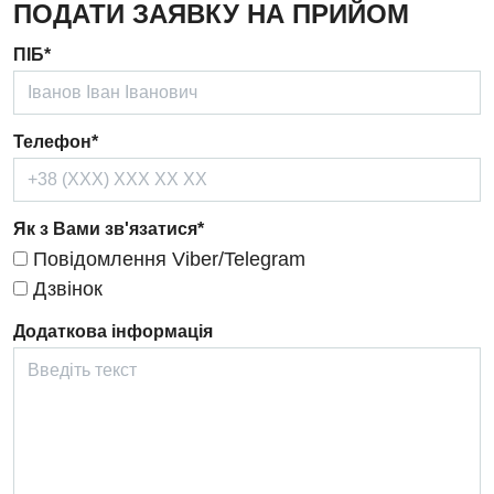
ПОДАТИ ЗАЯВКУ НА ПРИЙОМ
Дерматовенерологія
ПІБ*
Дієтологія
Ендокринологія
Телефон*
Кардіологія
Кардіохірургія
Як з Вами зв'язатися*
Мамологія
Повідомлення Viber/Telegram
Медична психологія
Дзвінок
Неврологія
Додаткова інформація
Нейрохірургія
Онкологічне відділлення
Оториноларингологія