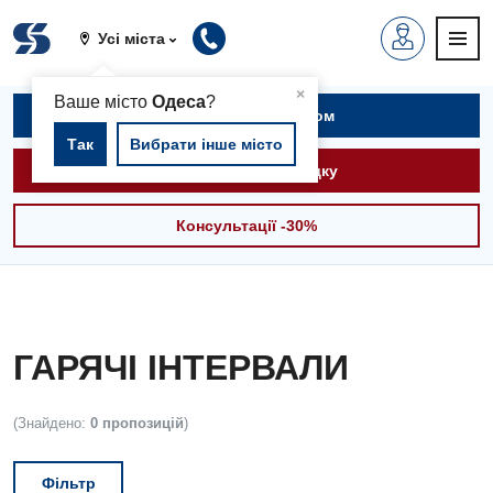
Усі міста
▲
×
Ваше місто
Одеса
?
Записатися на прийом
Так
Вибрати інше місто
Викликати швидку
Консультації -30%
ГАРЯЧІ ІНТЕРВАЛИ
(Знайдено:
0 пропозицій
)
Фільтр