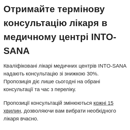
Енциклопедія
Діагностичне відділення
Отримайте термінову
Відділення кардіосудинної патології та неврології
Програма лояльності
Ендоскопічне відділення
консультацію лікаря в
Відділення невідкладних станів
Відгуки
Інструментальна діагностика
медичному центрі INTO-
Відділення інтенсивної терапії
Відео
Комп’ютерна томографія
Гінекологічне відділення
SANA
Магнітно-резонансна томографія
Денний стаціонар
Декларування
Мамографія
Кваліфіковані лікарі медичних центрів INTO-SANA
Діагностичне відділення
Лікування гострого інфаркту
надають консультацію зі знижкою 30%.
Нейросонографія
Пропозиція діє лише сьогодні на обрані
Ендоскопічне відділення
Національний скринінг здоров’я 40+
Рентгенографія
консультації та час з переліку.
Онкологічне відділлення
УЗД
Пропозиції консультацій змінюються
кожні 15
Українська
Офтальмологічне відділення
хвилин
, дозволяючи вам вибрати необхідного
Для дорослих
Російська
Педіатричне відділення
лікаря вчасно.
Акушерство і гінекологія
Терапевтичне відділення