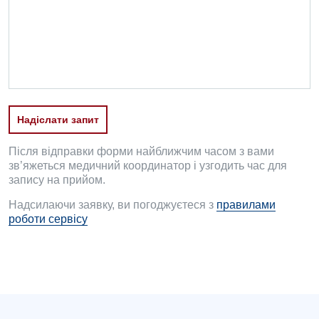
Офтальмологічне відділення
Педіатричне відділення
Проктологія
Пульмонологія
Надіслати запит
Ревматологія
Судинна хірургія
Після відправки форми найближчим часом з вами
зв’яжеться медичний координатор і узгодить час для
Терапевтичне відділення
запису на прийом.
Надсилаючи заявку, ви погоджуєтеся з
правилами
Терапія
роботи сервісу
Травматологічне відділення
Травматологія і ортопедія
Урологічне відділення