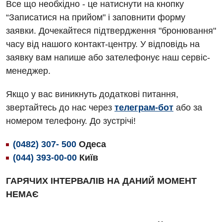
Все що необхідно - це натиснути на кнопку
Алергологія, імунологія
Травматологічне відділення
“Записатися на прийом" і заповнити форму
заявки. Дочекайтеся підтвердження "бронювання"
Андрологія
Урологічне відділення
часу від нашого контакт-центру. У відповідь на
Безоплатні послуги
Хірургічне відділення
заявку вам напише або зателефонує наш сервіс-
менеджер.
Вакцинація
Швидка медична допомога
Відділення інтенсивної терапії
Якщо у вас виникнуть додаткові питання,
звертайтесь до нас через
телеграм-бот
або за
Відділення кардіосудинної патології та неврології
номером телефону. До зустрічі!
Відділення невідкладних станів
(0482) 307- 500
Одеса
Гастроентерологія
(044) 393-00-00
Київ
Гематологія
ГАРЯЧИХ ІНТЕРВАЛІВ НА ДАНИЙ МОМЕНТ
Гінекологічне відділення
НЕМАЄ
Денний стаціонар