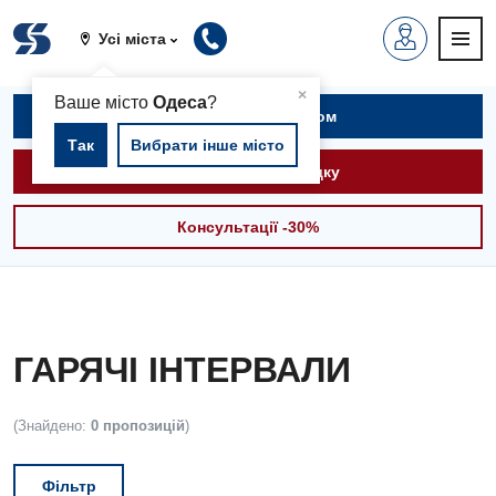
Усі міста
▲
×
Ваше місто
Одеса
?
Записатися на прийом
Так
Вибрати інше місто
Викликати швидку
Консультації -30%
ГАРЯЧІ ІНТЕРВАЛИ
(Знайдено:
0 пропозицій
)
Фільтр