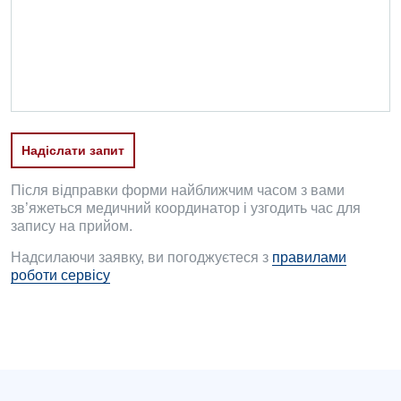
Офтальмологічне відділення
Педіатричне відділення
Проктологія
Пульмонологія
Надіслати запит
Ревматологія
Після відправки форми найближчим часом з вами
Судинна хірургія
зв’яжеться медичний координатор і узгодить час для
запису на прийом.
Терапевтичне відділення
Надсилаючи заявку, ви погоджуєтеся з
правилами
роботи сервісу
Терапія
Травматологічне відділення
Травматологія і ортопедія
Урологічне відділення