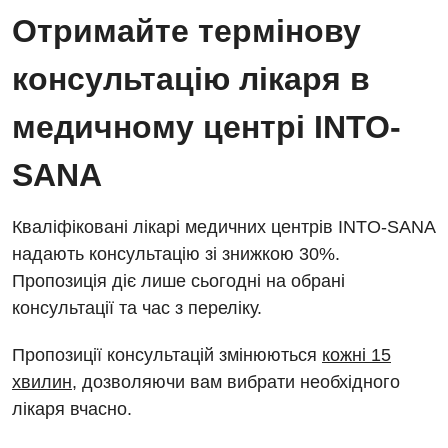
Відділ госпіталізації
Отримайте термінову
Енциклопедія
Діагностичне відділення
Відділення кардіосудинної патології та неврології
консультацію лікаря в
Програма лояльності
Ендоскопічне відділення
Відділення невідкладних станів
Відгуки
медичному центрі INTO-
Інструментальна діагностика
Відділення інтенсивної терапії
Відео
Комп’ютерна томографія
SANA
Гінекологічне відділення
Магнітно-резонансна томографія
Денний стаціонар
Декларування
Кваліфіковані лікарі медичних центрів INTO-SANA
Мамографія
надають консультацію зі знижкою 30%.
Діагностичне відділення
Лікування гострого інфаркту
Нейросонографія
Пропозиція діє лише сьогодні на обрані
Ендоскопічне відділення
Національний скринінг здоров’я 40+
консультації та час з переліку.
Рентгенографія
Онкологічне відділлення
Пропозиції консультацій змінюються
кожні 15
УЗД
Українська
Офтальмологічне відділення
хвилин
, дозволяючи вам вибрати необхідного
лікаря вчасно.
Для дорослих
Російська
Педіатричне відділення