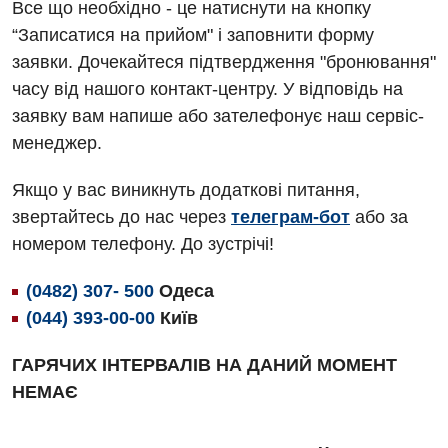
Акушерство і гінекологія
Все що необхідно - це натиснути на кнопку
Терапевтичне відділення
“Записатися на прийом" і заповнити форму
Алергологія, імунологія
Травматологічне відділення
заявки. Дочекайтеся підтвердження "бронювання"
Андрологія
часу від нашого контакт-центру. У відповідь на
Урологічне відділення
заявку вам напише або зателефонує наш сервіс-
Безоплатні послуги
Хірургічне відділення
менеджер.
Вакцинація
Швидка медична допомога
Якщо у вас виникнуть додаткові питання,
Відділення інтенсивної терапії
звертайтесь до нас через
телеграм-бот
або за
номером телефону. До зустрічі!
Відділення кардіосудинної патології та неврології
Відділення невідкладних станів
(0482) 307- 500
Одеса
(044) 393-00-00
Київ
Гастроентерологія
ГАРЯЧИХ ІНТЕРВАЛІВ НА ДАНИЙ МОМЕНТ
Гематологія
НЕМАЄ
Гінекологічне відділення
Денний стаціонар