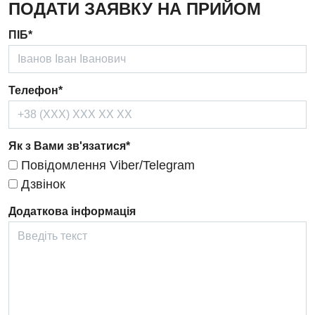
ПОДАТИ ЗАЯВКУ НА ПРИЙОМ
Дерматовенерологія
ПІБ*
Дієтологія
Ендокринологія
Телефон*
Кардіологія
Кардіохірургія
Як з Вами зв'язатися*
Повідомлення Viber/Telegram
Мамологія
Дзвінок
Медична психологія
Додаткова інформація
Неврологія
Нейрохірургія
Онкологічне відділлення
Оториноларингологія