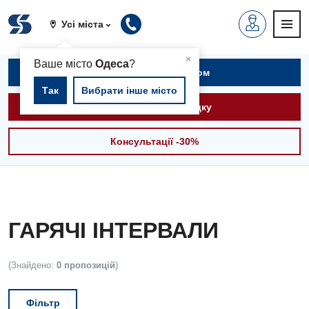
Усі міста
▲
×
Ваше місто
Одеса
?
Записатися на прийом
Так
Вибрати інше місто
Викликати швидку
Консультації -30%
ГАРЯЧІ ІНТЕРВАЛИ
(Знайдено:
0 пропозицій
)
Фільтр