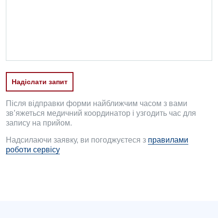
Офтальмологічне відділення
Педіатричне відділення
Проктологія
Пульмонологія
Надіслати запит
Ревматологія
Після відправки форми найближчим часом з вами
Судинна хірургія
зв’яжеться медичний координатор і узгодить час для
запису на прийом.
Терапевтичне відділення
Надсилаючи заявку, ви погоджуєтеся з
правилами
роботи сервісу
Терапія
Травматологічне відділення
Травматологія і ортопедія
Урологічне відділення