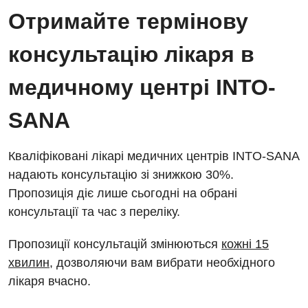
Відділ госпіталізації
Отримайте термінову
Енциклопедія
Діагностичне відділення
Відділення кардіосудинної патології та неврології
консультацію лікаря в
Програма лояльності
Ендоскопічне відділення
Відділення невідкладних станів
Відгуки
медичному центрі INTO-
Інструментальна діагностика
Відділення інтенсивної терапії
Відео
Комп’ютерна томографія
SANA
Гінекологічне відділення
Магнітно-резонансна томографія
Денний стаціонар
Декларування
Кваліфіковані лікарі медичних центрів INTO-SANA
Мамографія
надають консультацію зі знижкою 30%.
Діагностичне відділення
Лікування гострого інфаркту
Нейросонографія
Пропозиція діє лише сьогодні на обрані
Ендоскопічне відділення
Національний скринінг здоров’я 40+
консультації та час з переліку.
Рентгенографія
Онкологічне відділлення
Пропозиції консультацій змінюються
кожні 15
УЗД
Українська
Офтальмологічне відділення
хвилин
, дозволяючи вам вибрати необхідного
лікаря вчасно.
Для дорослих
Російська
Педіатричне відділення