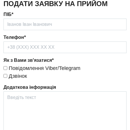
ПОДАТИ ЗАЯВКУ НА ПРИЙОМ
Дерматовенерологія
ПІБ*
Дієтологія
Ендокринологія
Телефон*
Кардіологія
Кардіохірургія
Як з Вами зв'язатися*
Повідомлення Viber/Telegram
Мамологія
Дзвінок
Медична психологія
Додаткова інформація
Неврологія
Нейрохірургія
Онкологічне відділлення
Оториноларингологія