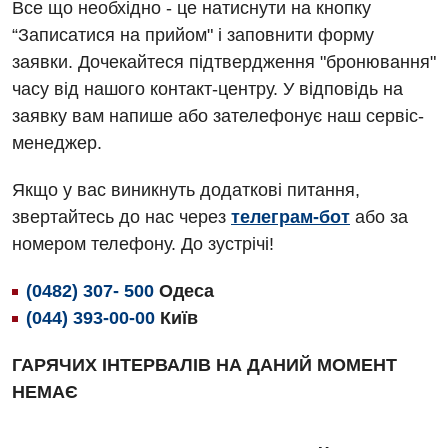
Акушерство і гінекологія
Все що необхідно - це натиснути на кнопку
Терапевтичне відділення
“Записатися на прийом" і заповнити форму
Алергологія, імунологія
Травматологічне відділення
заявки. Дочекайтеся підтвердження "бронювання"
Андрологія
часу від нашого контакт-центру. У відповідь на
Урологічне відділення
заявку вам напише або зателефонує наш сервіс-
Безоплатні послуги
Хірургічне відділення
менеджер.
Вакцинація
Швидка медична допомога
Якщо у вас виникнуть додаткові питання,
Відділення інтенсивної терапії
звертайтесь до нас через
телеграм-бот
або за
номером телефону. До зустрічі!
Відділення кардіосудинної патології та неврології
Відділення невідкладних станів
(0482) 307- 500
Одеса
(044) 393-00-00
Київ
Гастроентерологія
ГАРЯЧИХ ІНТЕРВАЛІВ НА ДАНИЙ МОМЕНТ
Гематологія
НЕМАЄ
Гінекологічне відділення
Денний стаціонар