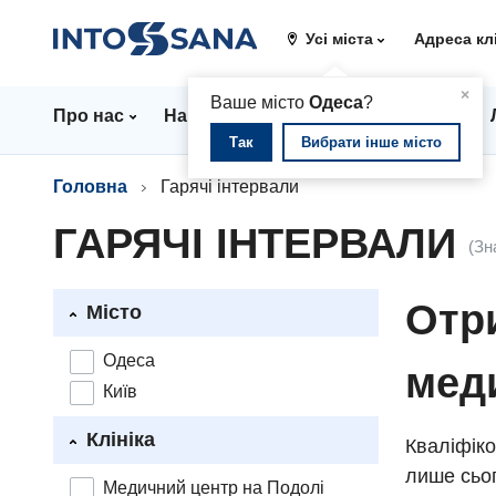
Усі міста
Адреса кл
▲
×
Ваше місто
Одеса
?
Про нас
Напрямки
Стаціонар
Ціни
Так
Вибрати інше місто
Головна
Гарячі інтервали
ГАРЯЧІ ІНТЕРВАЛИ
(Зн
Отри
Місто
Одеса
мед
Київ
Клініка
Кваліфіко
лише сьог
Медичний центр на Подолі