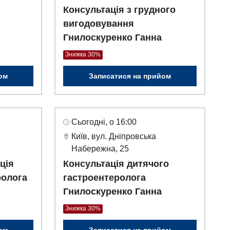
Консультація з грудного
вигодовування
Гнилоскуренко Ганна
Знижка 30%
ом
Записатися на прийом
Сьогодні, о 16:00
Київ, вул. Дніпровська
Набережна, 25
ція
Консультація дитячого
ролога
гастроентеролога
Гнилоскуренко Ганна
Знижка 30%