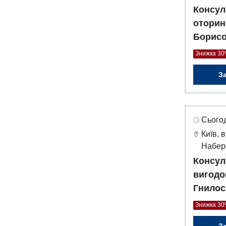
Консул
оторин
Борисо
Знижка 3
З
Сьогод
Київ, 
Набер
Консул
вигодо
Гнилос
Знижка 3