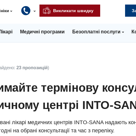
ініки
Викликати швидку
З
Лікарі
Медичні програми
Безоплатні послуги
К
айдено:
23 пропозицій
)
майте термінову консу
ичному центрі INTO-SA
вані лікарі медичних центрів INTO-SANA надають кон
одні на обрані консультації та час з переліку.