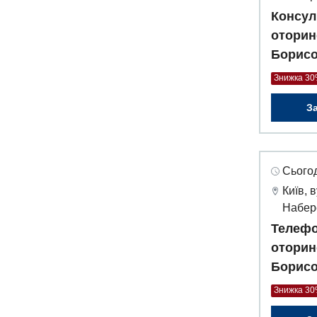
Консул
оторин
Борисо
Знижка 3
З
Сьогод
Київ, 
Набер
Телефо
оторин
Борисо
Знижка 3