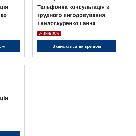
ція
Телефонна консультація з
нко
грудного вигодовування
Гнилоскуренко Ганна
Знижка 30%
ом
Записатися на прийом
ція