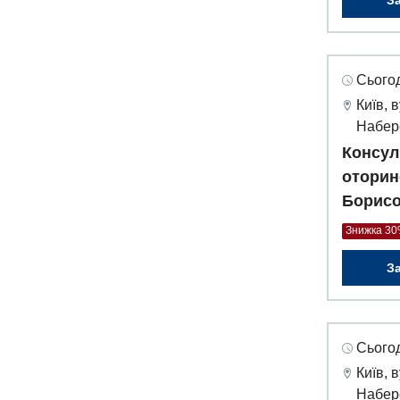
З
Сьогод
Київ, 
Набер
Консул
оторин
Борисо
Знижка 3
З
Сьогод
Київ, 
Набер