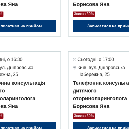
ва Яна
Борисова Яна
0%
Знижка 30%
аписатися на прийом
Записатися на прий
ні, о 16:30
Сьогодні, о 17:00
вул. Дніпровська
Київ, вул. Дніпровська
ежна, 25
Набережна, 25
нна консультація
Телефонна консульта
го
дитячого
оларинголога
оториноларинголога
ва Яна
Борисова Яна
0%
Знижка 30%
аписатися на прийом
Записатися на прий