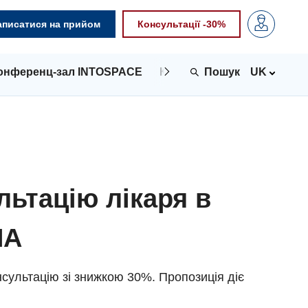
аписатися на прийом
Консультації -30%
онференц-зал INTOSPACE
Контакти
UK
льтацію лікаря в
NA
сультацію зі знижкою 30%. Пропозиція діє