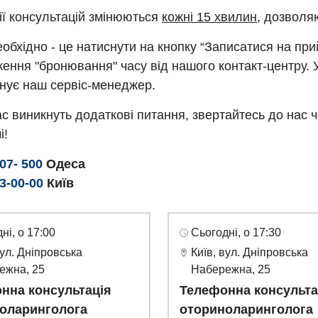
ії консультацій змінюються
кожні 15 хвилин
, дозволя
обхідно - це натиснути на кнопку “Записатися на пр
ення "бронювання" часу від нашого контакт-центру. 
нує наш сервіс-менеджер.
с виникнуть додаткові питання, звертайтесь до нас 
і!
307- 500
Одеса
93-00-00
Київ
ні, о 17:00
Сьогодні, о 17:30
вул. Дніпровська
Київ, вул. Дніпровська
ежна, 25
Набережна, 25
нна консультація
Телефонна консульта
оларинголога
оториноларинголога