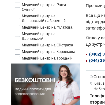
Медичний центр на Раїси
Пропозиц
Окіпної
Все що не
Медичний центр на
Дніпровській набережній
підтвердж
Медичний центр на Філатова
зателефо
Медичний центр на
Якщо у ва
Варненській
До зустріч
Медичний центр на Ойстраха
Медичний центр на Корольова
(0482) 
Медичний центр на Троїцькій
(044) 3
Сьогод
Київ, 
Набер
Телефо
оторин