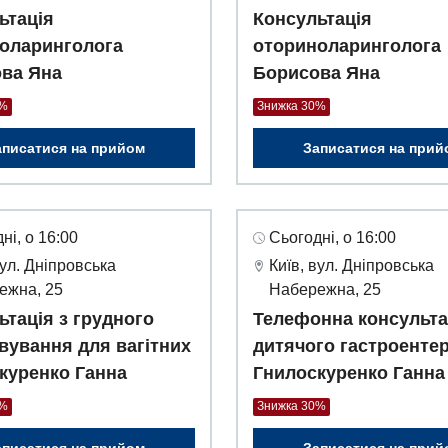
ьтація
Консультація
оларинголога
оториноларинголога
ва Яна
Борисова Яна
0%
Знижка 30%
аписатися на прийом
Записатися на прий
ні, о 16:00
Сьогодні, о 16:00
вул. Дніпровська
Київ, вул. Дніпровська
ежна, 25
Набережна, 25
ьтація з грудного
Телефонна консульта
вування для вагітних
дитячого гастроенте
куренко Ганна
Гнилоскуренко Ганна
0%
Знижка 30%