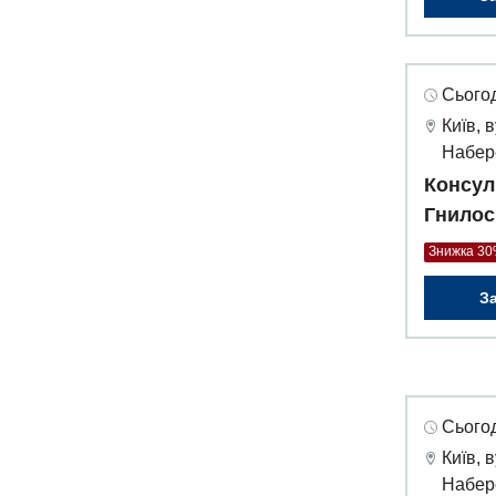
Сьогод
Київ, 
Набер
Консул
Гнилос
Знижка 3
З
Сьогод
Київ, 
Набер