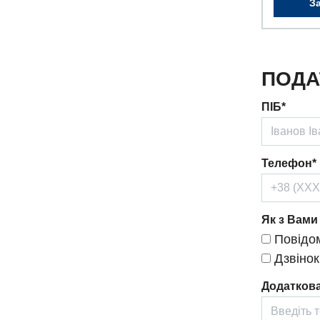
З
ПОДА
ПІБ*
Телефон*
Як з Вами
Повідом
Дзвінок
Додаткова