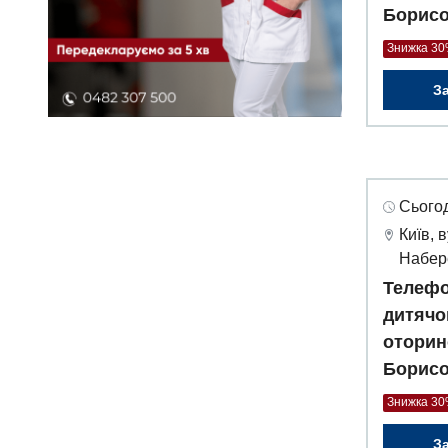
Борисо
Знижка 3
З
Сьогод
Київ, 
Набер
Телефо
дитячо
оторин
Борисо
Знижка 3
З