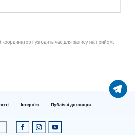
координатор і узгодить час для запису на прийом.
атті
Інтерв'ю
Публічні договори
к