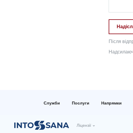
Надісл
Після відп
Надсилаючи
Служби
Послуги
Напрямки
Ліцензії