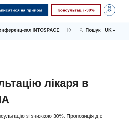
аписатися на прийом
Консультації -30%
онференц-зал INTOSPACE
Контакти
UK
льтацію лікаря в
NA
сультацію зі знижкою 30%. Пропозиція діє