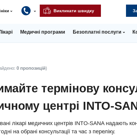
ініки
Викликати швидку
З
Лікарі
Медичні програми
Безоплатні послуги
К
айдено:
0 пропозицій
)
майте термінову консу
ичному центрі INTO-SA
вані лікарі медичних центрів INTO-SANA надають кон
одні на обрані консультації та час з переліку.