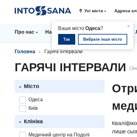
Усі міста
Адреса кл
▲
×
Ваше місто
Одеса
?
Про нас
Напрямки
Стаціонар
Ціни
Так
Вибрати інше місто
Головна
Гарячі інтервали
ГАРЯЧІ ІНТЕРВАЛИ
(Зн
Отри
Місто
Одеса
мед
Київ
Клініка
Кваліфіко
лише сьог
Медичний центр на Подолі