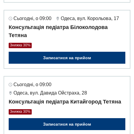
Акушерство і гінекологія
Терапевтичне відділення
Алергологія, імунологія
Сьогодні, о 09:00
Одеса, вул. Корольова, 17
Травматологічне відділення
Консультація педіатра Білоколодова
Андрологія
Урологічне відділення
Тетяна
Безоплатні послуги
Хірургічне відділення
Знижка 30%
Вакцинація
Швидка медична допомога
Записатися на прийом
Відділення інтенсивної терапії
Відділення кардіосудинної патології та неврології
Сьогодні, о 09:00
Відділення невідкладних станів
Одеса, вул. Давида Ойстраха, 28
Гастроентерологія
Консультація педіатра Китайгород Тетяна
Знижка 30%
Гематологія
Записатися на прийом
Гінекологічне відділення