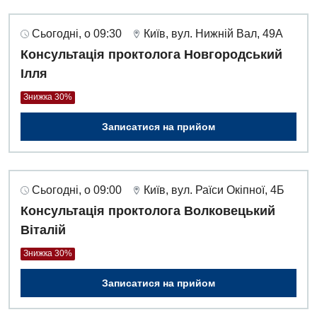
Урологія
Сьогодні, о 09:30
Київ, вул. Нижній Вал, 49А
Фізіотерапія
Консультація проктолога Новгородський
Ілля
Хірургічне відділення
Знижка 30%
Для дітей
Записатися на прийом
Дитяча алергологія
Дитяча гастроентерологія
Сьогодні, о 09:00
Київ, вул. Раїси Окіпної, 4Б
Дитяча гінекологія
Консультація проктолога Волковецький
Віталій
Дитяча дерматовенерологія
Знижка 30%
Дитяча ендокринологія
Записатися на прийом
Дитяча кардіоревматологія
Дитяча неврологія