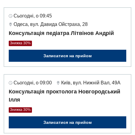
Оториноларингологія
Офтальмологічне відділення
Сьогодні, о 09:45
Одеса, вул. Давида Ойстраха, 28
Педіатричне відділення
Консультація педіатра Літвінов Андрій
Проктологія
Знижка 30%
Пульмонологія
Записатися на прийом
Ревматологія
Судинна хірургія
Сьогодні, о 09:00
Київ, вул. Нижній Вал, 49А
Терапевтичне відділення
Консультація проктолога Новгородський
Терапія
Ілля
Травматологічне відділення
Знижка 30%
Травматологія і ортопедія
Записатися на прийом
Урологічне відділення