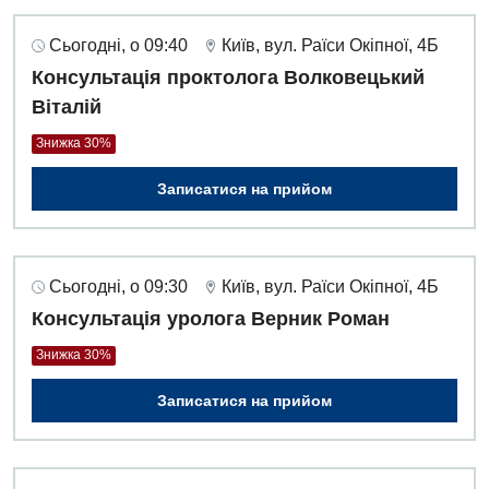
Дитяча ортопедія і травматологія
Сьогодні, о 09:40
Київ, вул. Раїси Окіпної, 4Б
Консультація проктолога Волковецький
Дитяча оториноларингологія
Віталій
Дитяча офтальмологія
Знижка 30%
Дитяча урологія
Записатися на прийом
Дитяча хірургія
Педіатрія
Сьогодні, о 09:30
Київ, вул. Раїси Окіпної, 4Б
Консультація уролога Верник Роман
Знижка 30%
Записатися на прийом