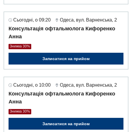
Інтернатура
Ангіографічні дослідження
Відділ госпіталізації
Енциклопедія
Діагностичне відділення
Сьогодні, о 09:20
Одеса, вул. Варненська, 2
Відділення кардіосудинної патології та неврології
Програма лояльності
Ендоскопічне відділення
Консультація офтальмолога Кифоренко
Відділення невідкладних станів
Анна
Відгуки
Інструментальна діагностика
Відділення інтенсивної терапії
Знижка 30%
Відео
Комп’ютерна томографія
Гінекологічне відділення
Записатися на прийом
Магнітно-резонансна томографія
Денний стаціонар
Декларування
Мамографія
Діагностичне відділення
Лікування гострого інфаркту
Сьогодні, о 10:00
Одеса, вул. Варненська, 2
Нейросонографія
Ендоскопічне відділення
Консультація офтальмолога Кифоренко
Національний скринінг здоров’я 40+
Рентгенографія
Анна
Онкологічне відділлення
УЗД
Знижка 30%
Українська
Офтальмологічне відділення
Записатися на прийом
Для дорослих
Російська
Педіатричне відділення