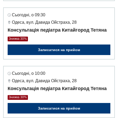
Денний стаціонар
Дерматовенерологія
Сьогодні, о 09:30
Одеса, вул. Давида Ойстраха, 28
Дієтологія
Консультація педіатра Китайгород Тетяна
Ендокринологія
Знижка 30%
Кардіологія
Записатися на прийом
Кардіохірургія
Мамологія
Сьогодні, о 10:00
Медична психологія
Одеса, вул. Давида Ойстраха, 28
Неврологія
Консультація педіатра Китайгород Тетяна
Нейрохірургія
Знижка 30%
Онкологічне відділлення
Записатися на прийом