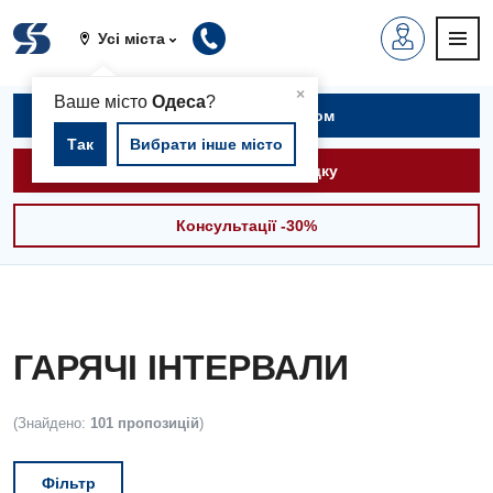
Усі міста
▲
×
Ваше місто
Одеса
?
Записатися на прийом
Так
Вибрати інше місто
Викликати швидку
Консультації -30%
ГАРЯЧІ ІНТЕРВАЛИ
(Знайдено:
101 пропозицій
)
Фільтр