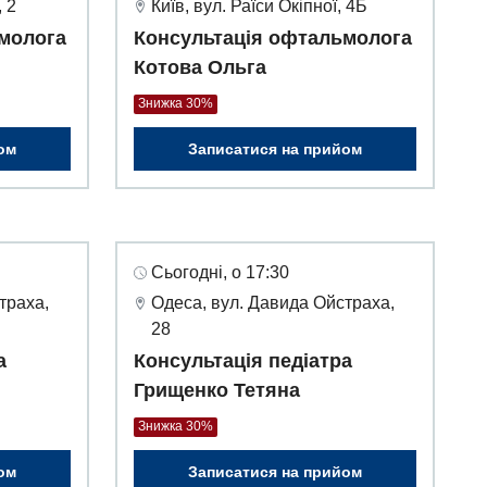
 2
Київ, вул. Раїси Окіпної, 4Б
молога
Консультація офтальмолога
Котова Ольга
Знижка 30%
ом
Записатися на прийом
Сьогодні, о 17:30
траха,
Одеса, вул. Давида Ойстраха,
28
а
Консультація педіатра
Грищенко Тетяна
Знижка 30%
ом
Записатися на прийом