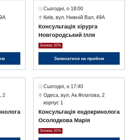
Сьогодні, о 18:00
49А
Київ, вул. Нижній Вал, 49А
Консультація хірурга
Новгородський Ілля
Знижка 30%
ом
Записатися на прийом
Сьогодні, о 17:40
, 2
Одеса, вул. Ак.Філатова, 2
корпус 1
инолога
Консультація ендокринолога
Осолодкова Марія
Знижка 30%