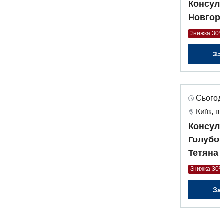
Консул
Новгор
Знижка 3
З
Сьогод
Київ, 
Консул
Голубо
Тетяна
Знижка 3
З