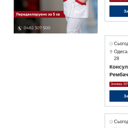
З
Сьогод
Одеса,
28
Консул
Рембач
Знижка 3
З
Сьогод