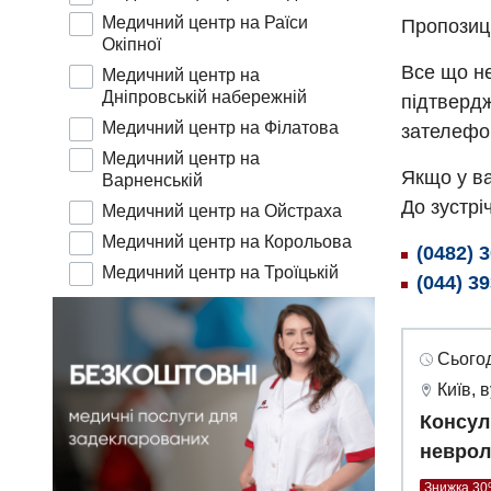
Медичний центр на Раїси
Пропозиц
Окіпної
Все що не
Медичний центр на
Дніпровській набережній
підтвердж
Медичний центр на Філатова
зателефо
Медичний центр на
Якщо у ва
Варненській
До зустріч
Медичний центр на Ойстраха
Медичний центр на Корольова
(0482) 
Медичний центр на Троїцькій
(044) 3
Сьогод
Київ, 
Консул
неврол
Знижка 3