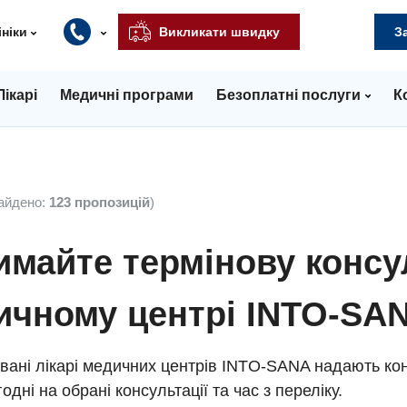
ініки
Викликати швидку
З
Лікарі
Медичні програми
Безоплатні послуги
К
айдено:
123 пропозицій
)
майте термінову консу
ичному центрі INTO-SA
вані лікарі медичних центрів INTO-SANA надають кон
одні на обрані консультації та час з переліку.