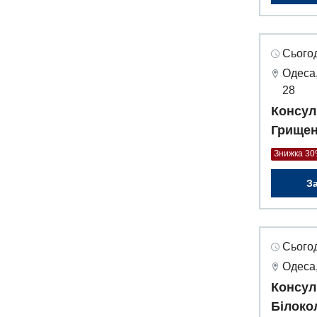
Сьогод
Одеса,
28
Консул
Грищен
Знижка 3
З
Сьогод
Одеса,
Консул
Білоко