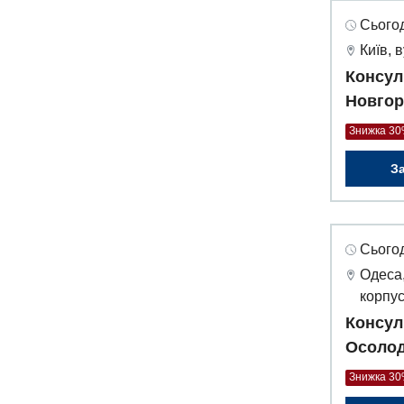
Сьогод
Київ, 
Консул
Новгор
Знижка 3
З
Сьогод
Одеса,
корпус
Консул
Осолод
Знижка 3