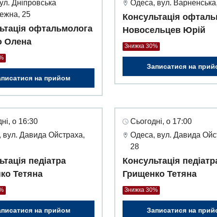
вул. Дніпровська
Одеса, вул. Варненська,
ежна, 25
Консультація офталь
ьтація офтальмолога
Новосельцев Юрій
 Олена
Знижка 30%
0%
Записатися на прий
аписатися на прийом
ні, о 16:30
Сьогодні, о 17:00
 вул. Давида Ойстраха,
Одеса, вул. Давида Ойс
28
ьтація педіатра
Консультація педіатр
ко Тетяна
Грищенко Тетяна
0%
Знижка 30%
аписатися на прийом
Записатися на прий