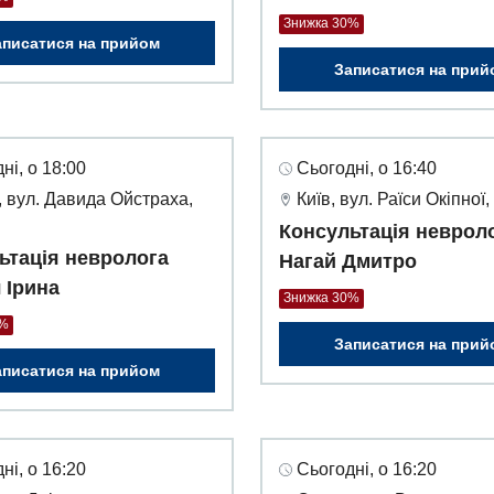
Знижка 30%
аписатися на прийом
Записатися на прий
ні, о 18:00
Сьогодні, о 16:40
 вул. Давида Ойстраха,
Київ, вул. Раїси Окіпної,
Консультація неврол
ьтація невролога
Нагай Дмитро
 Ірина
Знижка 30%
0%
Записатися на прий
аписатися на прийом
ні, о 16:20
Сьогодні, о 16:20