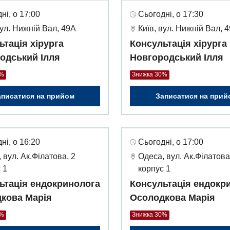
ні, о 17:00
Сьогодні, о 17:30
вул. Нижній Вал, 49А
Київ, вул. Нижній Вал, 
ьтація хірурга
Консультація хірурга
одський Ілля
Новгородський Ілля
0%
Знижка 30%
аписатися на прийом
Записатися на прий
ні, о 16:20
Сьогодні, о 17:00
 вул. Ак.Філатова, 2
Одеса, вул. Ак.Філатова
 1
корпус 1
ьтація ендокринолога
Консультація ендокр
кова Марія
Осолодкова Марія
0%
Знижка 30%