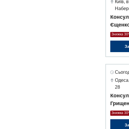
Київ, 
Набер
Консул
Єщенко
Знижка 3
З
Сьогод
Одеса,
28
Консул
Грищен
Знижка 3
З