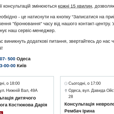
ії консультацій змінюються
кожні 15 хвилин
, дозволя
обхідно - це натиснути на кнопку “Записатися на пр
ення "бронювання" часу від нашого контакт-центру. 
нує наш сервіс-менеджер.
с виникнуть додаткові питання, звертайтесь до нас 
і!
307- 500
Одеса
93-00-00
Київ
ні, о 18:00
Сьогодні, о 17:00
вул. Нижній Вал, 49А
Одеса, вул. Давида Ойс
28
ьтація дитячого
Консультація неврол
ога Костюкова Дарія
Рембач Ірина
0%