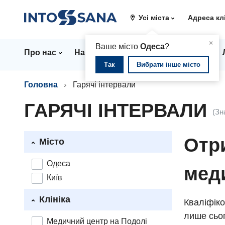
Усі міста
Адреса кл
▲
×
Ваше місто
Одеса
?
Про нас
Напрямки
Стаціонар
Ціни
Так
Вибрати інше місто
Головна
Гарячі інтервали
ГАРЯЧІ ІНТЕРВАЛИ
(Зн
Отри
Місто
Одеса
мед
Київ
Клініка
Кваліфіко
лише сьог
Медичний центр на Подолі