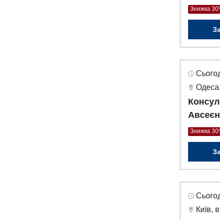
Знижка 3
З
Сьогод
Одеса,
Консул
Авсеєн
Знижка 3
З
Сьогод
Київ, 