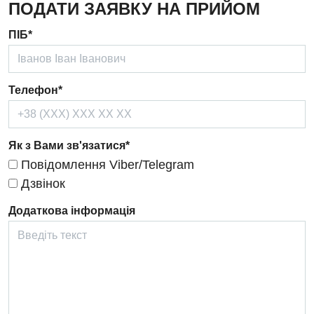
ПОДАТИ ЗАЯВКУ НА ПРИЙОМ
Дерматовенерологія
ПІБ*
Дієтологія
Ендокринологія
Телефон*
Кардіологія
Кардіохірургія
Як з Вами зв'язатися*
Мамологія
Повідомлення Viber/Telegram
Медична психологія
Дзвінок
Неврологія
Додаткова інформація
Нейрохірургія
Онкологічне відділлення
Оториноларингологія