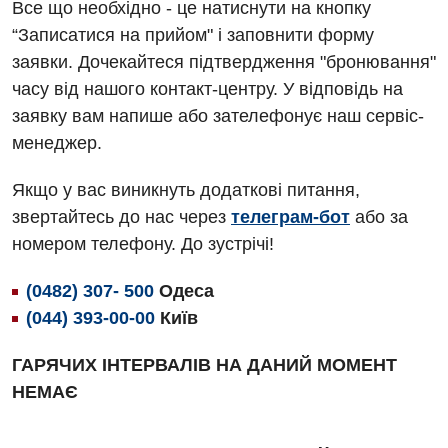
Все що необхідно - це натиснути на кнопку
Алергологія, імунологія
Травматологічне відділення
“Записатися на прийом" і заповнити форму
заявки. Дочекайтеся підтвердження "бронювання"
Андрологія
Урологічне відділення
часу від нашого контакт-центру. У відповідь на
Безоплатні послуги
Хірургічне відділення
заявку вам напише або зателефонує наш сервіс-
менеджер.
Вакцинація
Швидка медична допомога
Відділення інтенсивної терапії
Якщо у вас виникнуть додаткові питання,
звертайтесь до нас через
телеграм-бот
або за
Відділення кардіосудинної патології та неврології
номером телефону. До зустрічі!
Відділення невідкладних станів
(0482) 307- 500
Одеса
Гастроентерологія
(044) 393-00-00
Київ
Гематологія
ГАРЯЧИХ ІНТЕРВАЛІВ НА ДАНИЙ МОМЕНТ
Гінекологічне відділення
НЕМАЄ
Денний стаціонар