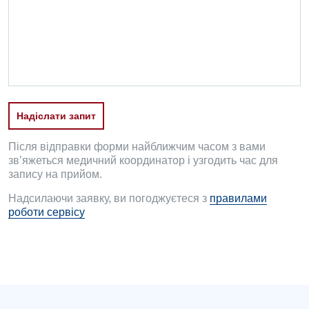
Офтальмологічне відділення
Педіатричне відділення
Проктологія
Пульмонологія
Надіслати запит
Ревматологія
Судинна хірургія
Після відправки форми найближчим часом з вами
зв’яжеться медичний координатор і узгодить час для
Терапевтичне відділення
запису на прийом.
Надсилаючи заявку, ви погоджуєтеся з
правилами
Терапія
роботи сервісу
Травматологічне відділення
Травматологія і ортопедія
Урологічне відділення