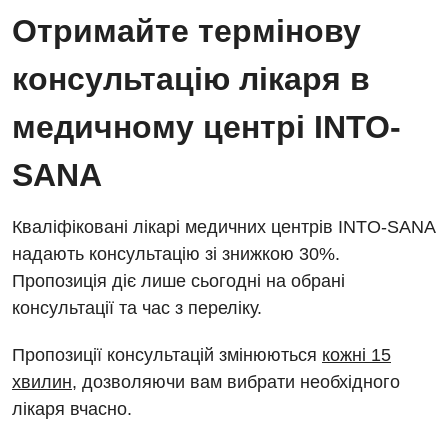
Енциклопедія
Діагностичне відділення
Отримайте термінову
Відділення кардіосудинної патології та неврології
Програма лояльності
Ендоскопічне відділення
консультацію лікаря в
Відділення невідкладних станів
Відгуки
Інструментальна діагностика
медичному центрі INTO-
Відділення інтенсивної терапії
Відео
Комп’ютерна томографія
Гінекологічне відділення
SANA
Магнітно-резонансна томографія
Денний стаціонар
Декларування
Мамографія
Кваліфіковані лікарі медичних центрів INTO-SANA
Діагностичне відділення
Лікування гострого інфаркту
надають консультацію зі знижкою 30%.
Нейросонографія
Пропозиція діє лише сьогодні на обрані
Ендоскопічне відділення
Національний скринінг здоров’я 40+
Рентгенографія
консультації та час з переліку.
Онкологічне відділлення
УЗД
Пропозиції консультацій змінюються
кожні 15
Українська
Офтальмологічне відділення
хвилин
, дозволяючи вам вибрати необхідного
Для дорослих
Російська
Педіатричне відділення
лікаря вчасно.
Акушерство і гінекологія
Терапевтичне відділення