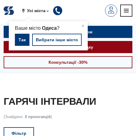
Усі міста
▲
×
Ваше місто
Одеса
?
Записатися на прийом
Так
Вибрати інше місто
Викликати швидку
Консультації -30%
ГАРЯЧІ ІНТЕРВАЛИ
(Знайдено:
0 пропозицій
)
Фільтр