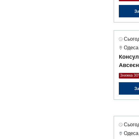
З
Сьогод
Одеса,
Консул
Авсеєн
Знижка 3
З
Сьогод
Одеса,