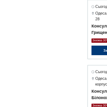
Сьогод
Одеса,
28
Консул
Грищен
Знижка 3
З
Сьогод
Одеса,
корпус
Консул
Білоно
Знижка 3