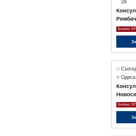
28
Консул
Рембач
Знижка 3
З
Сьогод
Одеса,
Консул
Новосе
Знижка 3
З