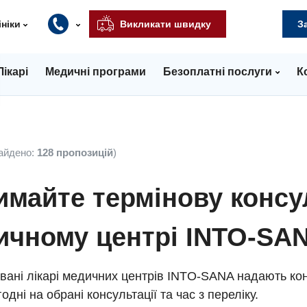
ініки
Викликати швидку
З
Лікарі
Медичні програми
Безоплатні послуги
К
айдено:
128 пропозицій
)
майте термінову консу
ичному центрі INTO-SA
вані лікарі медичних центрів INTO-SANA надають кон
одні на обрані консультації та час з переліку.