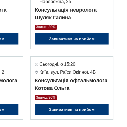
Набережна, 25
ога
Консультація невролога
Шуляк Галина
Знижка 30%
ом
Записатися на прийом
Сьогодні, о 15:20
 2
Київ, вул. Раїси Окіпної, 4Б
молога
Консультація офтальмолога
Котова Ольга
Знижка 30%
ом
Записатися на прийом