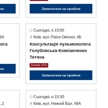
ом
Записатися на прийом
Сьогодні, о 15:00
49А
Київ, вул. Раїси Окіпної, 4Б
лога
Консультація пульмонолога
Голубовська-Компанченко
Тетяна
Знижка 30%
ом
Записатися на прийом
Сьогодні, о 15:30
, 2
Київ, вул. Нижній Вал, 49А