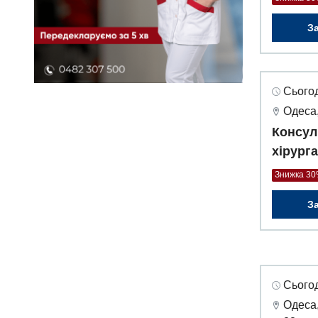
З
Сьогод
Одеса,
Консул
хірург
Знижка 3
З
Сьогод
Одеса,