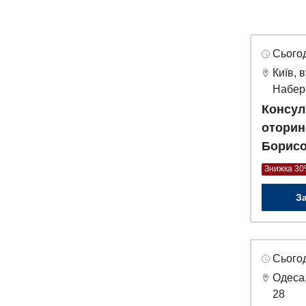
Сьогод
Київ, 
Набер
Консул
оторин
Борисо
Знижка 3
З
Сьогод
Одеса,
28