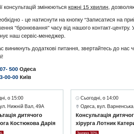
ії консультацій змінюються
кожні 15 хвилин
, дозволя
обхідно - це натиснути на кнопку “Записатися на пр
ення "бронювання" часу від нашого контакт-центру. 
нує наш сервіс-менеджер.
с виникнуть додаткові питання, звертайтесь до нас 
і!
307- 500
Одеса
93-00-00
Київ
ні, о 15:00
Сьогодні, о 14:00
вул. Нижній Вал, 49А
Одеса, вул. Варненська,
ьтація дитячого
Консультація дитячо
ога Костюкова Дарія
хірурга Лотник Катер
0%
Знижка 30%