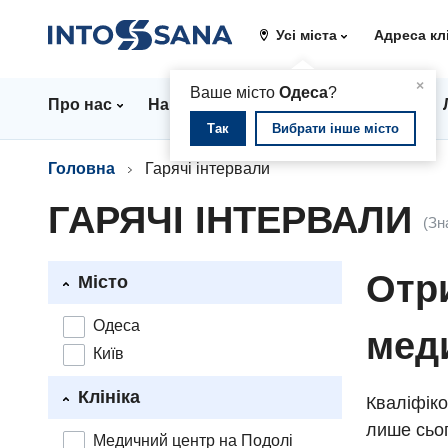
Усі міста
Адреса кл
▲
×
Ваше місто
Одеса
?
Про нас
Напрямки
Стаціонар
Ціни
Так
Вибрати інше місто
Головна
Гарячі інтервали
ГАРЯЧІ ІНТЕРВАЛИ
(Зн
Отри
Місто
Одеса
мед
Київ
Клініка
Кваліфіко
лише сьог
Медичний центр на Подолі