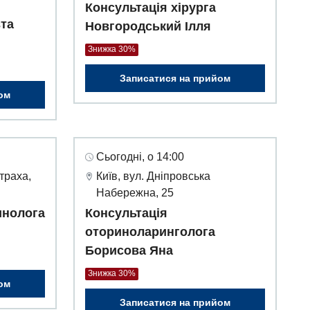
Консультація хірурга
вта
Новгородський Ілля
Знижка 30%
Записатися на прийом
ом
Сьогодні, о 14:00
траха,
Київ, вул. Дніпровська
Набережна, 25
инолога
Консультація
оториноларинголога
Борисова Яна
Знижка 30%
ом
Записатися на прийом