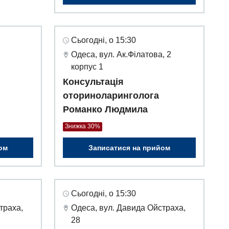
Сьогодні, о 15:30
Одеса, вул. Ак.Філатова, 2
корпус 1
Консультація
оториноларинголога
Романко Людмила
Знижка 30%
ом
Записатися на прийом
Сьогодні, о 15:30
траха,
Одеса, вул. Давида Ойстраха,
28