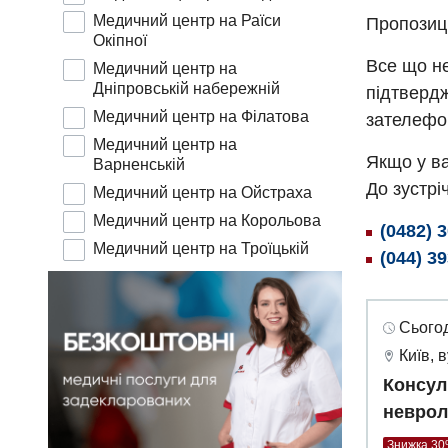
Медичний центр на Раїси
Пропозиц
Окіпної
Все що не
Медичний центр на
Дніпровській набережній
підтвердж
Медичний центр на Філатова
зателефо
Медичний центр на
Якщо у ва
Варненській
До зустріч
Медичний центр на Ойстраха
Медичний центр на Корольова
(0482) 
Медичний центр на Троїцькій
(044) 3
Сьогод
Київ, 
Консул
неврол
Знижка 3