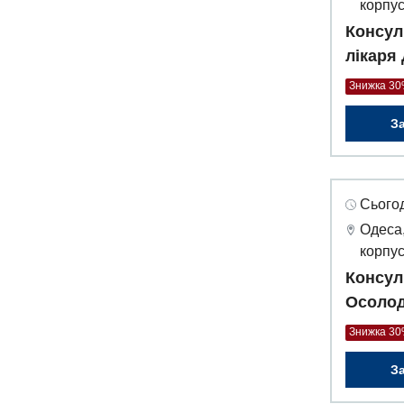
корпус
Консул
лікаря
Знижка 3
З
Сьогод
Одеса,
корпус
Консул
Осолод
Знижка 3
З