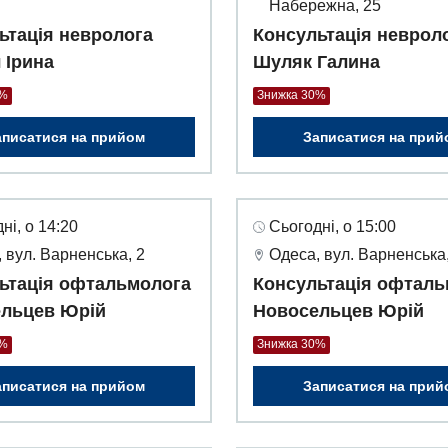
Набережна, 25
ьтація невролога
Консультація неврол
 Ірина
Шуляк Галина
0%
Знижка 30%
аписатися на прийом
Записатися на прий
ні, о 14:20
Сьогодні, о 15:00
 вул. Варненська, 2
Одеса, вул. Варненська,
ьтація офтальмолога
Консультація офталь
льцев Юрій
Новосельцев Юрій
0%
Знижка 30%
аписатися на прийом
Записатися на прий