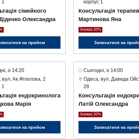
 1
корпус 1
ьтація сімейного
Консультація терапе
 Діденко Олександра
Мартинова Яна
0%
Знижка 30%
аписатися на прийом
Записатися на прий
ні, о 14:20
Сьогодні, о 14:00
 вул. Ак.Філатова, 2
Одеса, вул. Давида Ойс
 1
28
ьтація ендокринолога
Консультація ендокр
кова Марія
Латій Олександра
0%
Знижка 30%
аписатися на прийом
Записатися на прий