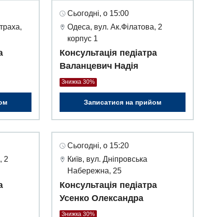
Сьогодні, о 15:00
траха,
Одеса, вул. Ак.Філатова, 2
корпус 1
а
Консультація педіатра
Валанцевич Надія
Знижка 30%
ом
Записатися на прийом
Сьогодні, о 15:20
, 2
Київ, вул. Дніпровська
Набережна, 25
а
Консультація педіатра
Усенко Олександра
Знижка 30%