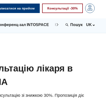
аписатися на прийом
Консультації -30%
онференц-зал INTOSPACE
Контакти
UK
льтацію лікаря в
NA
сультацію зі знижкою 30%. Пропозиція діє