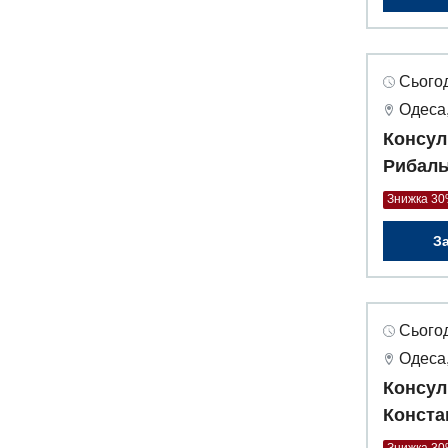
Сьогод
Одеса,
Консул
Рибаль
Знижка 3
З
Сьогод
Одеса,
Консул
Конста