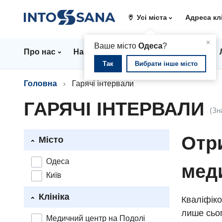
Усі міста
Адреса кл
▲
×
Ваше місто
Одеса
?
Про нас
Напрямки
Стаціонар
Ціни
Так
Вибрати інше місто
Головна
Гарячі інтервали
ГАРЯЧІ ІНТЕРВАЛИ
(Зн
Отри
Місто
Одеса
мед
Київ
Клініка
Кваліфіко
лише сьог
Медичний центр на Подолі