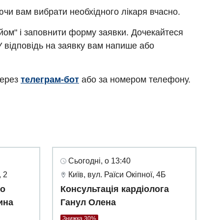
ючи вам вибрати необхідного лікаря вчасно.
ийом" і заповнити форму заявки. Дочекайтеся
У відповідь на заявку вам напише або
через
телеграм-бот
або за номером телефону.
Сьогодні, о 13:40
 2
Київ, вул. Раїси Окіпної, 4Б
го
Консультація кардіолога
ина
Ганул Олена
Знижка 30%