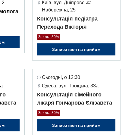
 2
Київ, вул. Дніпровська
Набережна, 25
молога
Консультація педіатра
Перехода Вікторія
Знижка 30%
ом
Записатися на прийом
Сьогодні, о 12:30
3а
Одеса, вул. Троїцька, 33а
го
Консультація сімейного
завета
лікаря Гончарова Єлізавета
Знижка 30%
ом
Записатися на прийом