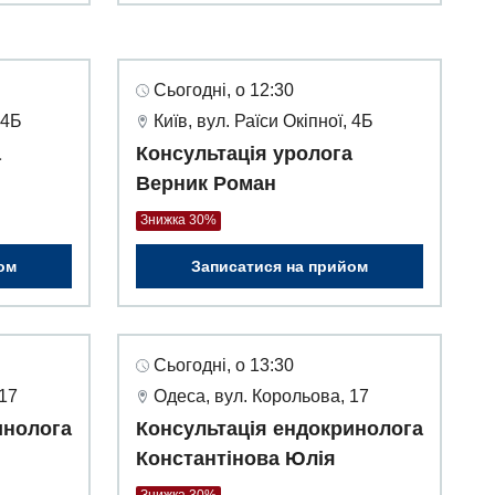
Сьогодні, о 12:30
 4Б
Київ, вул. Раїси Окіпної, 4Б
а
Консультація уролога
Верник Роман
Знижка 30%
ом
Записатися на прийом
Сьогодні, о 13:30
 17
Одеса, вул. Корольова, 17
инолога
Консультація ендокринолога
Константінова Юлія