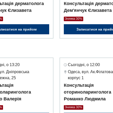
ьтація дерматолога
Консультація дермат
чук Єлизавета
Дем'янчук Єлизавета
0%
Знижка 30%
аписатися на прийом
Записатися на прий
ні, о 13:20
Сьогодні, о 12:00
вул. Дніпровська
Одеса, вул. Ак.Філатова
ежна, 25
корпус 1
ьтація
Консультація
оларинголога
оториноларинголога
о Валерія
Романко Людмила
0%
Знижка 30%