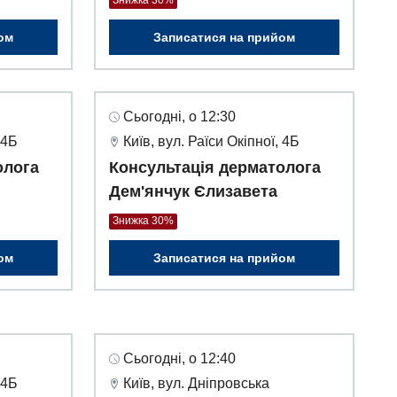
Знижка 30%
ом
Записатися на прийом
Сьогодні, о 12:30
 4Б
Київ, вул. Раїси Окіпної, 4Б
олога
Консультація дерматолога
Дем'янчук Єлизавета
Знижка 30%
ом
Записатися на прийом
Сьогодні, о 12:40
 4Б
Київ, вул. Дніпровська