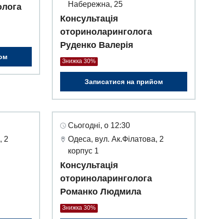
Набережна, 25
олога
Консультація
оториноларинголога
Руденко Валерія
ом
Знижка 30%
Записатися на прийом
Сьогодні, о 12:30
, 2
Одеса, вул. Ак.Філатова, 2
корпус 1
Консультація
оториноларинголога
Романко Людмила
Знижка 30%