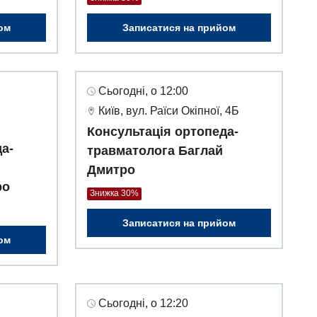
ом
Записатися на прийом
Сьогодні, о 12:00
Київ, вул. Раїси Окіпної, 4Б
Консультація ортопеда-
а-
травматолога Баглай
Дмитро
ро
Знижка 30%
Записатися на прийом
ом
Сьогодні, о 12:20