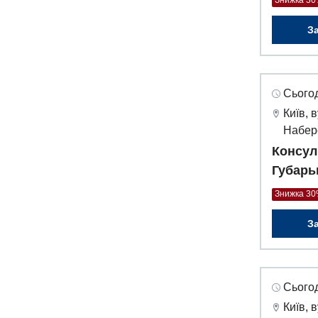
Знижка 3
З
Сьогод
Київ, 
Набер
Консул
Губарь
Знижка 3
З
Сьогод
Київ, 