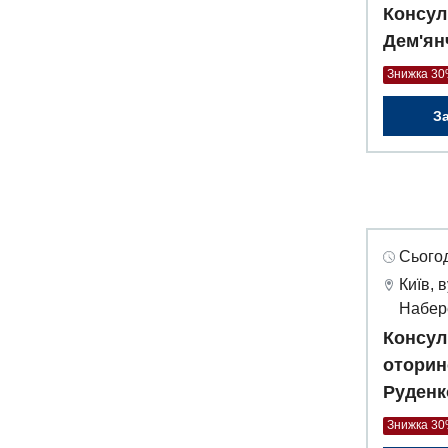
Консул
Дем'ян
Знижка 3
З
Сьогод
Київ, 
Набер
Консул
оторин
Руденк
Знижка 3