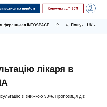
аписатися на прийом
Консультації -30%
онференц-зал INTOSPACE
Контакти
UK
льтацію лікаря в
NA
сультацію зі знижкою 30%. Пропозиція діє