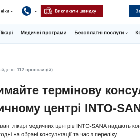
ініки
Викликати швидку
З
Лікарі
Медичні програми
Безоплатні послуги
К
айдено:
112 пропозицій
)
майте термінову консу
ичному центрі INTO-SA
вані лікарі медичних центрів INTO-SANA надають кон
одні на обрані консультації та час з переліку.