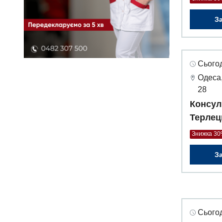
З
Сьогод
Одеса,
28
Консул
Терлец
Знижка 3
З
Сьогод