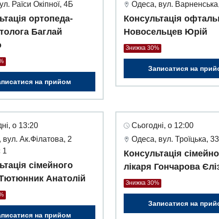
вул. Раїси Окіпної, 4Б
Одеса, вул. Варненська,
ьтація ортопеда-
Консультація офталь
толога Баглай
Новосельцев Юрій
о
Знижка 30%
0%
Записатися на прий
аписатися на прийом
ні, о 13:20
Сьогодні, о 12:00
 вул. Ак.Філатова, 2
Одеса, вул. Троїцька, 3
 1
Консультація сімейно
ьтація сімейного
лікаря Гончарова Єлі
 Тютюнник Анатолій
Знижка 30%
0%
Записатися на прий
аписатися на прийом