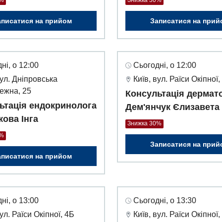
0%
Знижка 30%
аписатися на прийом
Записатися на прий
ні, о 12:00
Сьогодні, о 12:00
вул. Дніпровська
Київ, вул. Раїси Окіпної,
ежна, 25
Консультація дермат
ьтація ендокринолога
Дем'янчук Єлизавета
кова Інга
Знижка 30%
0%
Записатися на прий
аписатися на прийом
ні, о 13:00
Сьогодні, о 13:30
вул. Раїси Окіпної, 4Б
Київ, вул. Раїси Окіпної,