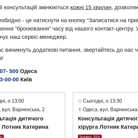
ії консультацій змінюються
кожні 15 хвилин
, дозволя
обхідно - це натиснути на кнопку “Записатися на пр
ення "бронювання" часу від нашого контакт-центру. 
нує наш сервіс-менеджер.
с виникнуть додаткові питання, звертайтесь до нас 
і!
307- 500
Одеса
93-00-00
Київ
ні, о 13:00
Сьогодні, о 13:30
 вул. Варненська, 2
Одеса, вул. Варненська,
ьтація дитячого
Консультація дитячо
а Лотник Катерина
хірурга Лотник Катер
0%
Знижка 30%