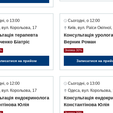
ні, о 13:00
Сьогодні, о 12:00
 вул. Корольова, 17
Київ, вул. Раїси Окіпної,
ьтація терапевта
Консультація уролог
ченко Біатріс
Верник Роман
0%
Знижка 30%
аписатися на прийом
Записатися на прий
ні, о 12:00
Сьогодні, о 13:00
 вул. Корольова, 17
Одеса, вул. Корольова,
ьтація ендокринолога
Консультація ендокр
нтінова Юлія
Константінова Юлія