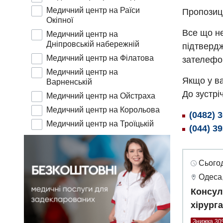
Медичний центр на Раїси
Пропозиц
Окіпної
Все що не
Медичний центр на
Дніпровській набережній
підтвердж
Медичний центр на Філатова
зателефо
Медичний центр на
Якщо у ва
Варненській
До зустріч
Медичний центр на Ойстраха
Медичний центр на Корольова
(0482) 
Медичний центр на Троїцькій
(044) 3
Сьогод
Одеса,
Консул
хірург
Знижка 3