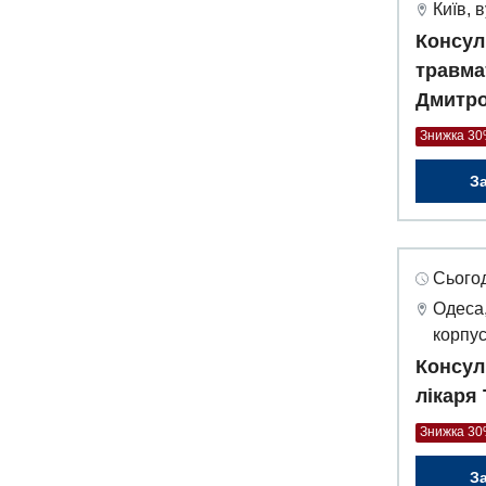
Київ, 
Консул
травма
Дмитр
Знижка 3
З
Сьогод
Одеса,
корпус
Консул
лікаря
Знижка 3
З