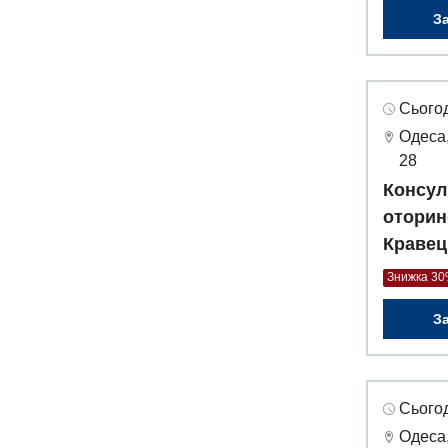
З
Сьогод
Одеса,
28
Консул
оторин
Кравец
Знижка 3
З
Сьогод
Одеса,