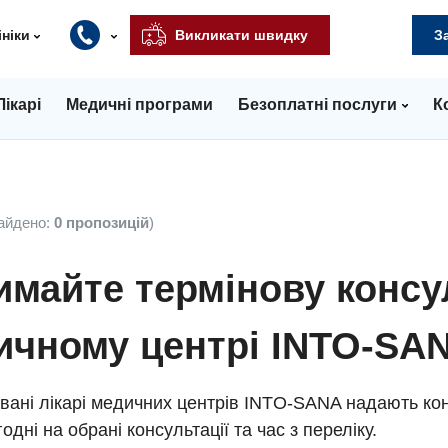
ініки
Викликати швидку
З
Лікарі
Медичні програми
Безоплатні послуги
К
айдено:
0 пропозицій
)
майте термінову консу
ичному центрі INTO-SA
вані лікарі медичних центрів INTO-SANA надають кон
одні на обрані консультації та час з переліку.