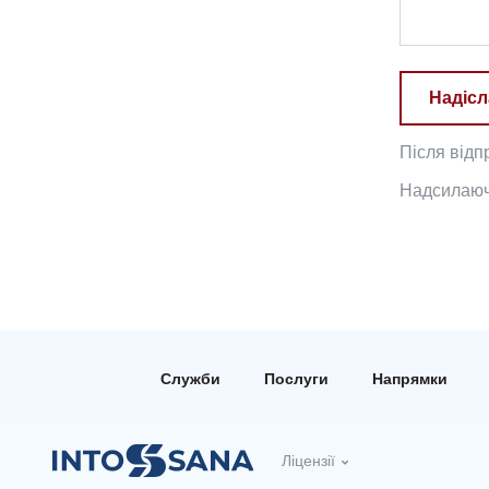
Надісл
Після відп
Надсилаючи
Служби
Послуги
Напрямки
Ліцензії