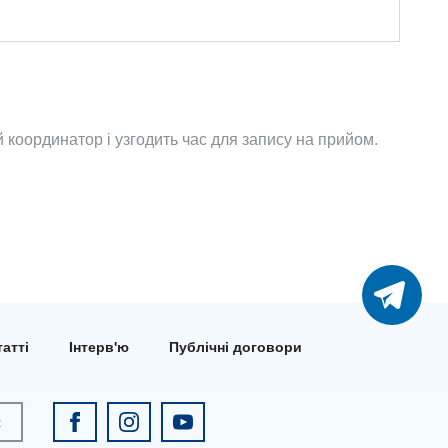
координатор і узгодить час для запису на прийом.
атті
Інтерв'ю
Публічні договори
к