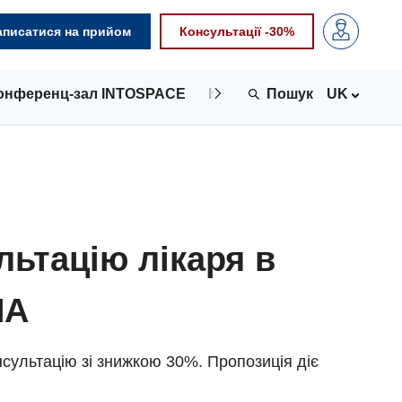
аписатися на прийом
Консультації -30%
онференц-зал INTOSPACE
Контакти
UK
льтацію лікаря в
NA
сультацію зі знижкою 30%. Пропозиція діє