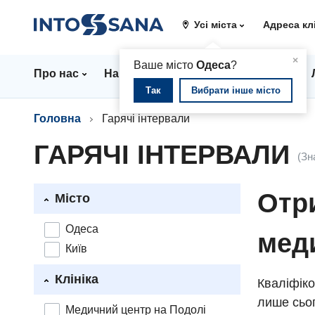
Усі міста
Адреса кл
▲
×
Ваше місто
Одеса
?
Про нас
Напрямки
Стаціонар
Ціни
Так
Вибрати інше місто
Головна
Гарячі інтервали
ГАРЯЧІ ІНТЕРВАЛИ
(Зн
Отри
Місто
Одеса
мед
Київ
Клініка
Кваліфіко
лише сьог
Медичний центр на Подолі