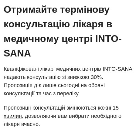
Енциклопедія
Діагностичне відділення
Отримайте термінову
Відділення кардіосудинної патології та неврології
Програма лояльності
Ендоскопічне відділення
консультацію лікаря в
Відділення невідкладних станів
Відгуки
Інструментальна діагностика
медичному центрі INTO-
Відділення інтенсивної терапії
Відео
Комп’ютерна томографія
Гінекологічне відділення
SANA
Магнітно-резонансна томографія
Денний стаціонар
Декларування
Мамографія
Кваліфіковані лікарі медичних центрів INTO-SANA
Діагностичне відділення
Лікування гострого інфаркту
надають консультацію зі знижкою 30%.
Нейросонографія
Пропозиція діє лише сьогодні на обрані
Ендоскопічне відділення
Національний скринінг здоров’я 40+
Рентгенографія
консультації та час з переліку.
Онкологічне відділлення
УЗД
Пропозиції консультацій змінюються
кожні 15
Українська
Офтальмологічне відділення
хвилин
, дозволяючи вам вибрати необхідного
Для дорослих
Російська
Педіатричне відділення
лікаря вчасно.
Акушерство і гінекологія
Терапевтичне відділення