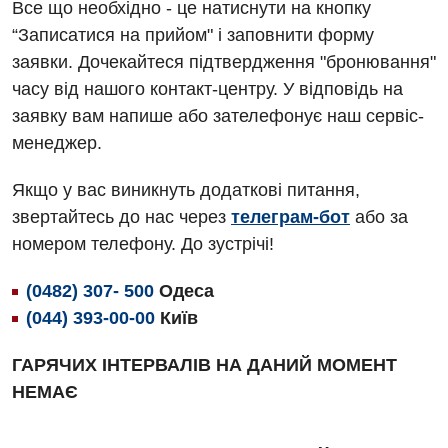
Все що необхідно - це натиснути на кнопку
Алергологія, імунологія
Травматологічне відділення
“Записатися на прийом" і заповнити форму
заявки. Дочекайтеся підтвердження "бронювання"
Андрологія
Урологічне відділення
часу від нашого контакт-центру. У відповідь на
Безоплатні послуги
Хірургічне відділення
заявку вам напише або зателефонує наш сервіс-
менеджер.
Вакцинація
Швидка медична допомога
Відділення інтенсивної терапії
Якщо у вас виникнуть додаткові питання,
звертайтесь до нас через
телеграм-бот
або за
Відділення кардіосудинної патології та неврології
номером телефону. До зустрічі!
Відділення невідкладних станів
(0482) 307- 500
Одеса
Гастроентерологія
(044) 393-00-00
Київ
Гематологія
ГАРЯЧИХ ІНТЕРВАЛІВ НА ДАНИЙ МОМЕНТ
Гінекологічне відділення
НЕМАЄ
Денний стаціонар