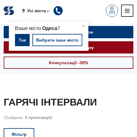
Усі міста
▲
×
Ваше місто
Одеса
?
Записатися на прийом
Так
Вибрати інше місто
Викликати швидку
Консультації -30%
ГАРЯЧІ ІНТЕРВАЛИ
(Знайдено:
0 пропозицій
)
Фільтр