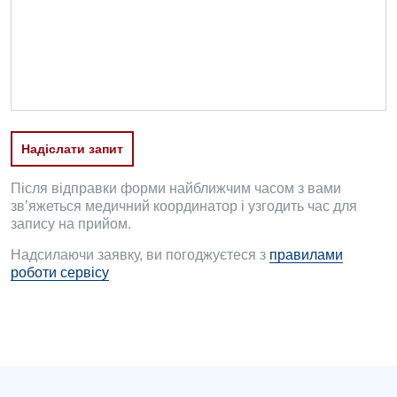
Офтальмологічне відділення
Педіатричне відділення
Проктологія
Пульмонологія
Надіслати запит
Ревматологія
Судинна хірургія
Після відправки форми найближчим часом з вами
зв’яжеться медичний координатор і узгодить час для
Терапевтичне відділення
запису на прийом.
Надсилаючи заявку, ви погоджуєтеся з
правилами
Терапія
роботи сервісу
Травматологічне відділення
Травматологія і ортопедія
Урологічне відділення