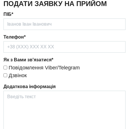
ПОДАТИ ЗАЯВКУ НА ПРИЙОМ
Дерматовенерологія
ПІБ*
Дієтологія
Ендокринологія
Телефон*
Кардіологія
Кардіохірургія
Як з Вами зв'язатися*
Мамологія
Повідомлення Viber/Telegram
Медична психологія
Дзвінок
Неврологія
Додаткова інформація
Нейрохірургія
Онкологічне відділлення
Оториноларингологія