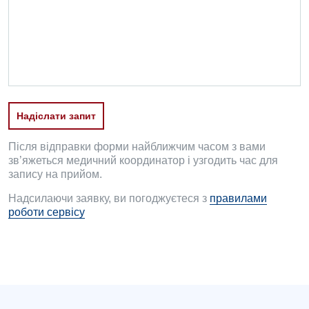
Офтальмологічне відділення
Педіатричне відділення
Проктологія
Пульмонологія
Надіслати запит
Ревматологія
Судинна хірургія
Після відправки форми найближчим часом з вами
зв’яжеться медичний координатор і узгодить час для
Терапевтичне відділення
запису на прийом.
Надсилаючи заявку, ви погоджуєтеся з
правилами
Терапія
роботи сервісу
Травматологічне відділення
Травматологія і ортопедія
Урологічне відділення