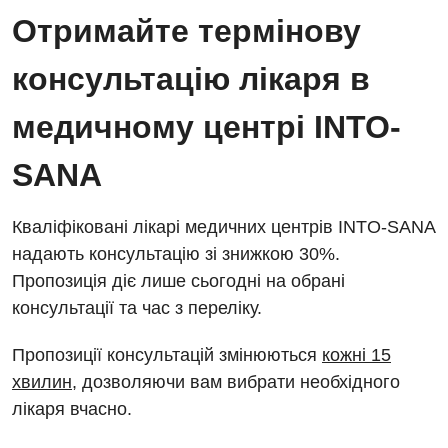
Енциклопедія
Діагностичне відділення
Отримайте термінову
Відділення кардіосудинної патології та неврології
Програма лояльності
Ендоскопічне відділення
консультацію лікаря в
Відділення невідкладних станів
Відгуки
Інструментальна діагностика
медичному центрі INTO-
Відділення інтенсивної терапії
Відео
Комп’ютерна томографія
Гінекологічне відділення
SANA
Магнітно-резонансна томографія
Денний стаціонар
Декларування
Мамографія
Кваліфіковані лікарі медичних центрів INTO-SANA
Діагностичне відділення
Лікування гострого інфаркту
надають консультацію зі знижкою 30%.
Нейросонографія
Пропозиція діє лише сьогодні на обрані
Ендоскопічне відділення
Національний скринінг здоров’я 40+
Рентгенографія
консультації та час з переліку.
Онкологічне відділлення
УЗД
Пропозиції консультацій змінюються
кожні 15
Українська
Офтальмологічне відділення
хвилин
, дозволяючи вам вибрати необхідного
Для дорослих
Російська
Педіатричне відділення
лікаря вчасно.
Акушерство і гінекологія
Терапевтичне відділення