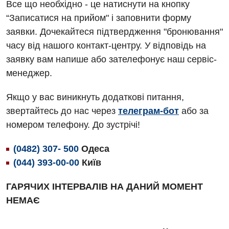
Все що необхідно - це натиснути на кнопку
Алергологія, імунологія
Травматологічне відділення
“Записатися на прийом" і заповнити форму
заявки. Дочекайтеся підтвердження "бронювання"
Андрологія
Урологічне відділення
часу від нашого контакт-центру. У відповідь на
Безоплатні послуги
Хірургічне відділення
заявку вам напише або зателефонує наш сервіс-
менеджер.
Вакцинація
Швидка медична допомога
Відділення інтенсивної терапії
Якщо у вас виникнуть додаткові питання,
звертайтесь до нас через
телеграм-бот
або за
Відділення кардіосудинної патології та неврології
номером телефону. До зустрічі!
Відділення невідкладних станів
(0482) 307- 500
Одеса
Гастроентерологія
(044) 393-00-00
Київ
Гематологія
ГАРЯЧИХ ІНТЕРВАЛІВ НА ДАНИЙ МОМЕНТ
Гінекологічне відділення
НЕМАЄ
Денний стаціонар