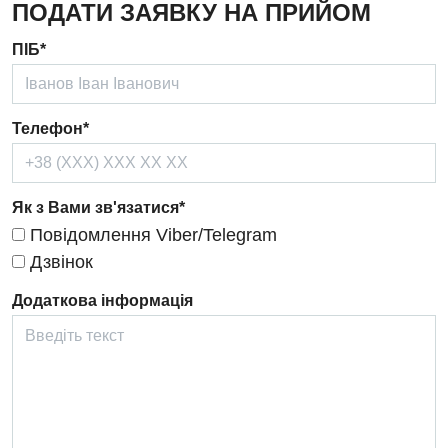
ПОДАТИ ЗАЯВКУ НА ПРИЙОМ
Дерматовенерологія
ПІБ*
Дієтологія
Ендокринологія
Телефон*
Кардіологія
Кардіохірургія
Як з Вами зв'язатися*
Мамологія
Повідомлення Viber/Telegram
Медична психологія
Дзвінок
Неврологія
Додаткова інформація
Нейрохірургія
Онкологічне відділлення
Оториноларингологія