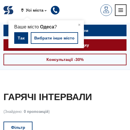
Усі міста
▲
×
Ваше місто
Одеса
?
Записатися на прийом
Так
Вибрати інше місто
Викликати швидку
Консультації -30%
ГАРЯЧІ ІНТЕРВАЛИ
(Знайдено:
0 пропозицій
)
Фільтр