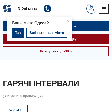
Усі міста
▲
×
Ваше місто
Одеса
?
Записатися на прийом
Так
Вибрати інше місто
Викликати швидку
Консультації -30%
ГАРЯЧІ ІНТЕРВАЛИ
(Знайдено:
0 пропозицій
)
Фільтр