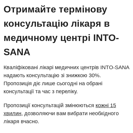
Відділ госпіталізації
Отримайте термінову
Енциклопедія
Діагностичне відділення
Відділення кардіосудинної патології та неврології
консультацію лікаря в
Програма лояльності
Ендоскопічне відділення
Відділення невідкладних станів
Відгуки
медичному центрі INTO-
Інструментальна діагностика
Відділення інтенсивної терапії
Відео
Комп’ютерна томографія
SANA
Гінекологічне відділення
Магнітно-резонансна томографія
Денний стаціонар
Декларування
Кваліфіковані лікарі медичних центрів INTO-SANA
Мамографія
надають консультацію зі знижкою 30%.
Діагностичне відділення
Лікування гострого інфаркту
Нейросонографія
Пропозиція діє лише сьогодні на обрані
Ендоскопічне відділення
Національний скринінг здоров’я 40+
консультації та час з переліку.
Рентгенографія
Онкологічне відділлення
Пропозиції консультацій змінюються
кожні 15
УЗД
Українська
Офтальмологічне відділення
хвилин
, дозволяючи вам вибрати необхідного
лікаря вчасно.
Для дорослих
Російська
Педіатричне відділення