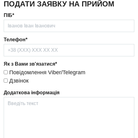
ПОДАТИ ЗАЯВКУ НА ПРИЙОМ
Дерматовенерологія
ПІБ*
Дієтологія
Ендокринологія
Телефон*
Кардіологія
Кардіохірургія
Як з Вами зв'язатися*
Повідомлення Viber/Telegram
Мамологія
Дзвінок
Медична психологія
Додаткова інформація
Неврологія
Нейрохірургія
Онкологічне відділлення
Оториноларингологія