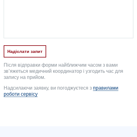
Офтальмологічне відділення
Педіатричне відділення
Проктологія
Пульмонологія
Надіслати запит
Ревматологія
Після відправки форми найближчим часом з вами
Судинна хірургія
зв’яжеться медичний координатор і узгодить час для
запису на прийом.
Терапевтичне відділення
Надсилаючи заявку, ви погоджуєтеся з
правилами
роботи сервісу
Терапія
Травматологічне відділення
Травматологія і ортопедія
Урологічне відділення