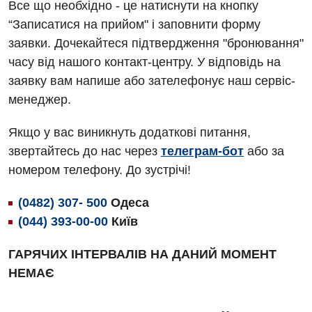
Акушерство і гінекологія
Все що необхідно - це натиснути на кнопку
Терапевтичне відділення
“Записатися на прийом" і заповнити форму
Алергологія, імунологія
Травматологічне відділення
заявки. Дочекайтеся підтвердження "бронювання"
Андрологія
часу від нашого контакт-центру. У відповідь на
Урологічне відділення
заявку вам напише або зателефонує наш сервіс-
Безоплатні послуги
Хірургічне відділення
менеджер.
Вакцинація
Швидка медична допомога
Якщо у вас виникнуть додаткові питання,
Відділення інтенсивної терапії
звертайтесь до нас через
телеграм-бот
або за
номером телефону. До зустрічі!
Відділення кардіосудинної патології та неврології
Відділення невідкладних станів
(0482) 307- 500
Одеса
(044) 393-00-00
Київ
Гастроентерологія
ГАРЯЧИХ ІНТЕРВАЛІВ НА ДАНИЙ МОМЕНТ
Гематологія
НЕМАЄ
Гінекологічне відділення
Денний стаціонар