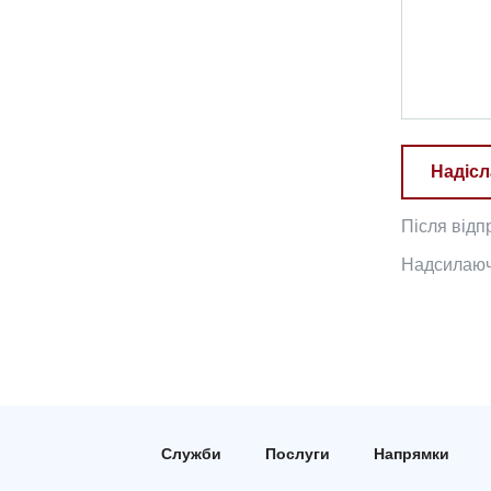
Надісл
Після відп
Надсилаючи
Служби
Послуги
Напрямки