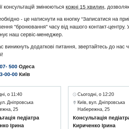
ії консультацій змінюються
кожні 15 хвилин
, дозволя
обхідно - це натиснути на кнопку “Записатися на пр
ення "бронювання" часу від нашого контакт-центру. 
нує наш сервіс-менеджер.
с виникнуть додаткові питання, звертайтесь до нас 
і!
307- 500
Одеса
93-00-00
Київ
ні, о 11:40
Сьогодні, о 12:20
вул. Дніпровська
Київ, вул. Дніпровська
ежна, 25
Набережна, 25
ьтація педіатра
Консультація педіатр
нко Ірина
Кириченко Ірина