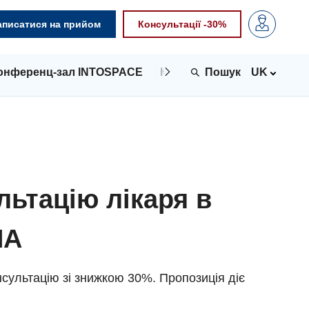
аписатися на прийом
Консультації -30%
онференц-зал INTOSPACE
Контакти
UK
льтацію лікаря в
NA
сультацію зі знижкою 30%. Пропозиція діє