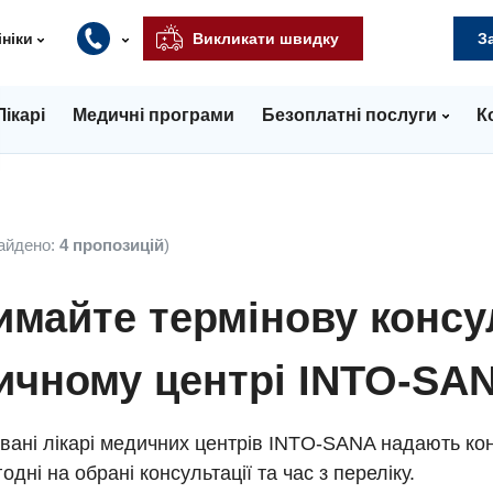
ініки
Викликати швидку
З
Лікарі
Медичні програми
Безоплатні послуги
К
айдено:
4 пропозицій
)
майте термінову консу
ичному центрі INTO-SA
вані лікарі медичних центрів INTO-SANA надають кон
одні на обрані консультації та час з переліку.