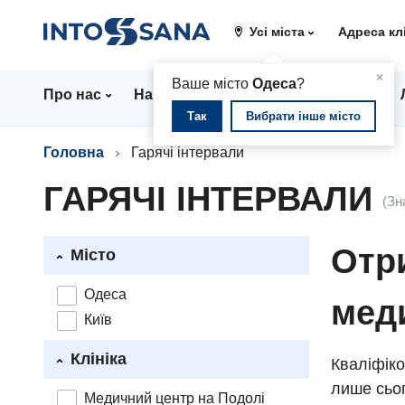
Усі міста
Адреса кл
▲
×
Ваше місто
Одеса
?
Про нас
Напрямки
Стаціонар
Ціни
Так
Вибрати інше місто
Головна
Гарячі інтервали
ГАРЯЧІ ІНТЕРВАЛИ
(Зн
Отри
Місто
Одеса
мед
Київ
Клініка
Кваліфіко
лише сьог
Медичний центр на Подолі