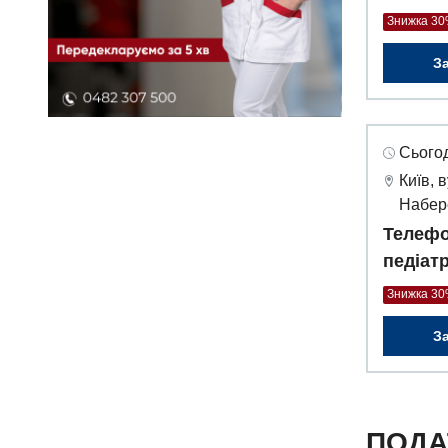
Знижка 3
З
Сьогод
Київ, 
Набер
Телефо
педіат
Знижка 3
З
ПОДА