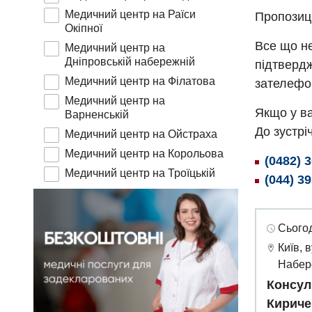
Медичний центр на Раїси
Пропозиц
Окіпної
Все що не
Медичний центр на
Дніпровській набережній
підтвердж
Медичний центр на Філатова
зателефо
Медичний центр на
Якщо у ва
Варненській
До зустріч
Медичний центр на Ойстраха
Медичний центр на Корольова
(0482) 
Медичний центр на Троїцькій
(044) 3
Сьогод
Київ, 
Набер
Консул
Кириче