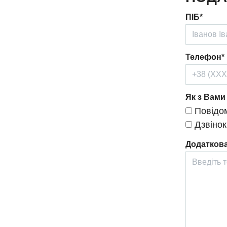
ПІБ*
Телефон*
Як з Вами
Повідом
Дзвінок
Додаткова