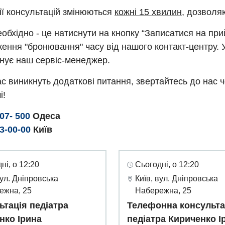
ії консультацій змінюються
кожні 15 хвилин
, дозволя
обхідно - це натиснути на кнопку “Записатися на пр
ення "бронювання" часу від нашого контакт-центру. 
нує наш сервіс-менеджер.
с виникнуть додаткові питання, звертайтесь до нас 
і!
307- 500
Одеса
93-00-00
Київ
ні, о 12:20
Сьогодні, о 12:20
вул. Дніпровська
Київ, вул. Дніпровська
ежна, 25
Набережна, 25
ьтація педіатра
Телефонна консульта
нко Ірина
педіатра Кириченко І