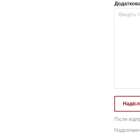
Додаткова
Надісл
Після відп
Надсилаючи