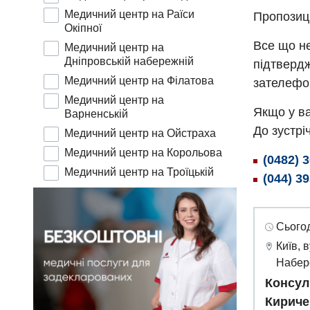
Медичний центр на Раїси
Пропозиц
Окіпної
Все що не
Медичний центр на
Дніпровській набережній
підтвердж
Медичний центр на Філатова
зателефо
Медичний центр на
Якщо у ва
Варненській
До зустріч
Медичний центр на Ойстраха
Медичний центр на Корольова
(0482) 
Медичний центр на Троїцькій
(044) 3
Сьогод
Київ, 
Набер
Консул
Кириче