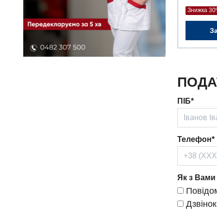
Знижка 3
З
ПОДА
ПІБ*
Телефон*
Як з Вами
Повідом
Дзвінок