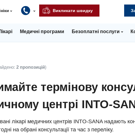
ініки
Викликати швидку
З
Лікарі
Медичні програми
Безоплатні послуги
К
айдено:
2 пропозицій
)
майте термінову консу
ичному центрі INTO-SA
вані лікарі медичних центрів INTO-SANA надають кон
одні на обрані консультації та час з переліку.