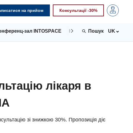
аписатися на прийом
Консультації -30%
онференц-зал INTOSPACE
Контакти
UK
льтацію лікаря в
NA
сультацію зі знижкою 30%. Пропозиція діє