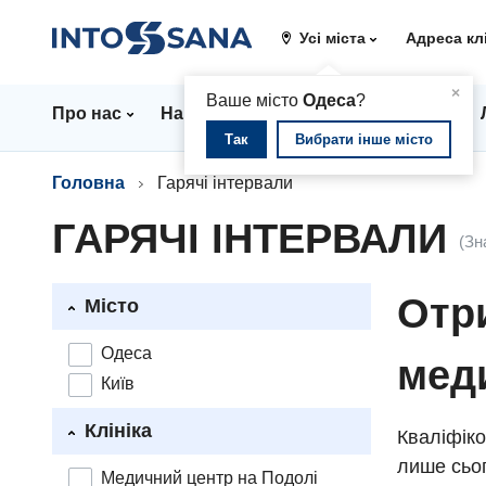
Усі міста
Адреса кл
▲
×
Ваше місто
Одеса
?
Про нас
Напрямки
Стаціонар
Ціни
Так
Вибрати інше місто
Головна
Гарячі інтервали
ГАРЯЧІ ІНТЕРВАЛИ
(Зн
Отри
Місто
Одеса
мед
Київ
Клініка
Кваліфіко
лише сьог
Медичний центр на Подолі