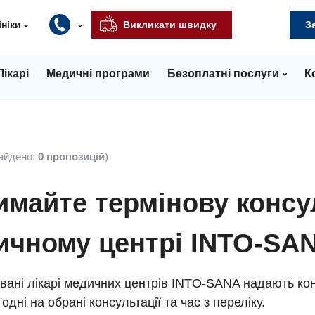
ініки
Викликати швидку
З
Лікарі
Медичні програми
Безоплатні послуги
К
айдено:
0 пропозицій
)
майте термінову консу
ичному центрі INTO-SA
вані лікарі медичних центрів INTO-SANA надають кон
одні на обрані консультації та час з переліку.