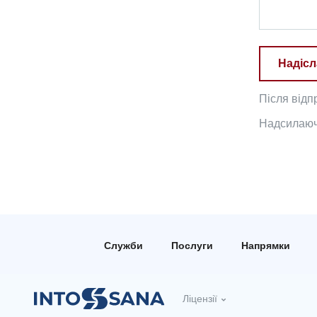
Надісл
Після відп
Надсилаючи
Служби
Послуги
Напрямки
Ліцензії