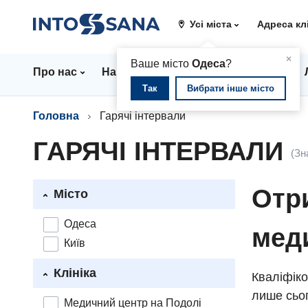
Усі міста
Адреса кл
▲
×
Ваше місто
Одеса
?
Про нас
Напрямки
Стаціонар
Ціни
Так
Вибрати інше місто
Головна
Гарячі інтервали
ГАРЯЧІ ІНТЕРВАЛИ
(Зн
Отри
Місто
Одеса
мед
Київ
Клініка
Кваліфіко
лише сьог
Медичний центр на Подолі