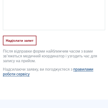
Офтальмологічне відділення
Педіатричне відділення
Проктологія
Пульмонологія
Надіслати запит
Ревматологія
Судинна хірургія
Після відправки форми найближчим часом з вами
зв’яжеться медичний координатор і узгодить час для
Терапевтичне відділення
запису на прийом.
Надсилаючи заявку, ви погоджуєтеся з
правилами
Терапія
роботи сервісу
Травматологічне відділення
Травматологія і ортопедія
Урологічне відділення