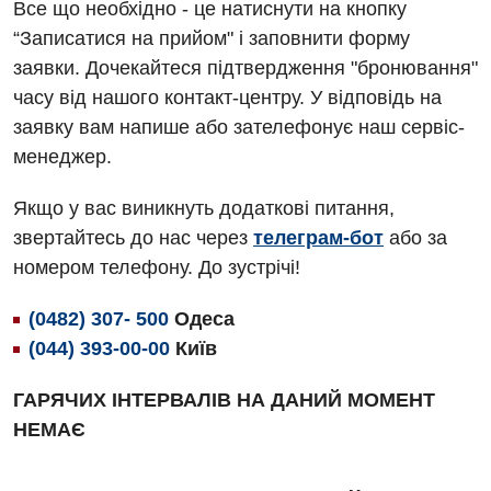
Все що необхідно - це натиснути на кнопку
Алергологія, імунологія
Травматологічне відділення
“Записатися на прийом" і заповнити форму
заявки. Дочекайтеся підтвердження "бронювання"
Андрологія
Урологічне відділення
часу від нашого контакт-центру. У відповідь на
Безоплатні послуги
Хірургічне відділення
заявку вам напише або зателефонує наш сервіс-
менеджер.
Вакцинація
Швидка медична допомога
Відділення інтенсивної терапії
Якщо у вас виникнуть додаткові питання,
звертайтесь до нас через
телеграм-бот
або за
Відділення кардіосудинної патології та неврології
номером телефону. До зустрічі!
Відділення невідкладних станів
(0482) 307- 500
Одеса
Гастроентерологія
(044) 393-00-00
Київ
Гематологія
ГАРЯЧИХ ІНТЕРВАЛІВ НА ДАНИЙ МОМЕНТ
Гінекологічне відділення
НЕМАЄ
Денний стаціонар