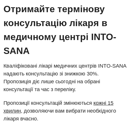
Енциклопедія
Діагностичне відділення
Отримайте термінову
Відділення кардіосудинної патології та неврології
Програма лояльності
Ендоскопічне відділення
консультацію лікаря в
Відділення невідкладних станів
Відгуки
Інструментальна діагностика
медичному центрі INTO-
Відділення інтенсивної терапії
Відео
Комп’ютерна томографія
Гінекологічне відділення
SANA
Магнітно-резонансна томографія
Денний стаціонар
Декларування
Мамографія
Кваліфіковані лікарі медичних центрів INTO-SANA
Діагностичне відділення
Лікування гострого інфаркту
надають консультацію зі знижкою 30%.
Нейросонографія
Пропозиція діє лише сьогодні на обрані
Ендоскопічне відділення
Національний скринінг здоров’я 40+
Рентгенографія
консультації та час з переліку.
Онкологічне відділлення
УЗД
Пропозиції консультацій змінюються
кожні 15
Українська
Офтальмологічне відділення
хвилин
, дозволяючи вам вибрати необхідного
Для дорослих
Російська
Педіатричне відділення
лікаря вчасно.
Акушерство і гінекологія
Терапевтичне відділення