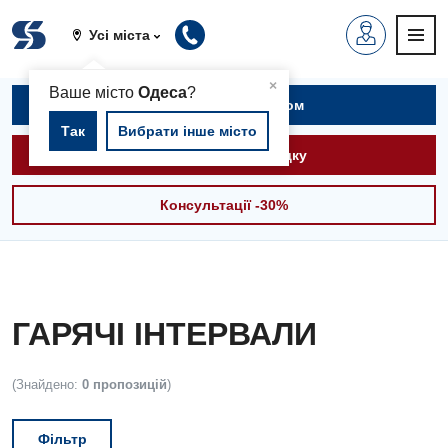
Усі міста
▲
×
Ваше місто
Одеса
?
Записатися на прийом
Так
Вибрати інше місто
Викликати швидку
Консультації -30%
ГАРЯЧІ ІНТЕРВАЛИ
(Знайдено:
0 пропозицій
)
Фільтр