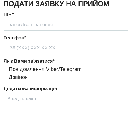
ПОДАТИ ЗАЯВКУ НА ПРИЙОМ
Дерматовенерологія
ПІБ*
Дієтологія
Ендокринологія
Телефон*
Кардіологія
Кардіохірургія
Як з Вами зв'язатися*
Мамологія
Повідомлення Viber/Telegram
Медична психологія
Дзвінок
Неврологія
Додаткова інформація
Нейрохірургія
Онкологічне відділлення
Оториноларингологія