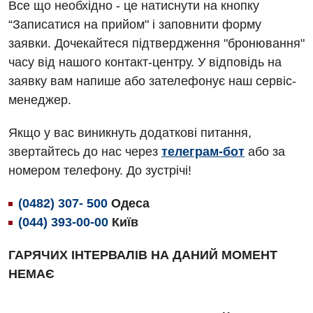
Акушерство і гінекологія
Все що необхідно - це натиснути на кнопку
Терапевтичне відділення
“Записатися на прийом" і заповнити форму
Алергологія, імунологія
Травматологічне відділення
заявки. Дочекайтеся підтвердження "бронювання"
Андрологія
часу від нашого контакт-центру. У відповідь на
Урологічне відділення
заявку вам напише або зателефонує наш сервіс-
Безоплатні послуги
Хірургічне відділення
менеджер.
Вакцинація
Швидка медична допомога
Якщо у вас виникнуть додаткові питання,
Відділення інтенсивної терапії
звертайтесь до нас через
телеграм-бот
або за
номером телефону. До зустрічі!
Відділення кардіосудинної патології та неврології
Відділення невідкладних станів
(0482) 307- 500
Одеса
(044) 393-00-00
Київ
Гастроентерологія
ГАРЯЧИХ ІНТЕРВАЛІВ НА ДАНИЙ МОМЕНТ
Гематологія
НЕМАЄ
Гінекологічне відділення
Денний стаціонар