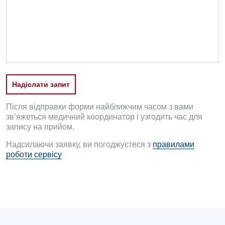
Офтальмологічне відділення
Педіатричне відділення
Проктологія
Пульмонологія
Надіслати запит
Ревматологія
Після відправки форми найближчим часом з вами
Судинна хірургія
зв’яжеться медичний координатор і узгодить час для
запису на прийом.
Терапевтичне відділення
Надсилаючи заявку, ви погоджуєтеся з
правилами
роботи сервісу
Терапія
Травматологічне відділення
Травматологія і ортопедія
Урологічне відділення