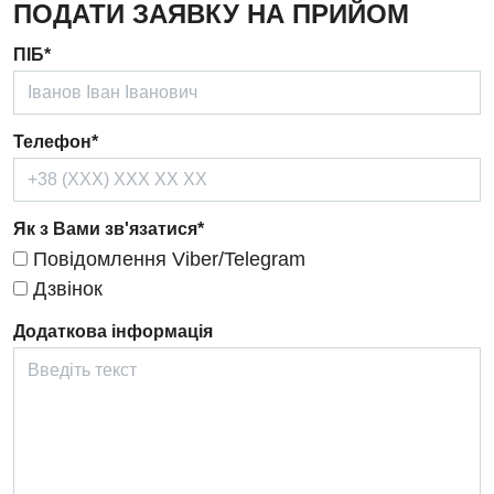
ПОДАТИ ЗАЯВКУ НА ПРИЙОМ
Дерматовенерологія
ПІБ*
Дієтологія
Ендокринологія
Телефон*
Кардіологія
Кардіохірургія
Як з Вами зв'язатися*
Повідомлення Viber/Telegram
Мамологія
Дзвінок
Медична психологія
Додаткова інформація
Неврологія
Нейрохірургія
Онкологічне відділлення
Оториноларингологія