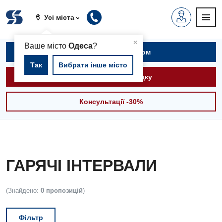
Усі міста
▲
×
Ваше місто
Одеса
?
Записатися на прийом
Так
Вибрати інше місто
Викликати швидку
Консультації -30%
ГАРЯЧІ ІНТЕРВАЛИ
(Знайдено:
0 пропозицій
)
Фільтр