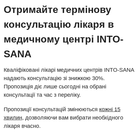
Відділ госпіталізації
Отримайте термінову
Енциклопедія
Діагностичне відділення
Відділення кардіосудинної патології та неврології
консультацію лікаря в
Програма лояльності
Ендоскопічне відділення
Відділення невідкладних станів
Відгуки
медичному центрі INTO-
Інструментальна діагностика
Відділення інтенсивної терапії
Відео
Комп’ютерна томографія
SANA
Гінекологічне відділення
Магнітно-резонансна томографія
Денний стаціонар
Декларування
Кваліфіковані лікарі медичних центрів INTO-SANA
Мамографія
надають консультацію зі знижкою 30%.
Діагностичне відділення
Лікування гострого інфаркту
Нейросонографія
Пропозиція діє лише сьогодні на обрані
Ендоскопічне відділення
Національний скринінг здоров’я 40+
консультації та час з переліку.
Рентгенографія
Онкологічне відділлення
Пропозиції консультацій змінюються
кожні 15
УЗД
Українська
Офтальмологічне відділення
хвилин
, дозволяючи вам вибрати необхідного
лікаря вчасно.
Для дорослих
Російська
Педіатричне відділення