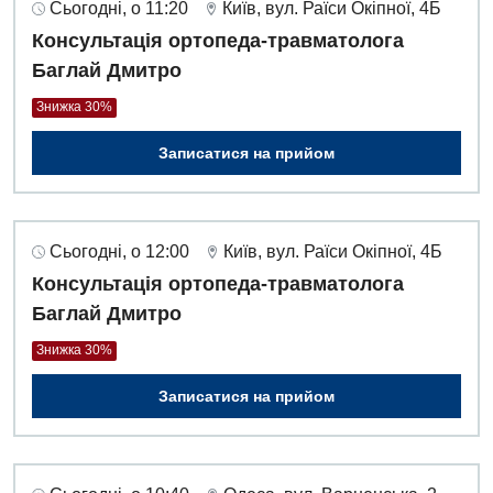
Сьогодні, о 11:20
Київ, вул. Раїси Окіпної, 4Б
Акушерство і гінекологія
Терапевтичне відділення
Консультація ортопеда-травматолога
Алергологія, імунологія
Баглай Дмитро
Травматологічне відділення
Андрологія
Знижка 30%
Урологічне відділення
Безоплатні послуги
Записатися на прийом
Хірургічне відділення
Вакцинація
Швидка медична допомога
Відділення інтенсивної терапії
Сьогодні, о 12:00
Київ, вул. Раїси Окіпної, 4Б
Консультація ортопеда-травматолога
Відділення кардіосудинної патології та неврології
Баглай Дмитро
Відділення невідкладних станів
Знижка 30%
Гастроентерологія
Записатися на прийом
Гематологія
Гінекологічне відділення