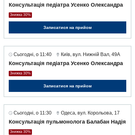
Консультація педіатра Усенко Олександра
Дитяча ортопедія і травматологія
Знижка 30%
Дитяча оториноларингологія
Записатися на прийом
Дитяча офтальмологія
Дитяча урологія
Сьогодні, о 11:40
Київ, вул. Нижній Вал, 49А
Дитяча хірургія
Консультація педіатра Усенко Олександра
Педіатрія
Знижка 30%
Записатися на прийом
Сьогодні, о 11:30
Одеса, вул. Корольова, 17
Консультація пульмонолога Балабан Надія
Знижка 30%