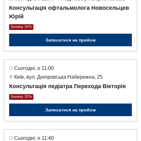
Оториноларингологія
Консультація офтальмолога Новосельцев
Офтальмологічне відділення
Юрій
Педіатричне відділення
Знижка 30%
Проктологія
Записатися на прийом
Пульмонологія
Ревматологія
Сьогодні, о 11:00
Судинна хірургія
Київ, вул. Дніпровська Набережна, 25
Консультація педіатра Перехода Вікторія
Терапевтичне відділення
Знижка 30%
Терапія
Записатися на прийом
Травматологічне відділення
Травматологія і ортопедія
Сьогодні, о 11:40
Урологічне відділення