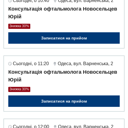
Сьогодні, о 10:40
Одеса, вул. Варненська, 2
Денний стаціонар
Консультація офтальмолога Новосельцев
Дерматовенерологія
Юрій
Дієтологія
Знижка 30%
Ендокринологія
Записатися на прийом
Кардіологія
Кардіохірургія
Сьогодні, о 11:20
Одеса, вул. Варненська, 2
Мамологія
Консультація офтальмолога Новосельцев
Юрій
Медична психологія
Знижка 30%
Неврологія
Записатися на прийом
Нейрохірургія
Онкологічне відділлення
Сьогодні, о 12:00
Одеса, вул. Варненська, 2