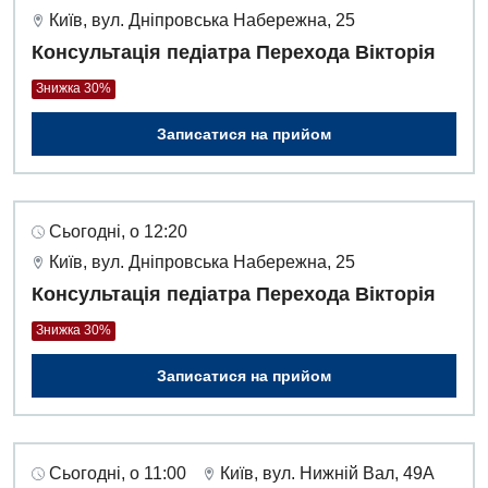
Київ, вул. Дніпровська Набережна, 25
Урологія
Консультація педіатра Перехода Вікторія
Фізіотерапія
Знижка 30%
Хірургічне відділення
Записатися на прийом
Для дітей
Дитяча алергологія
Сьогодні, о 12:20
Київ, вул. Дніпровська Набережна, 25
Дитяча гастроентерологія
Консультація педіатра Перехода Вікторія
Дитяча гінекологія
Знижка 30%
Дитяча дерматовенерологія
Записатися на прийом
Дитяча ендокринологія
Дитяча кардіоревматологія
Сьогодні, о 11:00
Київ, вул. Нижній Вал, 49А
Дитяча неврологія