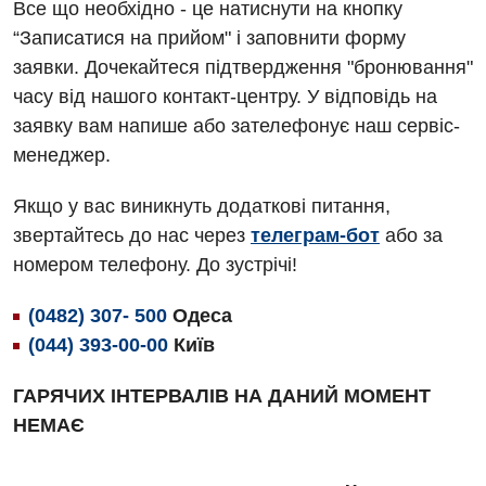
Все що необхідно - це натиснути на кнопку
Алергологія, імунологія
Травматологічне відділення
“Записатися на прийом" і заповнити форму
заявки. Дочекайтеся підтвердження "бронювання"
Андрологія
Урологічне відділення
часу від нашого контакт-центру. У відповідь на
Безоплатні послуги
Хірургічне відділення
заявку вам напише або зателефонує наш сервіс-
менеджер.
Вакцинація
Швидка медична допомога
Відділення інтенсивної терапії
Якщо у вас виникнуть додаткові питання,
звертайтесь до нас через
телеграм-бот
або за
Відділення кардіосудинної патології та неврології
номером телефону. До зустрічі!
Відділення невідкладних станів
(0482) 307- 500
Одеса
Гастроентерологія
(044) 393-00-00
Київ
Гематологія
ГАРЯЧИХ ІНТЕРВАЛІВ НА ДАНИЙ МОМЕНТ
Гінекологічне відділення
НЕМАЄ
Денний стаціонар