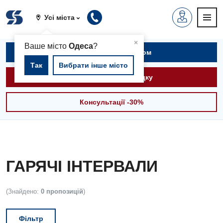
Усі міста
▲
×
Ваше місто
Одеса
?
Записатися на прийом
Так
Вибрати інше місто
Викликати швидку
Консультації -30%
ГАРЯЧІ ІНТЕРВАЛИ
(Знайдено:
0 пропозицій
)
Фільтр