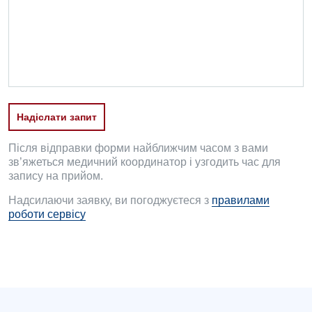
Офтальмологічне відділення
Педіатричне відділення
Проктологія
Пульмонологія
Надіслати запит
Ревматологія
Судинна хірургія
Після відправки форми найближчим часом з вами
зв’яжеться медичний координатор і узгодить час для
Терапевтичне відділення
запису на прийом.
Надсилаючи заявку, ви погоджуєтеся з
правилами
Терапія
роботи сервісу
Травматологічне відділення
Травматологія і ортопедія
Урологічне відділення