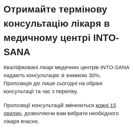
Енциклопедія
Діагностичне відділення
Отримайте термінову
Відділення кардіосудинної патології та неврології
Програма лояльності
Ендоскопічне відділення
консультацію лікаря в
Відділення невідкладних станів
Відгуки
Інструментальна діагностика
медичному центрі INTO-
Відділення інтенсивної терапії
Відео
Комп’ютерна томографія
Гінекологічне відділення
SANA
Магнітно-резонансна томографія
Денний стаціонар
Декларування
Мамографія
Кваліфіковані лікарі медичних центрів INTO-SANA
Діагностичне відділення
Лікування гострого інфаркту
надають консультацію зі знижкою 30%.
Нейросонографія
Пропозиція діє лише сьогодні на обрані
Ендоскопічне відділення
Національний скринінг здоров’я 40+
Рентгенографія
консультації та час з переліку.
Онкологічне відділлення
УЗД
Пропозиції консультацій змінюються
кожні 15
Українська
Офтальмологічне відділення
хвилин
, дозволяючи вам вибрати необхідного
Для дорослих
Російська
Педіатричне відділення
лікаря вчасно.
Акушерство і гінекологія
Терапевтичне відділення