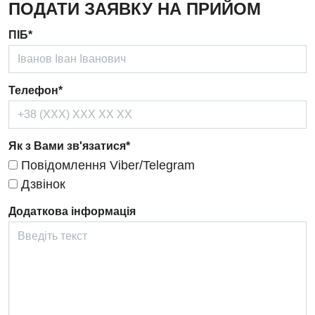
ПОДАТИ ЗАЯВКУ НА ПРИЙОМ
Дерматовенерологія
ПІБ*
Дієтологія
Ендокринологія
Телефон*
Кардіологія
Кардіохірургія
Як з Вами зв'язатися*
Мамологія
Повідомлення Viber/Telegram
Медична психологія
Дзвінок
Неврологія
Додаткова інформація
Нейрохірургія
Онкологічне відділлення
Оториноларингологія