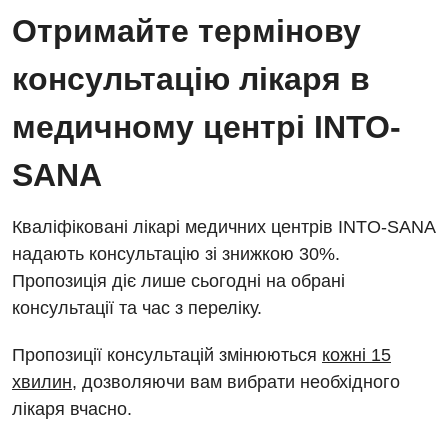
Енциклопедія
Діагностичне відділення
Отримайте термінову
Відділення кардіосудинної патології та неврології
Програма лояльності
Ендоскопічне відділення
консультацію лікаря в
Відділення невідкладних станів
Відгуки
Інструментальна діагностика
медичному центрі INTO-
Відділення інтенсивної терапії
Відео
Комп’ютерна томографія
Гінекологічне відділення
SANA
Магнітно-резонансна томографія
Денний стаціонар
Декларування
Мамографія
Кваліфіковані лікарі медичних центрів INTO-SANA
Діагностичне відділення
Лікування гострого інфаркту
надають консультацію зі знижкою 30%.
Нейросонографія
Пропозиція діє лише сьогодні на обрані
Ендоскопічне відділення
Національний скринінг здоров’я 40+
Рентгенографія
консультації та час з переліку.
Онкологічне відділлення
УЗД
Пропозиції консультацій змінюються
кожні 15
Українська
Офтальмологічне відділення
хвилин
, дозволяючи вам вибрати необхідного
Для дорослих
Російська
Педіатричне відділення
лікаря вчасно.
Акушерство і гінекологія
Терапевтичне відділення