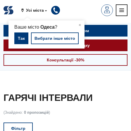
Усі міста
▲
×
Ваше місто
Одеса
?
Записатися на прийом
Так
Вибрати інше місто
Викликати швидку
Консультації -30%
ГАРЯЧІ ІНТЕРВАЛИ
(Знайдено:
0 пропозицій
)
Фільтр