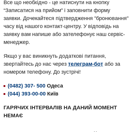
Все що необхідно - це натиснути на кнопку
Алергологія, імунологія
Травматологічне відділення
“Записатися на прийом" і заповнити форму
заявки. Дочекайтеся підтвердження "бронювання"
Андрологія
Урологічне відділення
часу від нашого контакт-центру. У відповідь на
Безоплатні послуги
Хірургічне відділення
заявку вам напише або зателефонує наш сервіс-
менеджер.
Вакцинація
Швидка медична допомога
Відділення інтенсивної терапії
Якщо у вас виникнуть додаткові питання,
звертайтесь до нас через
телеграм-бот
або за
Відділення кардіосудинної патології та неврології
номером телефону. До зустрічі!
Відділення невідкладних станів
(0482) 307- 500
Одеса
Гастроентерологія
(044) 393-00-00
Київ
Гематологія
ГАРЯЧИХ ІНТЕРВАЛІВ НА ДАНИЙ МОМЕНТ
Гінекологічне відділення
НЕМАЄ
Денний стаціонар