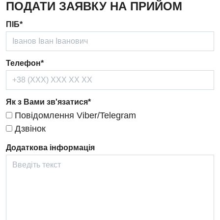
ПОДАТИ ЗАЯВКУ НА ПРИЙОМ
Дерматовенерологія
ПІБ*
Дієтологія
Ендокринологія
Телефон*
Кардіологія
Кардіохірургія
Як з Вами зв'язатися*
Мамологія
Повідомлення Viber/Telegram
Медична психологія
Дзвінок
Неврологія
Додаткова інформація
Нейрохірургія
Онкологічне відділлення
Оториноларингологія