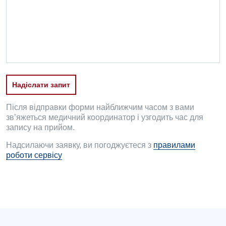
Офтальмологічне відділення
Педіатричне відділення
Проктологія
Пульмонологія
Надіслати запит
Ревматологія
Судинна хірургія
Після відправки форми найближчим часом з вами
зв’яжеться медичний координатор і узгодить час для
Терапевтичне відділення
запису на прийом.
Надсилаючи заявку, ви погоджуєтеся з
правилами
Терапія
роботи сервісу
Травматологічне відділення
Травматологія і ортопедія
Урологічне відділення