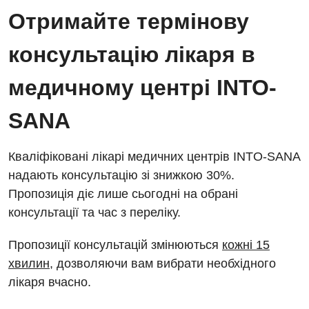
Енциклопедія
Діагностичне відділення
Отримайте термінову
Відділення кардіосудинної патології та неврології
Програма лояльності
Ендоскопічне відділення
консультацію лікаря в
Відділення невідкладних станів
Відгуки
Інструментальна діагностика
медичному центрі INTO-
Відділення інтенсивної терапії
Відео
Комп’ютерна томографія
Гінекологічне відділення
SANA
Магнітно-резонансна томографія
Денний стаціонар
Декларування
Мамографія
Кваліфіковані лікарі медичних центрів INTO-SANA
Діагностичне відділення
Лікування гострого інфаркту
надають консультацію зі знижкою 30%.
Нейросонографія
Пропозиція діє лише сьогодні на обрані
Ендоскопічне відділення
Національний скринінг здоров’я 40+
Рентгенографія
консультації та час з переліку.
Онкологічне відділлення
УЗД
Пропозиції консультацій змінюються
кожні 15
Українська
Офтальмологічне відділення
хвилин
, дозволяючи вам вибрати необхідного
Для дорослих
Російська
Педіатричне відділення
лікаря вчасно.
Акушерство і гінекологія
Терапевтичне відділення