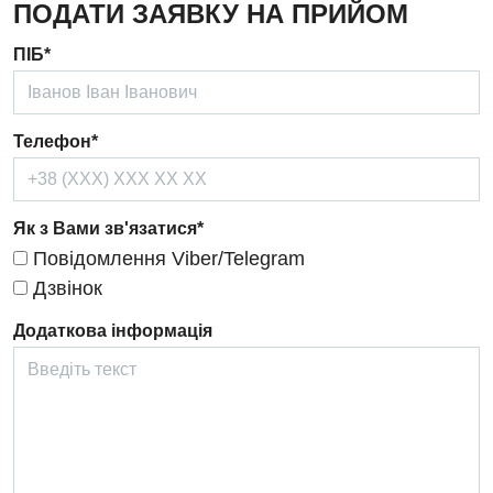
ПОДАТИ ЗАЯВКУ НА ПРИЙОМ
Дерматовенерологія
ПІБ*
Дієтологія
Ендокринологія
Телефон*
Кардіологія
Кардіохірургія
Як з Вами зв'язатися*
Мамологія
Повідомлення Viber/Telegram
Медична психологія
Дзвінок
Неврологія
Додаткова інформація
Нейрохірургія
Онкологічне відділлення
Оториноларингологія