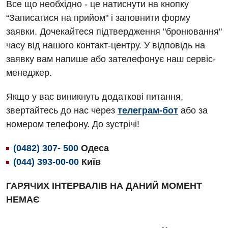
Все що необхідно - це натиснути на кнопку
Алергологія, імунологія
Травматологічне відділення
“Записатися на прийом" і заповнити форму
заявки. Дочекайтеся підтвердження "бронювання"
Андрологія
Урологічне відділення
часу від нашого контакт-центру. У відповідь на
Безоплатні послуги
Хірургічне відділення
заявку вам напише або зателефонує наш сервіс-
менеджер.
Вакцинація
Швидка медична допомога
Відділення інтенсивної терапії
Якщо у вас виникнуть додаткові питання,
звертайтесь до нас через
телеграм-бот
або за
Відділення кардіосудинної патології та неврології
номером телефону. До зустрічі!
Відділення невідкладних станів
(0482) 307- 500
Одеса
Гастроентерологія
(044) 393-00-00
Київ
Гематологія
ГАРЯЧИХ ІНТЕРВАЛІВ НА ДАНИЙ МОМЕНТ
Гінекологічне відділення
НЕМАЄ
Денний стаціонар