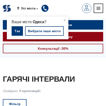
Усі міста
▲
×
Ваше місто
Одеса
?
Записатися на прийом
Так
Вибрати інше місто
Викликати швидку
Консультації -30%
ГАРЯЧІ ІНТЕРВАЛИ
(Знайдено:
0 пропозицій
)
Фільтр