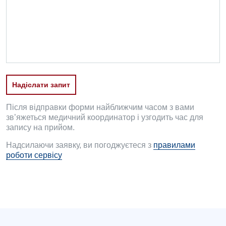
Офтальмологічне відділення
Педіатричне відділення
Проктологія
Пульмонологія
Надіслати запит
Ревматологія
Судинна хірургія
Після відправки форми найближчим часом з вами
зв’яжеться медичний координатор і узгодить час для
Терапевтичне відділення
запису на прийом.
Надсилаючи заявку, ви погоджуєтеся з
правилами
Терапія
роботи сервісу
Травматологічне відділення
Травматологія і ортопедія
Урологічне відділення