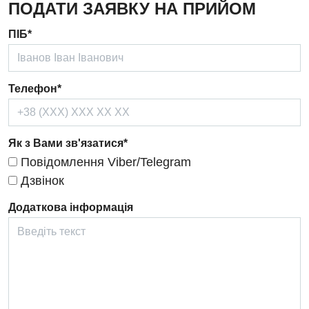
ПОДАТИ ЗАЯВКУ НА ПРИЙОМ
Дерматовенерологія
ПІБ*
Дієтологія
Ендокринологія
Телефон*
Кардіологія
Кардіохірургія
Як з Вами зв'язатися*
Мамологія
Повідомлення Viber/Telegram
Медична психологія
Дзвінок
Неврологія
Додаткова інформація
Нейрохірургія
Онкологічне відділлення
Оториноларингологія