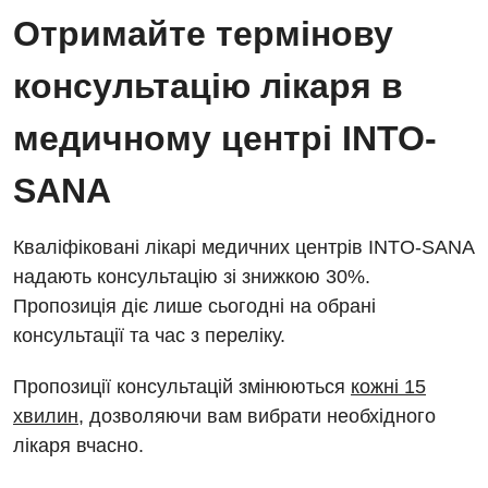
Енциклопедія
Діагностичне відділення
Отримайте термінову
Відділення кардіосудинної патології та неврології
Програма лояльності
Ендоскопічне відділення
консультацію лікаря в
Відділення невідкладних станів
Відгуки
Інструментальна діагностика
медичному центрі INTO-
Відділення інтенсивної терапії
Відео
Комп’ютерна томографія
Гінекологічне відділення
SANA
Магнітно-резонансна томографія
Денний стаціонар
Декларування
Мамографія
Кваліфіковані лікарі медичних центрів INTO-SANA
Діагностичне відділення
Лікування гострого інфаркту
надають консультацію зі знижкою 30%.
Нейросонографія
Пропозиція діє лише сьогодні на обрані
Ендоскопічне відділення
Національний скринінг здоров’я 40+
Рентгенографія
консультації та час з переліку.
Онкологічне відділлення
УЗД
Пропозиції консультацій змінюються
кожні 15
Українська
Офтальмологічне відділення
хвилин
, дозволяючи вам вибрати необхідного
Для дорослих
Російська
Педіатричне відділення
лікаря вчасно.
Акушерство і гінекологія
Терапевтичне відділення