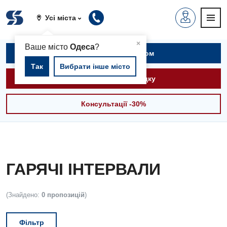
Усі міста
▲
×
Ваше місто
Одеса
?
Записатися на прийом
Так
Вибрати інше місто
Викликати швидку
Консультації -30%
ГАРЯЧІ ІНТЕРВАЛИ
(Знайдено:
0 пропозицій
)
Фільтр