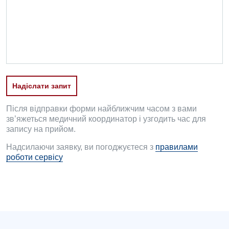
Офтальмологічне відділення
Педіатричне відділення
Проктологія
Пульмонологія
Надіслати запит
Ревматологія
Судинна хірургія
Після відправки форми найближчим часом з вами
зв’яжеться медичний координатор і узгодить час для
Терапевтичне відділення
запису на прийом.
Надсилаючи заявку, ви погоджуєтеся з
правилами
Терапія
роботи сервісу
Травматологічне відділення
Травматологія і ортопедія
Урологічне відділення