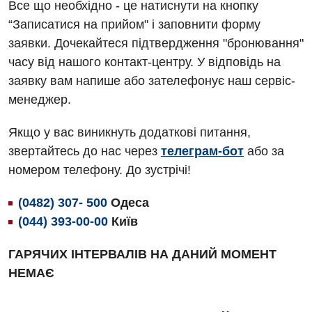
Все що необхідно - це натиснути на кнопку
Алергологія, імунологія
Травматологічне відділення
“Записатися на прийом" і заповнити форму
заявки. Дочекайтеся підтвердження "бронювання"
Андрологія
Урологічне відділення
часу від нашого контакт-центру. У відповідь на
Безоплатні послуги
Хірургічне відділення
заявку вам напише або зателефонує наш сервіс-
менеджер.
Вакцинація
Швидка медична допомога
Відділення інтенсивної терапії
Якщо у вас виникнуть додаткові питання,
звертайтесь до нас через
телеграм-бот
або за
Відділення кардіосудинної патології та неврології
номером телефону. До зустрічі!
Відділення невідкладних станів
(0482) 307- 500
Одеса
Гастроентерологія
(044) 393-00-00
Київ
Гематологія
ГАРЯЧИХ ІНТЕРВАЛІВ НА ДАНИЙ МОМЕНТ
Гінекологічне відділення
НЕМАЄ
Денний стаціонар