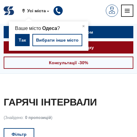
Усі міста
▲
×
Ваше місто
Одеса
?
Записатися на прийом
Так
Вибрати інше місто
Викликати швидку
Консультації -30%
ГАРЯЧІ ІНТЕРВАЛИ
(Знайдено:
0 пропозицій
)
Фільтр