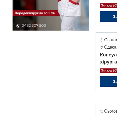
Знижка 3
З
Сьогод
Одеса,
Консул
хірург
Знижка 3
З
Сьогод