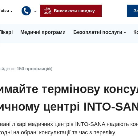
ініки
Викликати швидку
З
Лікарі
Медичні програми
Безоплатні послуги
К
айдено:
150 пропозицій
)
майте термінову консу
ичному центрі INTO-SA
вані лікарі медичних центрів INTO-SANA надають кон
одні на обрані консультації та час з переліку.