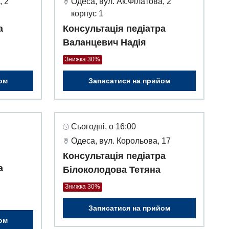
, 2
Одеса, вул. Ак.Філатова, 2
корпус 1
а
Консультація педіатра
Валанцевич Надія
Знижка 30%
ом
Записатися на прийом
Сьогодні, о 16:00
Одеса, вул. Корольова, 17
Консультація педіатра
а
Білоколодова Тетяна
Знижка 30%
Записатися на прийом
ом