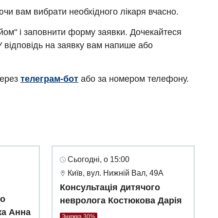
ючи вам вибрати необхідного лікаря вчасно.
ийом" і заповнити форму заявки. Дочекайтеся
У відповідь на заявку вам напише або
через
телеграм-бот
або за номером телефону.
Сьогодні, о 15:00
Київ, вул. Нижній Вал, 49А
Консультація дитячого
го
невролога Костюкова Дарія
ка Анна
Знижка 30%