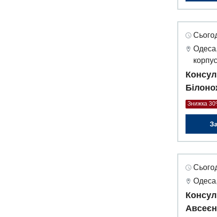
Сьогод
Одеса,
корпус
Консул
Білоно
Знижка 3
З
Сьогод
Одеса,
Консул
Авсеєн