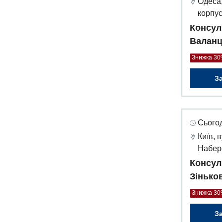
Одеса,
корпус
Консул
Валанц
Знижка 3
З
Сьогод
Київ, 
Набер
Консул
Зінько
Знижка 3
З