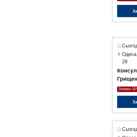
З
Сьогод
Одеса,
28
Консул
Грищен
Знижка 3
З
Сьогод