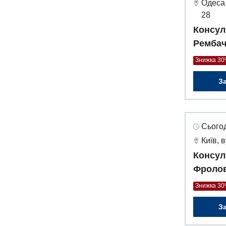
Одеса,
28
Консул
Рембач
Знижка 3
З
Сьогод
Київ, 
Консул
Фролов
Знижка 3
З