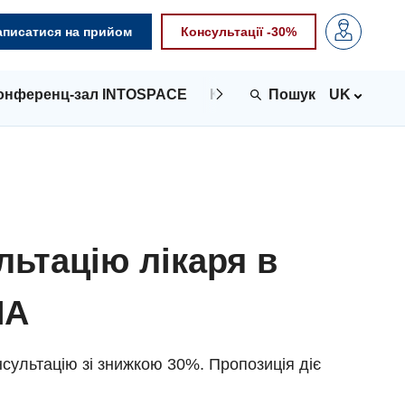
аписатися на прийом
Консультації -30%
онференц-зал INTOSPACE
Контакти
UK
льтацію лікаря в
NA
сультацію зі знижкою 30%. Пропозиція діє