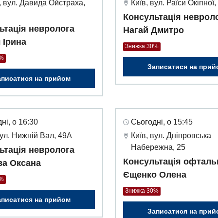
 вул. Давида Ойстраха,
Київ, вул. Раїси Окіпної,
Консультація неврол
ьтація невролога
Нагай Дмитро
 Ірина
Знижка 30%
0%
Записатися на прий
аписатися на прийом
ні, о 16:30
Сьогодні, о 15:45
вул. Нижній Вал, 49А
Київ, вул. Дніпровська
Набережна, 25
ьтація невролога
Консультація офталь
а Оксана
Єщенко Олена
0%
Знижка 30%
аписатися на прийом
Записатися на прий