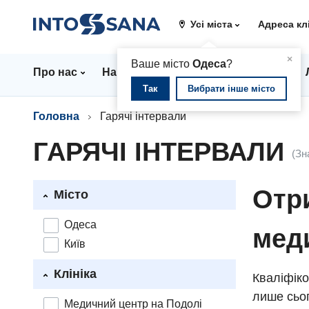
Усі міста
Адреса кл
▲
×
Ваше місто
Одеса
?
Про нас
Напрямки
Стаціонар
Ціни
Так
Вибрати інше місто
Головна
Гарячі інтервали
ГАРЯЧІ ІНТЕРВАЛИ
(Зн
Отри
Місто
Одеса
мед
Київ
Клініка
Кваліфіко
лише сьог
Медичний центр на Подолі