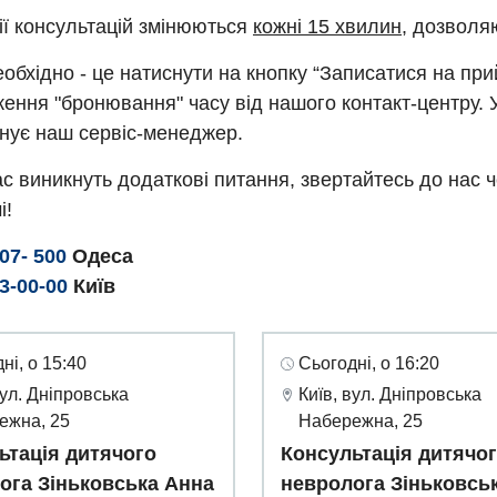
ії консультацій змінюються
кожні 15 хвилин
, дозволя
обхідно - це натиснути на кнопку “Записатися на пр
ення "бронювання" часу від нашого контакт-центру. 
нує наш сервіс-менеджер.
с виникнуть додаткові питання, звертайтесь до нас 
і!
307- 500
Одеса
93-00-00
Київ
ні, о 15:40
Сьогодні, о 16:20
вул. Дніпровська
Київ, вул. Дніпровська
ежна, 25
Набережна, 25
ьтація дитячого
Консультація дитячо
ога Зіньковська Анна
невролога Зіньковсь