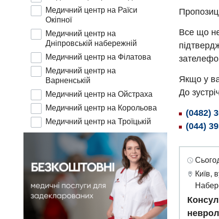
Медичний центр на Раїси
Пропозиц
Окіпної
Все що не
Медичний центр на
Дніпровській набережній
підтвердж
Медичний центр на Філатова
зателефо
Медичний центр на
Якщо у ва
Варненській
До зустріч
Медичний центр на Ойстраха
Медичний центр на Корольова
(0482) 
Медичний центр на Троїцькій
(044) 3
Сьогод
Київ, 
Набер
Консул
неврол