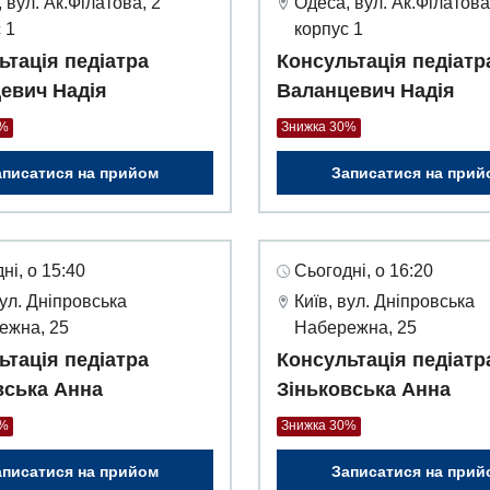
 вул. Ак.Філатова, 2
Одеса, вул. Ак.Філатова
 1
корпус 1
ьтація педіатра
Консультація педіатр
евич Надія
Валанцевич Надія
0%
Знижка 30%
аписатися на прийом
Записатися на прий
ні, о 15:40
Сьогодні, о 16:20
вул. Дніпровська
Київ, вул. Дніпровська
ежна, 25
Набережна, 25
ьтація педіатра
Консультація педіатр
вська Анна
Зіньковська Анна
0%
Знижка 30%
аписатися на прийом
Записатися на прий