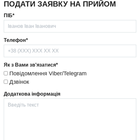
ПОДАТИ ЗАЯВКУ НА ПРИЙОМ
Дерматовенерологія
ПІБ*
Дієтологія
Ендокринологія
Телефон*
Кардіологія
Кардіохірургія
Як з Вами зв'язатися*
Повідомлення Viber/Telegram
Мамологія
Дзвінок
Медична психологія
Додаткова інформація
Неврологія
Нейрохірургія
Онкологічне відділлення
Оториноларингологія