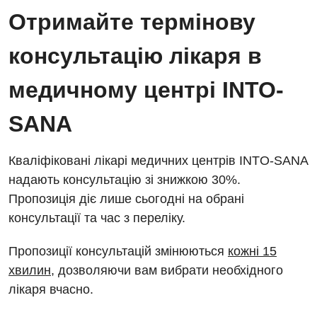
Відділ госпіталізації
Отримайте термінову
Енциклопедія
Діагностичне відділення
Відділення кардіосудинної патології та неврології
консультацію лікаря в
Програма лояльності
Ендоскопічне відділення
Відділення невідкладних станів
Відгуки
медичному центрі INTO-
Інструментальна діагностика
Відділення інтенсивної терапії
Відео
Комп’ютерна томографія
SANA
Гінекологічне відділення
Магнітно-резонансна томографія
Денний стаціонар
Декларування
Кваліфіковані лікарі медичних центрів INTO-SANA
Мамографія
надають консультацію зі знижкою 30%.
Діагностичне відділення
Лікування гострого інфаркту
Нейросонографія
Пропозиція діє лише сьогодні на обрані
Ендоскопічне відділення
Національний скринінг здоров’я 40+
консультації та час з переліку.
Рентгенографія
Онкологічне відділлення
Пропозиції консультацій змінюються
кожні 15
УЗД
Українська
Офтальмологічне відділення
хвилин
, дозволяючи вам вибрати необхідного
лікаря вчасно.
Для дорослих
Російська
Педіатричне відділення