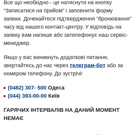
Акушерство і гінекологія
Все що необхідно - це натиснути на кнопку
Терапевтичне відділення
“Записатися на прийом" і заповнити форму
Алергологія, імунологія
Травматологічне відділення
заявки. Дочекайтеся підтвердження "бронювання"
Андрологія
часу від нашого контакт-центру. У відповідь на
Урологічне відділення
заявку вам напише або зателефонує наш сервіс-
Безоплатні послуги
Хірургічне відділення
менеджер.
Вакцинація
Швидка медична допомога
Якщо у вас виникнуть додаткові питання,
Відділення інтенсивної терапії
звертайтесь до нас через
телеграм-бот
або за
номером телефону. До зустрічі!
Відділення кардіосудинної патології та неврології
Відділення невідкладних станів
(0482) 307- 500
Одеса
(044) 393-00-00
Київ
Гастроентерологія
ГАРЯЧИХ ІНТЕРВАЛІВ НА ДАНИЙ МОМЕНТ
Гематологія
НЕМАЄ
Гінекологічне відділення
Денний стаціонар