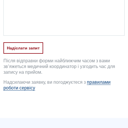
Офтальмологічне відділення
Педіатричне відділення
Проктологія
Пульмонологія
Надіслати запит
Ревматологія
Після відправки форми найближчим часом з вами
Судинна хірургія
зв’яжеться медичний координатор і узгодить час для
запису на прийом.
Терапевтичне відділення
Надсилаючи заявку, ви погоджуєтеся з
правилами
роботи сервісу
Терапія
Травматологічне відділення
Травматологія і ортопедія
Урологічне відділення