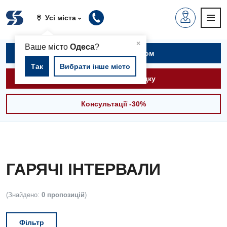
Усі міста
▲
×
Ваше місто
Одеса
?
Записатися на прийом
Так
Вибрати інше місто
Викликати швидку
Консультації -30%
ГАРЯЧІ ІНТЕРВАЛИ
(Знайдено:
0 пропозицій
)
Фільтр