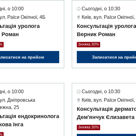
ні, о 10:00
Сьогодні, о 10:30
вул. Раїси Окіпної, 4Б
Київ, вул. Раїси Окіпної,
ьтація уролога
Консультація уролог
 Роман
Верник Роман
0%
Знижка 30%
аписатися на прийом
Записатися на прий
ні, о 10:00
Сьогодні, о 10:30
вул. Дніпровська
Київ, вул. Раїси Окіпної,
ежна, 25
Консультація дермат
ьтація ендокринолога
Дем'янчук Єлизавета
кова Інга
Знижка 30%
0%