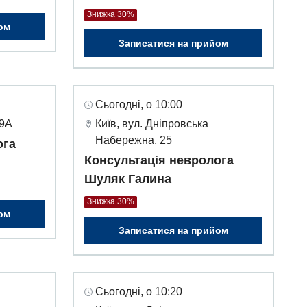
Знижка 30%
ом
Записатися на прийом
Сьогодні, о 10:00
49А
Київ, вул. Дніпровська
Набережна, 25
ога
Консультація невролога
Шуляк Галина
Знижка 30%
ом
Записатися на прийом
Сьогодні, о 10:20