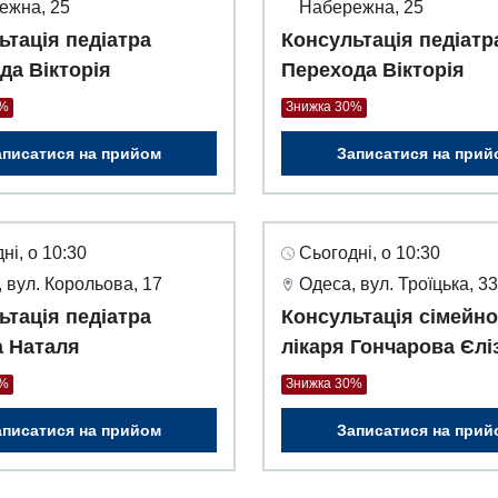
ежна, 25
Набережна, 25
ьтація педіатра
Консультація педіатр
да Вікторія
Перехода Вікторія
0%
Знижка 30%
аписатися на прийом
Записатися на прий
ні, о 10:30
Сьогодні, о 10:30
 вул. Корольова, 17
Одеса, вул. Троїцька, 3
ьтація педіатра
Консультація сімейно
а Наталя
лікаря Гончарова Єлі
0%
Знижка 30%
аписатися на прийом
Записатися на прий