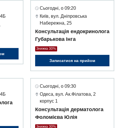
Сьогодні, о 09:20
 4Б
Київ, вул. Дніпровська
Набережна, 25
а
Консультація ендокринолога
Губарькова Інга
Знижка 30%
ом
Записатися на прийом
Сьогодні, о 09:30
 4Б
Одеса, вул. Ак.Філатова, 2
корпус 1
олога
Консультація дерматолога
Фоломієва Юлія
Знижка 30%