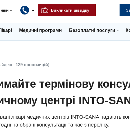
ініки
Викликати швидку
З
Лікарі
Медичні програми
Безоплатні послуги
К
айдено:
129 пропозицій
)
майте термінову консу
ичному центрі INTO-SA
вані лікарі медичних центрів INTO-SANA надають кон
одні на обрані консультації та час з переліку.