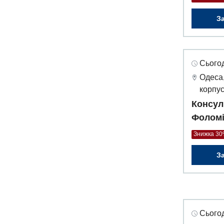
З
Сьогод
Одеса,
корпус
Консул
Фоломі
Знижка 3
З
Сьогод