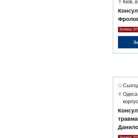
Київ, 
Консул
Фролов
Знижка 3
З
Сьогод
Одеса,
корпус
Консул
травма
Данил
Знижка 3