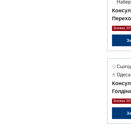
Набер
Консул
Перехо
Знижка 3
З
Сьогод
Одеса,
Консул
Голдін
Знижка 3
З