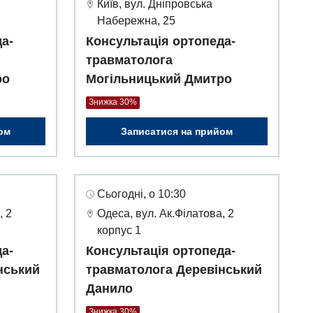
Київ, вул. Дніпровська
Набережна, 25
а-
Консультація ортопеда-
травматолога
ро
Могільницький Дмитро
Знижка 30%
ом
Записатися на прийом
Сьогодні, о 10:30
, 2
Одеса, вул. Ак.Філатова, 2
корпус 1
а-
Консультація ортопеда-
нський
травматолога Деревінський
Данило
Знижка 30%