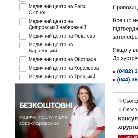
Медичний центр на Раїси
Пропозиц
Окіпної
Все що не
Медичний центр на
Дніпровській набережній
підтвердж
Медичний центр на Філатова
зателефо
Медичний центр на
Якщо у ва
Варненській
До зустріч
Медичний центр на Ойстраха
Медичний центр на Корольова
(0482) 
Медичний центр на Троїцькій
(044) 3
Сьогод
Одеса,
Консул
хірург
Знижка 3