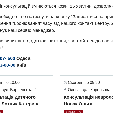
ії консультацій змінюються
кожні 15 хвилин
, дозволя
обхідно - це натиснути на кнопку “Записатися на пр
ення "бронювання" часу від нашого контакт-центру. 
нує наш сервіс-менеджер.
с виникнуть додаткові питання, звертайтесь до нас 
і!
307- 500
Одеса
93-00-00
Київ
ні, о 10:00
Сьогодні, о 09:30
 вул. Варненська, 2
Одеса, вул. Корольова,
ьтація дитячого
Консультація неврол
а Лотник Катерина
Новак Ольга
0%
Знижка 30%