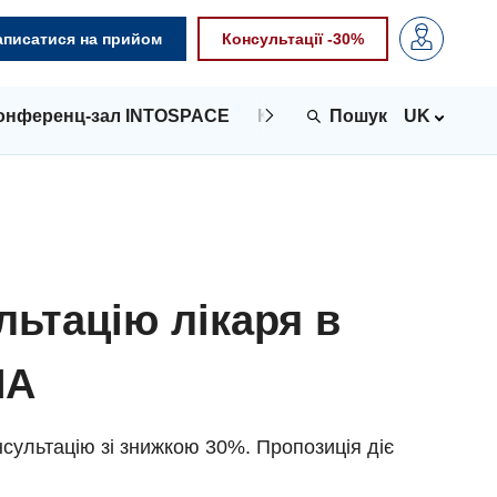
аписатися на прийом
Консультації -30%
онференц-зал INTOSPACE
Контакти
UK
льтацію лікаря в
NA
сультацію зі знижкою 30%. Пропозиція діє