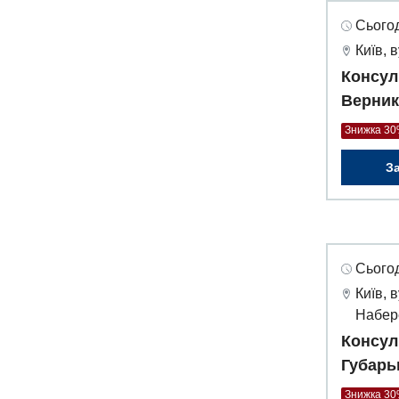
Сьогод
Київ, 
Консул
Верник
Знижка 3
З
Сьогод
Київ, 
Набер
Консул
Губарь
Знижка 3