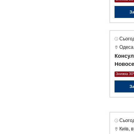
З
Сьогод
Одеса,
Консул
Новосе
Знижка 3
З
Сьогод
Київ, 