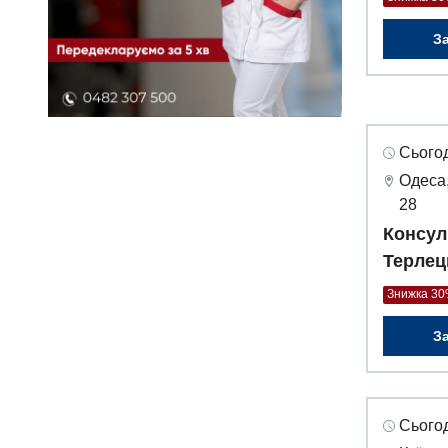
З
Сьогод
Одеса,
28
Консул
Терлец
Знижка 3
З
Сьогод