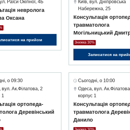
вул. Раїси Окіпної, 4Б
Київ, вул. Дніпровська
Набережна, 25
ьтація невролога
Консультація ортопед
а Оксана
травматолога
0%
Могільницький Дмит
аписатися на прийом
Знижка 30%
Записатися на прий
ні, о 09:30
Сьогодні, о 10:00
 вул. Ак.Філатова, 2
Одеса, вул. Ак.Філатова
 1
корпус 1
ьтація ортопеда-
Консультація ортопед
толога Деревінський
травматолога Дереві
о
Данило
0%
Знижка 30%