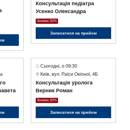
Консультація педіатра
а
Усенко Олександра
Знижка 30%
Записатися на прийом
ом
Сьогодні, о 09:30
3а
Київ, вул. Раїси Окіпної, 4Б
го
Консультація уролога
завета
Верник Роман
Знижка 30%
ом
Записатися на прийом