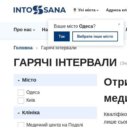
Усі міста
Адреса кл
▲
×
Ваше місто
Одеса
?
Про нас
Напрямки
Стаціонар
Ціни
Так
Вибрати інше місто
Головна
Гарячі інтервали
ГАРЯЧІ ІНТЕРВАЛИ
(Зн
Отри
Місто
Одеса
мед
Київ
Клініка
Кваліфіко
лише сьог
Медичний центр на Подолі