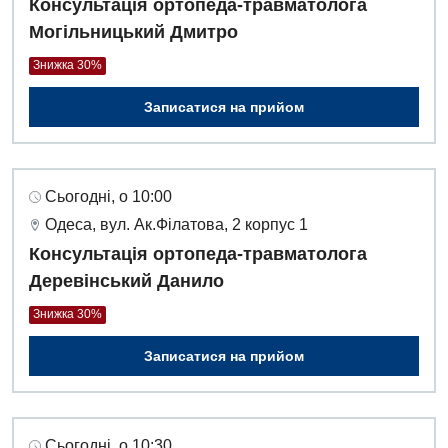
Консультація ортопеда-травматолога
Денний стаціонар
Могільницький Дмитро
Дерматовенерологія
Знижка 30%
Дієтологія
Записатися на прийом
Ендокринологія
Кардіологія
Сьогодні, о 10:00
Кардіохірургія
Одеса, вул. Ак.Філатова, 2 корпус 1
Мамологія
Консультація ортопеда-травматолога
Деревінський Данило
Медична психологія
Знижка 30%
Неврологія
Записатися на прийом
Нейрохірургія
Онкологічне відділлення
Сьогодні, о 10:30