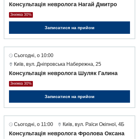
Інтернатура
Ангіографічні дослідження
Консультація невролога Нагай Дмитро
Відділ госпіталізації
Знижка 30%
Енциклопедія
Діагностичне відділення
Відділення кардіосудинної патології та неврології
Програма лояльності
Записатися на прийом
Ендоскопічне відділення
Відділення невідкладних станів
Відгуки
Інструментальна діагностика
Відділення інтенсивної терапії
Відео
Комп’ютерна томографія
Сьогодні, о 10:00
Гінекологічне відділення
Київ, вул. Дніпровська Набережна, 25
Магнітно-резонансна томографія
Денний стаціонар
Консультація невролога Шуляк Галина
Декларування
Мамографія
Знижка 30%
Діагностичне відділення
Лікування гострого інфаркту
Нейросонографія
Ендоскопічне відділення
Записатися на прийом
Національний скринінг здоров’я 40+
Рентгенографія
Онкологічне відділлення
УЗД
Українська
Офтальмологічне відділення
Сьогодні, о 11:00
Київ, вул. Раїси Окіпної, 4Б
Для дорослих
Російська
Консультація невролога Фролова Оксана
Педіатричне відділення