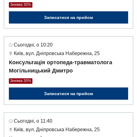
Знижка 30%
Акушерство і гінекологія
Терапевтичне відділення
Записатися на прийом
Алергологія, імунологія
Травматологічне відділення
Андрологія
Урологічне відділення
Безоплатні послуги
Хірургічне відділення
Сьогодні, о 10:20
Київ, вул. Дніпровська Набережна, 25
Вакцинація
Швидка медична допомога
Консультація ортопеда-травматолога
Відділення інтенсивної терапії
Могільницький Дмитро
Відділення кардіосудинної патології та неврології
Знижка 30%
Відділення невідкладних станів
Записатися на прийом
Гастроентерологія
Гематологія
Сьогодні, о 11:40
Гінекологічне відділення
Київ, вул. Дніпровська Набережна, 25