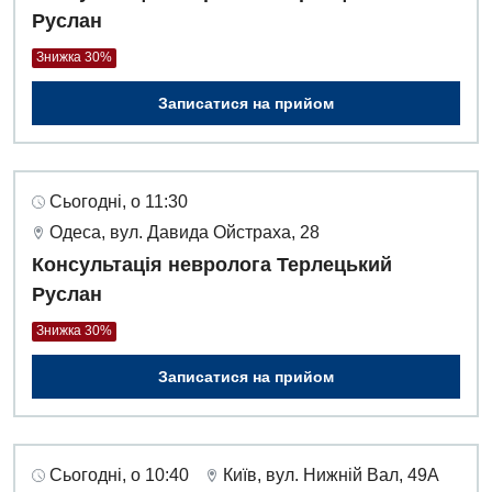
Руслан
Знижка 30%
Записатися на прийом
Сьогодні, о 11:30
Одеса, вул. Давида Ойстраха, 28
Консультація невролога Терлецький
Руслан
Знижка 30%
Записатися на прийом
Вакансії
Заходи БПР
Діагностика
Сьогодні, о 10:40
Київ, вул. Нижній Вал, 49А