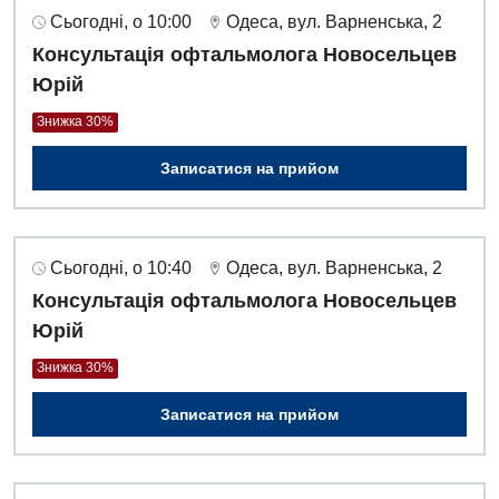
Сьогодні, о 10:00
Одеса, вул. Варненська, 2
Урологія
Консультація офтальмолога Новосельцев
Фізіотерапія
Юрій
Знижка 30%
Хірургічне відділення
Записатися на прийом
Для дітей
Дитяча алергологія
Сьогодні, о 10:40
Одеса, вул. Варненська, 2
Дитяча гастроентерологія
Консультація офтальмолога Новосельцев
Дитяча гінекологія
Юрій
Дитяча дерматовенерологія
Знижка 30%
Дитяча ендокринологія
Записатися на прийом
Дитяча кардіоревматологія
Дитяча неврологія