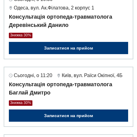
Оториноларингологія
Одеса, вул. Ак.Філатова, 2 корпус 1
Офтальмологічне відділення
Консультація ортопеда-травматолога
Деревінський Данило
Педіатричне відділення
Знижка 30%
Проктологія
Записатися на прийом
Пульмонологія
Ревматологія
Судинна хірургія
Сьогодні, о 11:20
Київ, вул. Раїси Окіпної, 4Б
Консультація ортопеда-травматолога
Терапевтичне відділення
Баглай Дмитро
Терапія
Знижка 30%
Травматологічне відділення
Записатися на прийом
Травматологія і ортопедія
Урологічне відділення