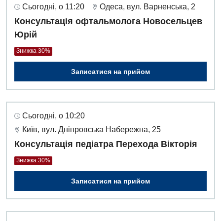
Сьогодні, о 11:20
Одеса, вул. Варненська, 2
Дитяча ортопедія і травматологія
Консультація офтальмолога Новосельцев
Юрій
Дитяча оториноларингологія
Знижка 30%
Дитяча офтальмологія
Записатися на прийом
Дитяча урологія
Дитяча хірургія
Сьогодні, о 10:20
Педіатрія
Київ, вул. Дніпровська Набережна, 25
Консультація педіатра Перехода Вікторія
Знижка 30%
Записатися на прийом