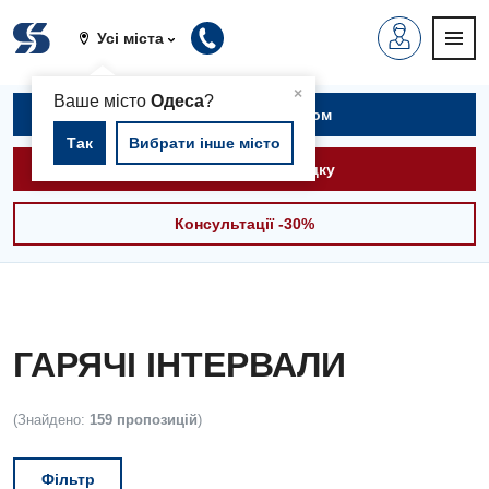
Усі міста
▲
×
Ваше місто
Одеса
?
Записатися на прийом
Так
Вибрати інше місто
Викликати швидку
Консультації -30%
ГАРЯЧІ ІНТЕРВАЛИ
(Знайдено:
159 пропозицій
)
Фільтр