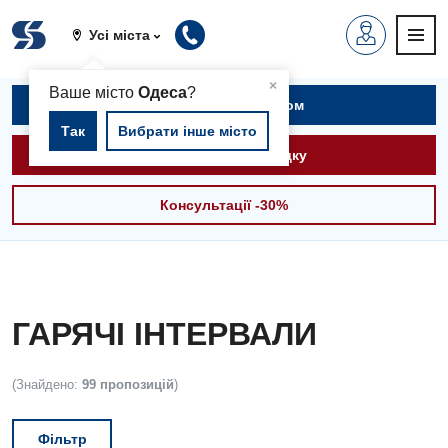
Усі міста
▲
×
Ваше місто
Одеса
?
Записатися на прийом
Так
Вибрати інше місто
Викликати швидку
Консультації -30%
ГАРЯЧІ ІНТЕРВАЛИ
(Знайдено:
99 пропозицій
)
Фільтр