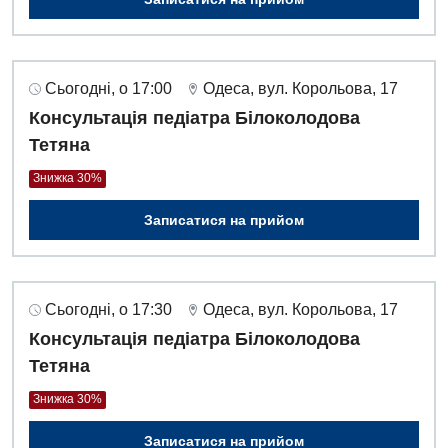
Денний стаціонар
Дерматовенерологія
Сьогодні, о 17:00
Одеса, вул. Корольова, 17
Дієтологія
Консультація педіатра Білоколодова
Ендокринологія
Тетяна
Кардіологія
Знижка 30%
Кардіохірургія
Записатися на прийом
Мамологія
Медична психологія
Сьогодні, о 17:30
Одеса, вул. Корольова, 17
Неврологія
Консультація педіатра Білоколодова
Тетяна
Нейрохірургія
Знижка 30%
Онкологічне відділлення
Записатися на прийом