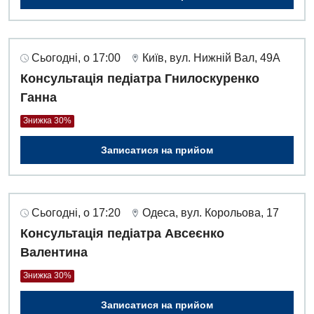
Оториноларингологія
Офтальмологічне відділення
Педіатричне відділення
Сьогодні, о 17:00
Київ, вул. Нижній Вал, 49А
Консультація педіатра Гнилоскуренко
Проктологія
Ганна
Пульмонологія
Знижка 30%
Ревматологія
Записатися на прийом
Судинна хірургія
Терапевтичне відділення
Сьогодні, о 17:20
Одеса, вул. Корольова, 17
Терапія
Консультація педіатра Авсеєнко
Валентина
Травматологічне відділення
Знижка 30%
Травматологія і ортопедія
Записатися на прийом
Урологічне відділення