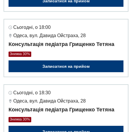
Записатися на прийом
Акушерство і гінекологія
Терапевтичне відділення
Алергологія, імунологія
Травматологічне відділення
Сьогодні, о 18:00
Андрологія
Урологічне відділення
Одеса, вул. Давида Ойстраха, 28
Безоплатні послуги
Хірургічне відділення
Консультація педіатра Грищенко Тетяна
Вакцинація
Швидка медична допомога
Знижка 30%
Відділення інтенсивної терапії
Записатися на прийом
Відділення кардіосудинної патології та неврології
Відділення невідкладних станів
Сьогодні, о 18:30
Гастроентерологія
Одеса, вул. Давида Ойстраха, 28
Консультація педіатра Грищенко Тетяна
Гематологія
Знижка 30%
Гінекологічне відділення
Записатися на прийом