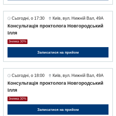
Дитяча ортопедія і травматологія
Сьогодні, о 17:30
Київ, вул. Нижній Вал, 49А
Дитяча оториноларингологія
Консультація проктолога Новгородський
Дитяча офтальмологія
Ілля
Дитяча урологія
Знижка 30%
Дитяча хірургія
Записатися на прийом
Педіатрія
Сьогодні, о 18:00
Київ, вул. Нижній Вал, 49А
Консультація проктолога Новгородський
Ілля
Знижка 30%
Записатися на прийом