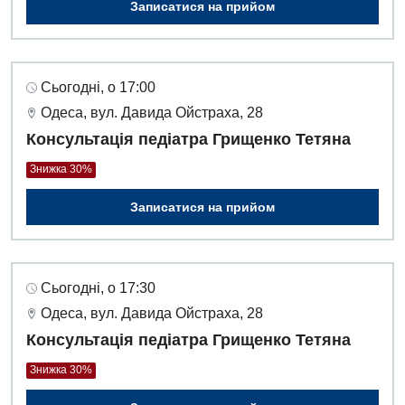
Записатися на прийом
Інтернатура
Ангіографічні дослідження
Відділ госпіталізації
Енциклопедія
Діагностичне відділення
Відділення кардіосудинної патології та неврології
Програма лояльності
Ендоскопічне відділення
Сьогодні, о 17:00
Відділення невідкладних станів
Одеса, вул. Давида Ойстраха, 28
Відгуки
Інструментальна діагностика
Відділення інтенсивної терапії
Консультація педіатра Грищенко Тетяна
Відео
Комп’ютерна томографія
Знижка 30%
Гінекологічне відділення
Магнітно-резонансна томографія
Записатися на прийом
Денний стаціонар
Декларування
Мамографія
Діагностичне відділення
Лікування гострого інфаркту
Нейросонографія
Ендоскопічне відділення
Національний скринінг здоров’я 40+
Сьогодні, о 17:30
Рентгенографія
Одеса, вул. Давида Ойстраха, 28
Онкологічне відділлення
УЗД
Консультація педіатра Грищенко Тетяна
Українська
Офтальмологічне відділення
Знижка 30%
Для дорослих
Російська
Педіатричне відділення