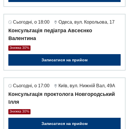
Урологія
Фізіотерапія
Сьогодні, о 18:00
Одеса, вул. Корольова, 17
Консультація педіатра Авсеєнко
Хірургічне відділення
Валентина
Для дітей
Знижка 30%
Дитяча алергологія
Записатися на прийом
Дитяча гастроентерологія
Дитяча гінекологія
Сьогодні, о 17:00
Київ, вул. Нижній Вал, 49А
Консультація проктолога Новгородський
Дитяча дерматовенерологія
Ілля
Дитяча ендокринологія
Знижка 30%
Дитяча кардіоревматологія
Записатися на прийом
Дитяча неврологія