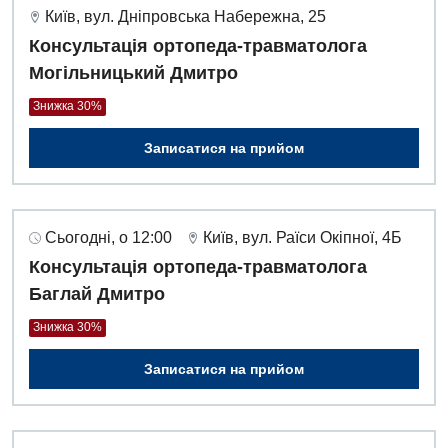
Київ, вул. Дніпровська Набережна, 25
Консультація ортопеда-травматолога
Могільницький Дмитро
Знижка 30%
Записатися на прийом
Сьогодні, о 12:00
Київ, вул. Раїси Окіпної, 4Б
Консультація ортопеда-травматолога
Баглай Дмитро
Знижка 30%
Записатися на прийом
Вакансії
Заходи БПР
Діагностика