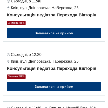
Сьогодні, о 11:40
Акушерство і гінекологія
Терапевтичне відділення
Київ, вул. Дніпровська Набережна, 25
Алергологія, імунологія
Консультація педіатра Перехода Вікторія
Травматологічне відділення
Знижка 30%
Андрологія
Урологічне відділення
Записатися на прийом
Безоплатні послуги
Хірургічне відділення
Вакцинація
Швидка медична допомога
Відділення інтенсивної терапії
Сьогодні, о 12:20
Київ, вул. Дніпровська Набережна, 25
Відділення кардіосудинної патології та неврології
Консультація педіатра Перехода Вікторія
Відділення невідкладних станів
Знижка 30%
Гастроентерологія
Записатися на прийом
Гематологія
Гінекологічне відділення