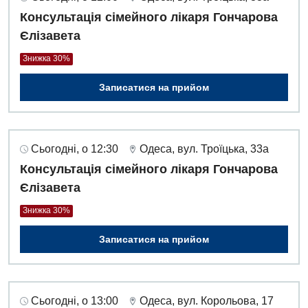
Оториноларингологія
Консультація сімейного лікаря Гончарова
Офтальмологічне відділення
Єлізавета
Педіатричне відділення
Знижка 30%
Проктологія
Записатися на прийом
Пульмонологія
Ревматологія
Сьогодні, о 12:30
Одеса, вул. Троїцька, 33а
Судинна хірургія
Консультація сімейного лікаря Гончарова
Єлізавета
Терапевтичне відділення
Знижка 30%
Терапія
Записатися на прийом
Травматологічне відділення
Травматологія і ортопедія
Сьогодні, о 13:00
Одеса, вул. Корольова, 17
Урологічне відділення