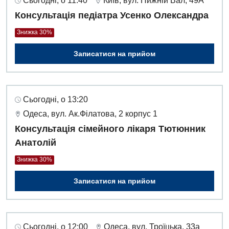
Сьогодні, о 11:40
Київ, вул. Нижній Вал, 49А
Денний стаціонар
Консультація педіатра Усенко Олександра
Дерматовенерологія
Знижка 30%
Дієтологія
Записатися на прийом
Ендокринологія
Кардіологія
Сьогодні, о 13:20
Кардіохірургія
Одеса, вул. Ак.Філатова, 2 корпус 1
Мамологія
Консультація сімейного лікаря Тютюнник
Анатолій
Медична психологія
Знижка 30%
Неврологія
Записатися на прийом
Нейрохірургія
Онкологічне відділлення
Сьогодні, о 12:00
Одеса, вул. Троїцька, 33а