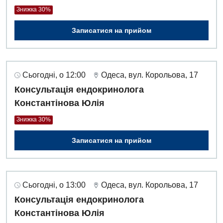
Знижка 30%
Дитяча ортопедія і травматологія
Записатися на прийом
Дитяча оториноларингологія
Дитяча офтальмологія
Сьогодні, о 12:00
Одеса, вул. Корольова, 17
Дитяча урологія
Консультація ендокринолога
Дитяча хірургія
Константінова Юлія
Педіатрія
Знижка 30%
Записатися на прийом
Сьогодні, о 13:00
Одеса, вул. Корольова, 17
Консультація ендокринолога
Константінова Юлія