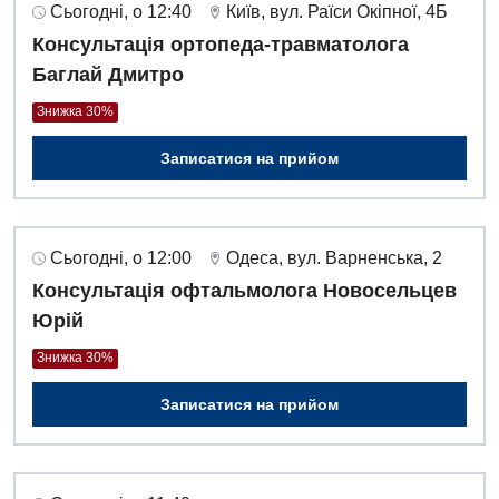
Інтернатура
Сьогодні, о 12:40
Київ, вул. Раїси Окіпної, 4Б
Ангіографічні дослідження
Відділ госпіталізації
Консультація ортопеда-травматолога
Енциклопедія
Діагностичне відділення
Баглай Дмитро
Відділення кардіосудинної патології та неврології
Програма лояльності
Ендоскопічне відділення
Знижка 30%
Відділення невідкладних станів
Відгуки
Інструментальна діагностика
Записатися на прийом
Відділення інтенсивної терапії
Відео
Комп’ютерна томографія
Гінекологічне відділення
Магнітно-резонансна томографія
Денний стаціонар
Сьогодні, о 12:00
Одеса, вул. Варненська, 2
Декларування
Мамографія
Консультація офтальмолога Новосельцев
Діагностичне відділення
Лікування гострого інфаркту
Юрій
Нейросонографія
Ендоскопічне відділення
Національний скринінг здоров’я 40+
Знижка 30%
Рентгенографія
Онкологічне відділлення
Записатися на прийом
УЗД
Українська
Офтальмологічне відділення
Для дорослих
Російська
Педіатричне відділення