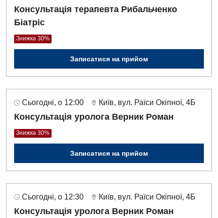
Консультація терапевта Рибальченко
Урологія
Біатріс
Фізіотерапія
Знижка 30%
Хірургічне відділення
Записатися на прийом
Для дітей
Дитяча алергологія
Сьогодні, о 12:00
Київ, вул. Раїси Окіпної, 4Б
Консультація уролога Верник Роман
Дитяча гастроентерологія
Знижка 30%
Дитяча гінекологія
Записатися на прийом
Дитяча дерматовенерологія
Дитяча ендокринологія
Сьогодні, о 12:30
Київ, вул. Раїси Окіпної, 4Б
Дитяча кардіоревматологія
Консультація уролога Верник Роман
Дитяча неврологія