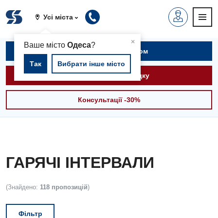
Усі міста
▲
×
Ваше місто
Одеса
?
Записатися на прийом
Так
Вибрати інше місто
Викликати швидку
Консультації -30%
ГАРЯЧІ ІНТЕРВАЛИ
(Знайдено:
118 пропозицій
)
Фільтр