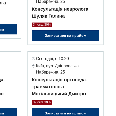
Набережна, 25
ога
Консультація невролога
Шуляк Галина
Знижка 30%
ом
Записатися на прийом
Сьогодні, о 10:20
Київ, вул. Дніпровська
Набережна, 25
а-
Консультація ортопеда-
травматолога
ро
Могільницький Дмитро
Знижка 30%
ом
Записатися на прийом