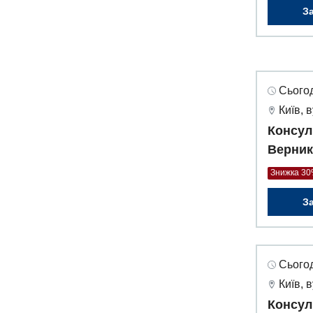
З
Сьогод
Київ, 
Консул
Верник
Знижка 3
З
Сьогод
Київ, 
Консул