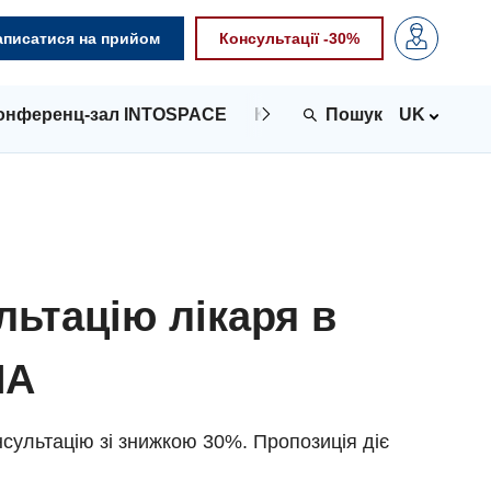
аписатися на прийом
Консультації -30%
онференц-зал INTOSPACE
Контакти
UK
льтацію лікаря в
NA
сультацію зі знижкою 30%. Пропозиція діє