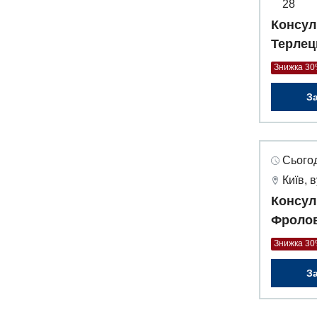
28
Консул
Терлец
Знижка 3
З
Сьогод
Київ, 
Консул
Фролов
Знижка 3
З