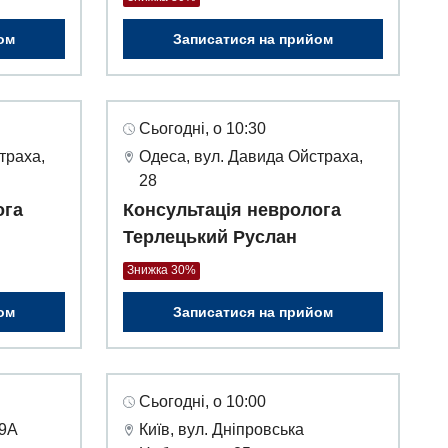
ом
Записатися на прийом
Сьогодні, о 10:30
траха,
Одеса, вул. Давида Ойстраха,
28
ога
Консультація невролога
Терлецький Руслан
Знижка 30%
ом
Записатися на прийом
Сьогодні, о 10:00
49А
Київ, вул. Дніпровська