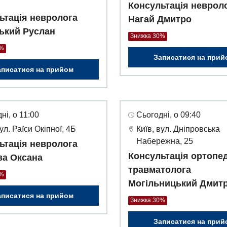
Консультація неврол
ьтація невролога
Нагай Дмитро
ький Руслан
Знижка 30%
0%
Записатися на прий
аписатися на прийом
ні, о 11:00
Сьогодні, о 09:40
вул. Раїси Окіпної, 4Б
Київ, вул. Дніпровська
Набережна, 25
ьтація невролога
Консультація ортопед
а Оксана
травматолога
0%
Могільницький Дмит
аписатися на прийом
Знижка 30%
Записатися на прий