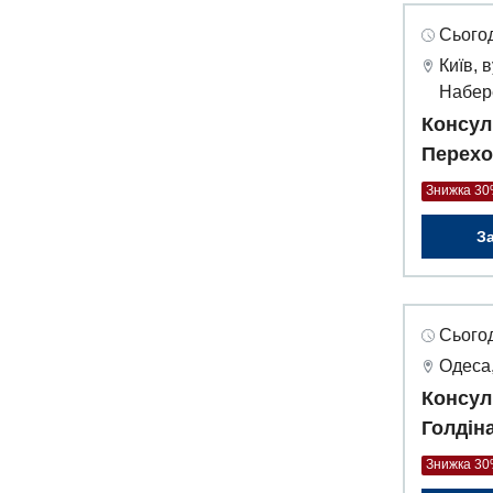
Сьогод
Київ, 
Набер
Консул
Перехо
Знижка 3
З
Сьогод
Одеса,
Консул
Голдін
Знижка 3