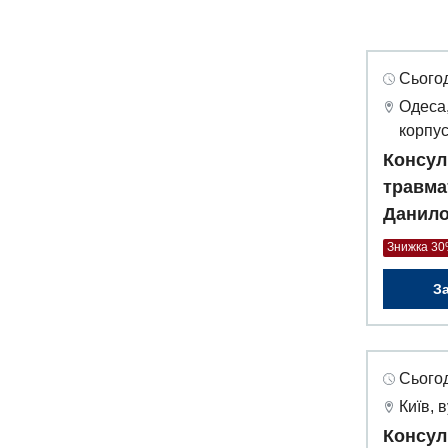
Сьогод
Одеса,
корпус
Консул
травма
Данил
Знижка 3
З
Сьогод
Київ, 
Консул