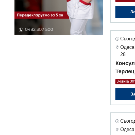
З
Сьогод
Одеса,
28
Консул
Терлец
Знижка 3
З
Сьогод
Одеса,