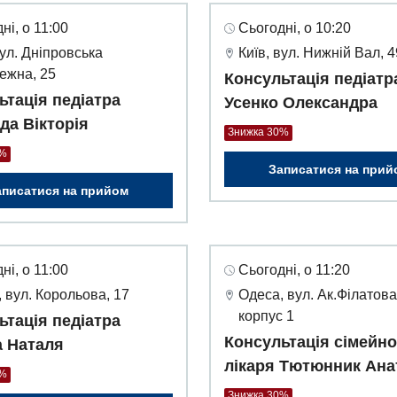
ні, о 11:00
Сьогодні, о 10:20
вул. Дніпровська
Київ, вул. Нижній Вал, 
ежна, 25
Консультація педіатр
ьтація педіатра
Усенко Олександра
да Вікторія
Знижка 30%
0%
Записатися на прий
аписатися на прийом
ні, о 11:00
Сьогодні, о 11:20
 вул. Корольова, 17
Одеса, вул. Ак.Філатова
корпус 1
ьтація педіатра
Консультація сімейно
а Наталя
лікаря Тютюнник Ана
0%
Знижка 30%