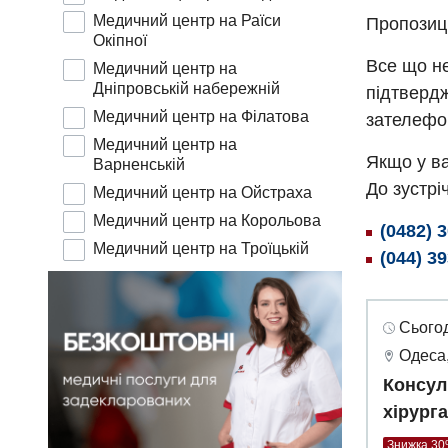
Медичний центр на Раїси
Пропозиц
Окіпної
Все що не
Медичний центр на
Дніпровській набережній
підтвердж
Медичний центр на Філатова
зателефо
Медичний центр на
Якщо у ва
Варненській
До зустріч
Медичний центр на Ойстраха
Медичний центр на Корольова
(0482) 
Медичний центр на Троїцькій
(044) 3
Сьогод
Одеса,
Консул
хірург
Знижка 3