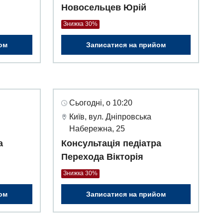
Новосельцев Юрій
Знижка 30%
ом
Записатися на прийом
Сьогодні, о 10:20
Київ, вул. Дніпровська
Набережна, 25
а
Консультація педіатра
Перехода Вікторія
Знижка 30%
ом
Записатися на прийом