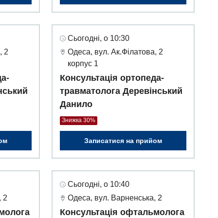
Сьогодні, о 10:30
, 2
Одеса, вул. Ак.Філатова, 2
корпус 1
а-
Консультація ортопеда-
нський
травматолога Деревінський
Данило
Знижка 30%
ом
Записатися на прийом
Сьогодні, о 10:40
 2
Одеса, вул. Варненська, 2
молога
Консультація офтальмолога