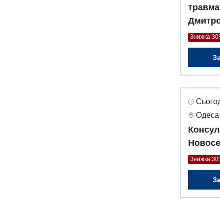
травма
Дмитр
Знижка 3
З
Сьогод
Одеса,
Консул
Новосе
Знижка 3
З