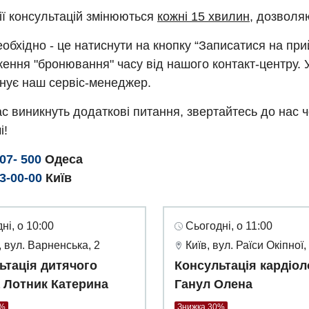
ії консультацій змінюються
кожні 15 хвилин
, дозволя
обхідно - це натиснути на кнопку “Записатися на пр
ення "бронювання" часу від нашого контакт-центру. 
нує наш сервіс-менеджер.
с виникнуть додаткові питання, звертайтесь до нас 
і!
307- 500
Одеса
93-00-00
Київ
ні, о 10:00
Сьогодні, о 11:00
 вул. Варненська, 2
Київ, вул. Раїси Окіпної,
ьтація дитячого
Консультація кардіол
а Лотник Катерина
Ганул Олена
0%
Знижка 30%