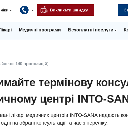
ініки
Викликати швидку
З
Лікарі
Медичні програми
Безоплатні послуги
К
айдено:
140 пропозицій
)
майте термінову консу
ичному центрі INTO-SA
вані лікарі медичних центрів INTO-SANA надають кон
одні на обрані консультації та час з переліку.