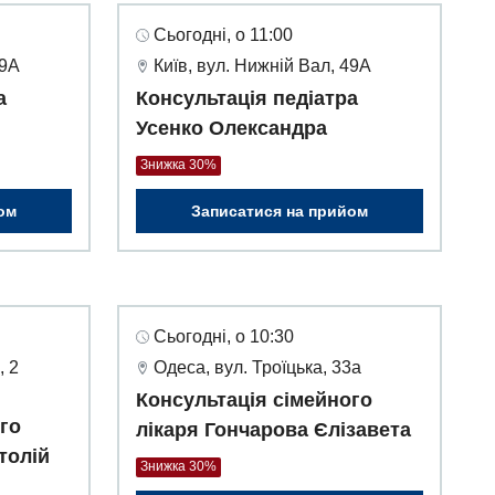
Сьогодні, о 11:00
49А
Київ, вул. Нижній Вал, 49А
а
Консультація педіатра
Усенко Олександра
Знижка 30%
ом
Записатися на прийом
Сьогодні, о 10:30
, 2
Одеса, вул. Троїцька, 33а
Консультація сімейного
го
лікаря Гончарова Єлізавета
толій
Знижка 30%