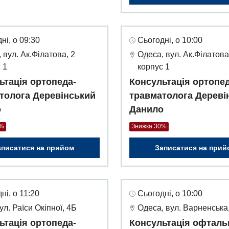
ні, о 09:30
Сьогодні, о 10:00
 вул. Ак.Філатова, 2
Одеса, вул. Ак.Філатова
 1
корпус 1
ьтація ортопеда-
Консультація ортопед
толога Деревінський
травматолога Дереві
о
Данило
0%
Знижка 30%
аписатися на прийом
Записатися на прий
ні, о 11:20
Сьогодні, о 10:00
вул. Раїси Окіпної, 4Б
Одеса, вул. Варненська,
ьтація ортопеда-
Консультація офталь