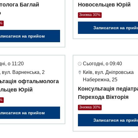
толога Баглай
Новосельцев Юрій
о
Знижка 30%
0%
Записатися на прий
аписатися на прийом
ні, о 11:20
Сьогодні, о 09:40
 вул. Варненська, 2
Київ, вул. Дніпровська
Набережна, 25
ьтація офтальмолога
Консультація педіатр
льцев Юрій
Перехода Вікторія
0%
Знижка 30%
аписатися на прийом
Записатися на прий