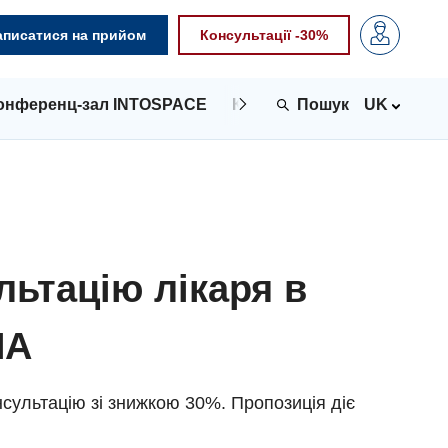
аписатися на прийом
Консультації -30%
онференц-зал INTOSPACE
Контакти
UK
льтацію лікаря в
NA
сультацію зі знижкою 30%. Пропозиція діє