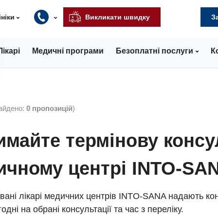
ініки
Викликати швидку
З
Лікарі
Медичні програми
Безоплатні послуги
К
айдено:
0 пропозицій
)
майте термінову консу
ичному центрі INTO-SA
вані лікарі медичних центрів INTO-SANA надають кон
одні на обрані консультації та час з переліку.