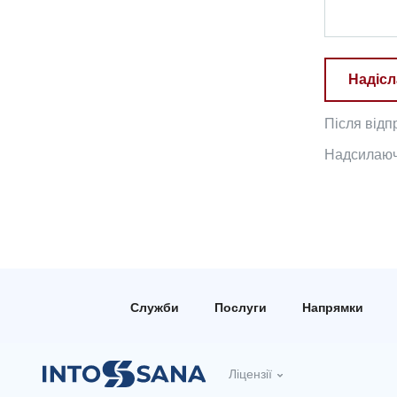
Надісл
Після відп
Надсилаючи
Служби
Послуги
Напрямки
Ліцензії