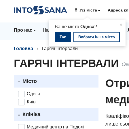
Усі міста
Адреса кл
▲
×
Ваше місто
Одеса
?
Про нас
Напрямки
Стаціонар
Ціни
Так
Вибрати інше місто
Головна
Гарячі інтервали
ГАРЯЧІ ІНТЕРВАЛИ
(Зн
Отри
Місто
Одеса
мед
Київ
Клініка
Кваліфіко
лише сьог
Медичний центр на Подолі