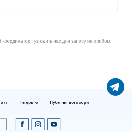
координатор і узгодить час для запису на прийом.
атті
Інтерв'ю
Публічні договори
к