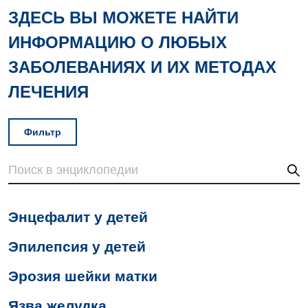
ЗДЕСЬ ВЫ МОЖЕТЕ НАЙТИ
ИНФОРМАЦИЮ О ЛЮБЫХ
Вакансии
ЗАБОЛЕВАНИЯХ И ИХ МЕТОДАХ
Мероприятия БПР
ЛЕЧЕНИЯ
Диагностика
Интернатура
Ангиографические исследования
Гинекологическое отделение
Фильтр
Энциклопедия
Диагностическое отделение
Диагностическое отделение
Программа лояльности
Инструментальная диагностика
Дневной стационар
Отзывы
Компьютерная томография
Онкологическое отделение
Энцефалит у детей
Видео
Магнитно-резонансная томография
Отдел госпитализации
Эпилепсия у детей
Маммография
Отделение интенсивной терапии
Декларирование
Эрозия шейки матки
Нейросонография
Отделение кардиососудистой патологии и неврологии
Лечение острого инфаркта
Язва желудка