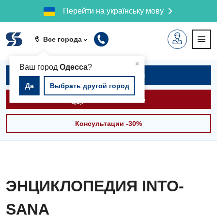
Перейти на українську мову
Все города
▲
×
Ваш город
Одесса
?
Записаться на приём
Да
Выбрать другой город
Вызвать скорую
Консультации -30%
ЭНЦИКЛОПЕДИЯ INTO-
SANA