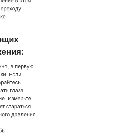
чение в этом
переходу
ике
ющих
жения:
нно, в первую
ки. Если
арайтесь
ать глаза.
ие. Измерьте
т стараться
ьного давления
 бы