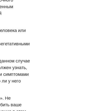
очного
ренным
й
еловека или
вегетативными
 данном случае
олжен узнать,
ми симптомами
 ли у него
». Не
убить ваше