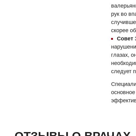
валерьян
рук во в
случивше
скорее об
Совет 
нарушени
глазах, 
необходи
следует п
Специали
основное
эффектив