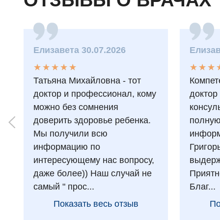
ОТЗЫВЫ О ВРАЧАХ
Елизавета 30.07.2026
Елизав
★
★
★
★
★
★
★
★
★
★
★
★
★
★
★
★
Татьяна Михайловна - тот
Компет
доктор и профессионал, кому
доктор
можно без сомнения
консул
доверить здоровье ребенка.
полну
Мы получили всю
информ
информацию по
Григор
интересующему нас вопросу,
выдерж
даже более)) Наш случай не
Приятн
самый " прос...
Благ...
Показать весь отзыв
По