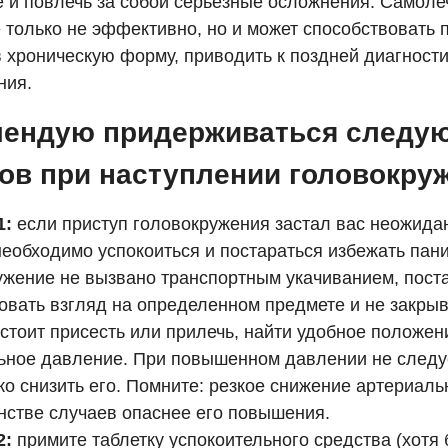
е и повлечь за собой серьезные осложнения. Самоле
 только не эффективно, но и может способствовать 
в хроническую форму, приводить к поздней диагност
ния.
мендую придерживаться следу
ов при наступлении головокру
1:
если приступ головокружения застал вас неожида
необходимо успокоиться и постараться избежать пани
ужение не вызвано транспортным укачиванием, пост
овать взгляд на определенном предмете и не закрыв
стоит присесть или прилечь, найти удобное положен
ьное давление. При повышенном давлении не следуе
ко снизить его. Помните: резкое снижение артериал
нстве случаев опаснее его повышения.
2:
примите таблетку успокоительного средства (хотя