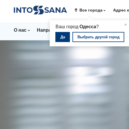
Все города
Адрес 
▲
×
Ваш город
Одесса
?
О нас
Направления
Стационар
Цены
Да
Выбрать другой город