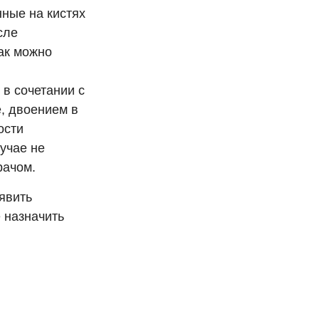
ные на кистях
сле
ак можно
в сочетании с
е, двоением в
ости
учае не
рачом.
явить
 назначить