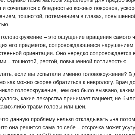
бе. Однако такие жалобы характерны для предобмор
я и сочетаются с бледностью кожных покровов, уско
ением, тошнотой, потемнением в глазах, повышенно
тью.
 головокружение – это ощущение вращения самого ч
их его предметов, сопровождающееся нарушением
ственной ориентации. Оно нередко сопровождается 
ми – тошнотой, рвотой, повышенной потливостью.
елать, если вы испытали именно головокружение? В
о как можно скорее обратиться к неврологу. Врач д
зникло головокружение, чем оно было вызвано, каки
алось, какие лекарства принимает пациент, не было
каких-либо травм головы или шеи.
 что данную проблему нельзя откладывать «на потом
что она решится сама по себе – отсрочка может усуг