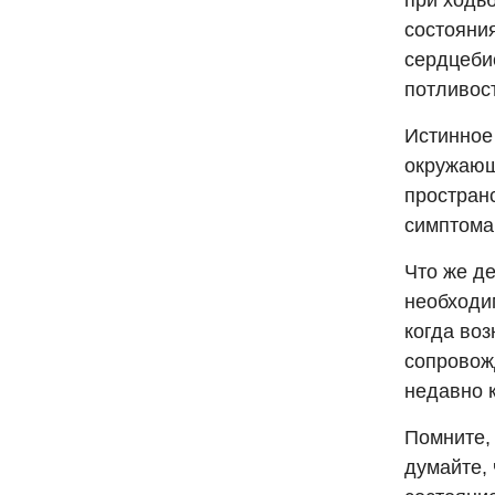
при ходь
состояни
сердцеби
потливос
Истинное
окружающ
простран
симптома
Что же д
необходим
когда во
сопровожд
недавно 
Помните,
думайте, 