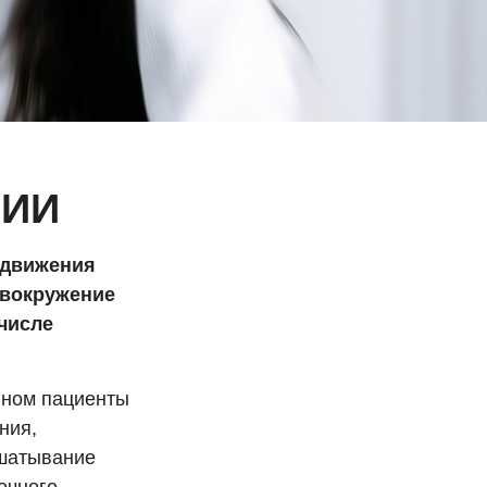
НИИ
 движения
овокружение
числе
вном пациенты
ния,
ошатывание