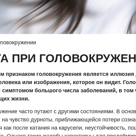
оловокружении
ТА ПРИ ГОЛОВОКРУЖЕ
м признаком головокружения является иллюзия
еловека или изображения, которое он видит. Гол
 симптомом большого числа заболеваний, в том 
щих жизни.
ужение часто путают с другими состояниями. В осно
 на чувство дурноты, приближающейся потери созна
 как после катания на карусели, неустойчивость, п