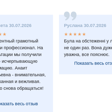
ета 30.07.2026
Руслана 30.07.2026
★
★
★
★
★
★
★
★
★
★
★
★
★
★
ентный грамотный
Була на обстеженні у 
 и профессионал. На
не один раз. Вона дуж
ьтации мы получили
уважна, все пояснює.
ю исчерпывающую
Показать весь от
ацию. Анаит
ьевна - внимательная,
анная и вежливая.
о снова обращаться!
казать весь отзыв