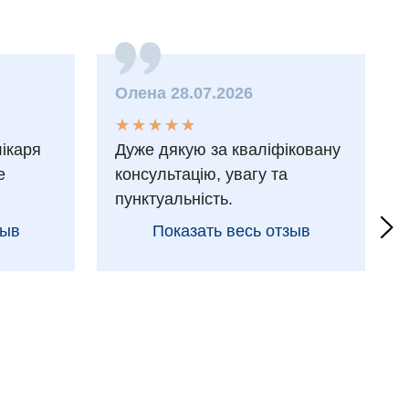
Олена 28.07.2026
★
★
★
★
★
★
★
★
★
★
лікаря
Дуже дякую за кваліфіковану
е
консультацію, увагу та
пунктуальність.
зыв
Показать весь отзыв