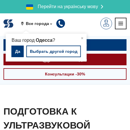
Перейти на українську мову
Все города
▲
×
Ваш город
Одесса
?
Записаться на приём
Да
Выбрать другой город
Вызвать скорую
Консультации -30%
ПОДГОТОВКА К
УЛЬТРАЗВУКОВОЙ