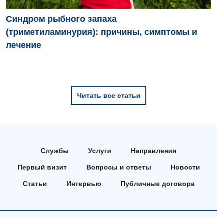
Офтальмологическое отделение
Синдром рыбного запаха
(триметиламинурия): причины, симптомы и
Педиатрическое отделение
лечение
Проктология
Пульмонология
Ревматология
Читать все статьи
Сосудистая хирургия
Терапевтическое отделение
Терапия
Службы
Услуги
Направления
Первый визит
Вопросы и ответы
Новости
Травматологическое отделение
Статьи
Интервью
Публичные договора
Урологическое отделение
Урология