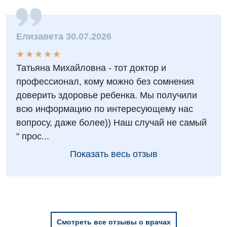
Акушерство и гинекология
Терапевтическое отделение
Аллергология, иммунология
Травматологическое отделение
Елизавета 30.07.2026
Андрология
Урологическое отделение
★
★
★
★
★
★
★
★
★
★
Бесплатные услуги
Хирургическое отделение
Татьяна Михайловна - тот доктор и
профессионал, кому можно без сомнения
Вакцинация
Эндоскопическое отделение
доверить здоровье ребенка. Мы получили
Гастроэнтерология
всю информацию по интересующему нас
вопросу, даже более)) Наш случай не самый
Гематология
" прос...
Гинекологическое отделение
Показать весь отзыв
Дерматовенерология
Диетология
Дневной стационар
Смотреть все отзывы о врачах
Кардиология