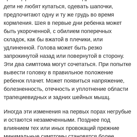
Проктология
дети не любят купаться, одевать шапочки,
предпочитают одну и ту же грудь во время
Пульмонология
кормления. Шея в первые дни ребенка может
Ревматология
быть укороченной, с обилием поперечных
складок, как бы вжатой в плечики, или
Сосудистая хирургия
удлиненной. Голова может быть резко
Терапевтическое отделение
запрокинутой назад или повернутой в сторону.
Терапия
Эти два симптома могут сочетаться. При попытке
вывести головку в правильное положение
Травматологическое отделение
ребенок плачет. Может появиться напряжение,
Урологическое отделение
болезненность, отечность и уплотнение области
трапециевидных и задних шейных мышц.
Урология
Иногда эти изменения на первых порах негрубые
Физиотерапия
и остаются незамеченными. Позднее под
Хирургическое отделение
влиянием тех или иных провокаций прежние
минимальные симптомы становятся более