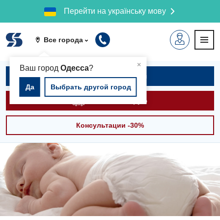
Перейти на українську мову
Все города
▲
×
Ваш город
Одесса
?
Записаться на приём
Да
Выбрать другой город
Вызвать скорую
Консультации -30%