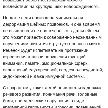
повышают вероятность механического
Бесплатные услуги
воздействия на хрупкую шею новорожденного.
Хирургическое отделение
Вакцинация
Эндоскопическое отделение
Но даже если произошла минимальная
деформация шейных позвонков, и она вовремя
Гастроэнтерология
не выявлена и не пролечена, то в дальнейшем
Гематология
это может привести к совершенно неожиданным
нарушениям развития структур головного мозга.
Гинекологическое отделение
Ребенок будет испытывать на протяжении
Дерматовенерология
взросления и жизни нарушения функций
внимания, памяти, эмоциональной сферы,
Диетология
осложнений слухоречевой, сердечно-сосудистой,
Дневной стационар
эндокринной и даже иммунной системы.
Кардиология
С возрастом у таких детей появляется задержка
Кардиохирургия
речевого развития, понимания речи, головные
боли, поведенческие нарушения в виде
Маммология
чрезмерной капризности, агрессии, повышенной