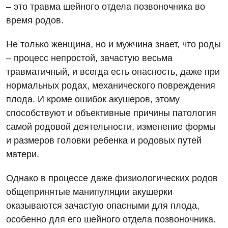
– это травма шейного отдела позвоночника во
время родов.
Не только женщина, но и мужчина знает, что роды
– процесс непростой, зачастую весьма
травматичный, и всегда есть опасность, даже при
нормальных родах, механического повреждения
плода. И кроме ошибок акушеров, этому
способствуют и объективные причины патология
самой родовой деятельности, изменение формы
Вакансии
и размеров головки ребенка и родовых путей
матери.
Мероприятия БПР
Диагностика
Интернатура
Ангиографические исследования
Однако в процессе даже физиологических родов
Гинекологическое отделение
общепринятые манипуляции акушерки
Энциклопедия
Диагностическое отделение
оказываются зачастую опасными для плода,
Диагностическое отделение
Программа лояльности
Инструментальная диагностика
особенно для его шейного отдела позвоночника.
Дневной стационар