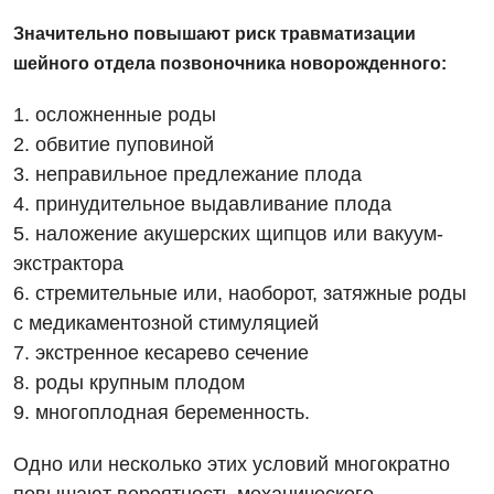
Отзывы
Компьютерная томография
Значительно повышают риск травматизации
Онкологическое отделение
Видео
шейного отдела позвоночника новорожденного:
Магнитно-резонансная томография
Отдел госпитализации
Маммография
1. осложненные роды
Отделение интенсивной терапии
Декларирование
2. обвитие пуповиной
Нейросонография
3. неправильное предлежание плода
Отделение кардиососудистой патологии и неврологии
Лечение острого инфаркта
Рентгенография
4. принудительное выдавливание плода
Отделение неотложных состояний
Национальный скрининг здоровья 40+
5. наложение акушерских щипцов или вакуум-
УЗИ
Офтальмологическое отделение
экстрактора
Эндоскопическое отделение
6. стремительные или, наоборот, затяжные роды
Украинский
Педиатрическое отделение
с медикаментозной стимуляцией
Для взрослых
Русский
Скорая медицинская помощь
7. экстренное кесарево сечение
8. роды крупным плодом
Акушерство и гинекология
Терапевтическое отделение
9. многоплодная беременность.
Аллергология, иммунология
Травматологическое отделение
Одно или несколько этих условий многократно
Андрология
Урологическое отделение