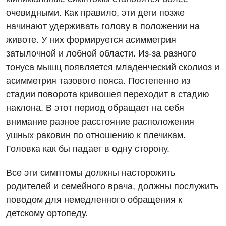
Эндокринология
очевидными. Как правило, эти дети позже
Для детей
начинают удерживать голову в положении на
животе. У них формируется асимметрия
Детская аллергология
затылочной и лобной области. Из-за разного
тонуса мышц появляется младенческий сколиоз и
Детская гастроэнтерология
асимметрия тазового пояса. Постепенно из
Детская гинекология
стадии поворота кривошея переходит в стадию
Детская дерматовенерология
наклона. В этот период обращает на себя
внимание разное расстояние расположения
Детская кардиоревматология
ушных раковин по отношению к плечикам.
Детская неврология
Головка как бы падает в одну сторону.
Детская ортопедия и травматология
Все эти симптомы должны насторожить
родителей и семейного врача, должны послужить
Детская оториноларингология
поводом для немедленного обращения к
Детская офтальмология
детскому ортопеду.