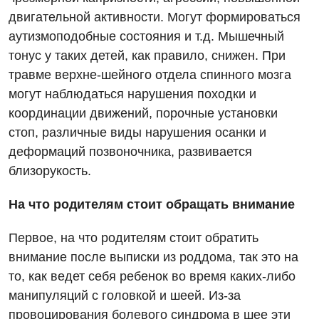
Медицинская психология
двигательной активности. Могут формироваться
аутизмоподобные состояния и т.д. Мышечный
Неврология
тонус у таких детей, как правило, снижен. При
Нейрохирургия
травме верхне-шейного отдела спинного мозга
могут наблюдаться нарушения походки и
Онкологическое отделение
координации движений, порочные установки
Ортопедия и травматология
стоп, различные виды нарушения осанки и
деформаций позвоночника, развивается
Отделение интенсивной терапии
близорукость.
Отделение кардиососудистой патологии и неврологии
На что родителям стоит обращать внимание
Отделение неотложных состояний
Первое, на что родителям стоит обратить
Оториноларингология
внимание после выписки из роддома, так это на
Офтальмологическое отделение
то, как ведет себя ребенок во время каких-либо
манипуляций с головкой и шеей. Из-за
Педиатрическое отделение
провоцирования болевого синдрома в шее эти