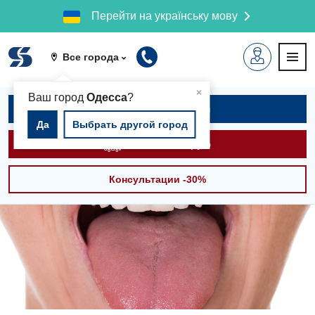
Перейти на українську мову
Все города
▲
×
Ваш город
Одесса
?
Записаться на приём
Да
Выбрать другой город
Вызвать скорую
Консультации -30%