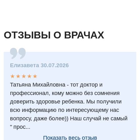
Эндокринология
Для детей
ОТЗЫВЫ О ВРАЧАХ
Детская аллергология
Детская гастроэнтерология
Детская гинекология
Елизавета 30.07.2026
Детская дерматовенерология
★
★
★
★
★
★
★
★
★
★
Детская кардиоревматология
Татьяна Михайловна - тот доктор и
профессионал, кому можно без сомнения
Детская неврология
доверить здоровье ребенка. Мы получили
Детская ортопедия и травматология
всю информацию по интересующему нас
вопросу, даже более)) Наш случай не самый
Детская оториноларингология
" прос...
Детская офтальмология
Показать весь отзыв