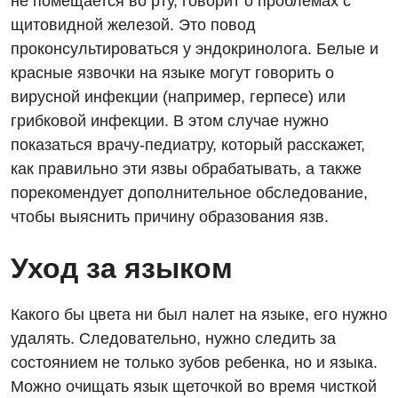
не помещается во рту, говорит о проблемах с
щитовидной железой. Это повод
Медицинская психология
проконсультироваться у эндокринолога. Белые и
Неврология
красные язвочки на языке могут говорить о
Нейрохирургия
вирусной инфекции (например, герпесе) или
грибковой инфекции. В этом случае нужно
Онкологическое отделение
показаться врачу-педиатру, который расскажет,
Ортопедия и травматология
как правильно эти язвы обрабатывать, а также
порекомендует дополнительное обследование,
Отделение интенсивной терапии
чтобы выяснить причину образования язв.
Отделение кардиососудистой патологии и неврологии
Уход за языком
Отделение неотложных состояний
Оториноларингология
Какого бы цвета ни был налет на языке, его нужно
удалять. Следовательно, нужно следить за
Офтальмологическое отделение
состоянием не только зубов ребенка, но и языка.
Педиатрическое отделение
Можно очищать язык щеточкой во время чисткой