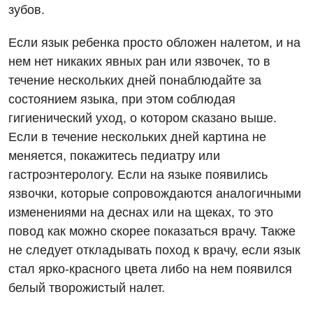
зубов.
Проктология
Пульмонология
Если язык ребенка просто обложен налетом, и на
нем нет никаких явных ран или язвочек, то в
Ревматология
течение нескольких дней понаблюдайте за
Сосудистая хирургия
состоянием языка, при этом соблюдая
гигиенический уход, о котором сказано выше.
Терапевтическое отделение
Если в течение нескольких дней картина не
Терапия
меняется, покажитесь педиатру или
гастроэнтерологу. Если на языке появились
Травматологическое отделение
язвочки, которые сопровождаются аналогичными
Урологическое отделение
изменениями на деснах или на щеках, то это
повод как можно скорее показаться врачу. Также
Урология
не следует откладывать поход к врачу, если язык
Физиотерапия
стал ярко-красного цвета либо на нем появился
белый творожистый налет.
Хирургическое отделение