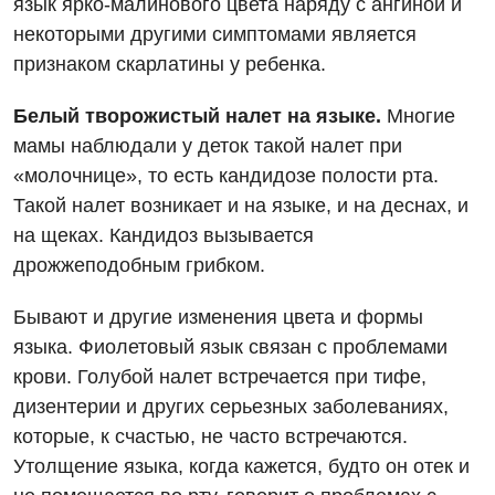
язык ярко-малинового цвета наряду с ангиной и
некоторыми другими симптомами является
Бесплатные услуги
Хирургическое отделение
признаком скарлатины у ребенка.
Вакцинация
Эндоскопическое отделение
Белый творожистый налет на языке.
Многие
Гастроэнтерология
мамы наблюдали у деток такой налет при
Гематология
«молочнице», то есть кандидозе полости рта.
Такой налет возникает и на языке, и на деснах, и
Гинекологическое отделение
на щеках. Кандидоз вызывается
Дерматовенерология
дрожжеподобным грибком.
Диетология
Бывают и другие изменения цвета и формы
языка. Фиолетовый язык связан с проблемами
Дневной стационар
крови. Голубой налет встречается при тифе,
Кардиология
дизентерии и других серьезных заболеваниях,
которые, к счастью, не часто встречаются.
Кардиохирургия
Утолщение языка, когда кажется, будто он отек и
Маммология