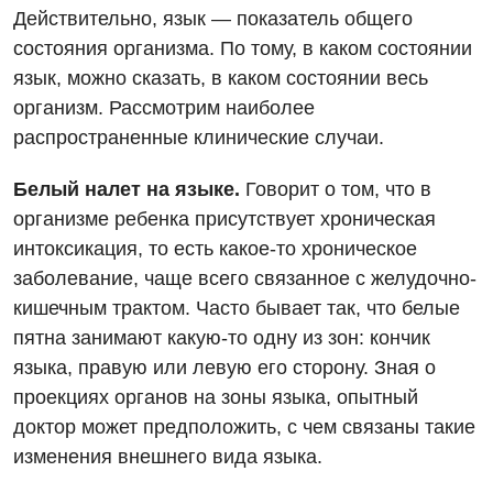
Действительно, язык — показатель общего
состояния организма. По тому, в каком состоянии
язык, можно сказать, в каком состоянии весь
организм. Рассмотрим наиболее
распространенные клинические случаи.
Белый налет на языке.
Говорит о том, что в
организме ребенка присутствует хроническая
интоксикация, то есть какое-то хроническое
заболевание, чаще всего связанное с желудочно-
Вакансии
кишечным трактом. Часто бывает так, что белые
пятна занимают какую-то одну из зон: кончик
Мероприятия БПР
Диагностика
языка, правую или левую его сторону. Зная о
Интернатура
Ангиографические исследования
проекциях органов на зоны языка, опытный
Гинекологическое отделение
доктор может предположить, с чем связаны такие
Энциклопедия
Диагностическое отделение
изменения внешнего вида языка.
Диагностическое отделение
Программа лояльности
Инструментальная диагностика