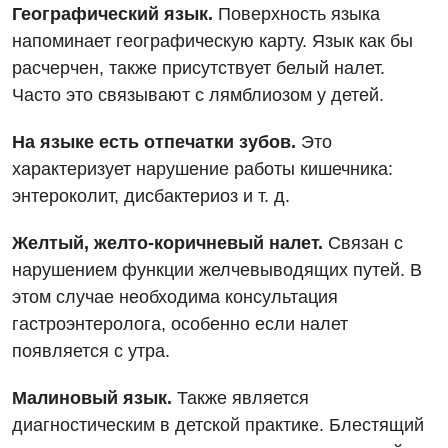
Дневной стационар
Географический язык.
Поверхность языка
Отзывы
Компьютерная томография
напоминает географическую карту. Язык как бы
Онкологическое отделение
Видео
расчерчен, также присутствует белый налет.
Магнитно-резонансная томография
Отдел госпитализации
Часто это связывают с лямблиозом у детей.
Маммография
Отделение интенсивной терапии
Декларирование
На языке есть отпечатки зубов.
Это
Нейросонография
характеризует нарушение работы кишечника:
Отделение кардиососудистой патологии и неврологии
Лечение острого инфаркта
Рентгенография
энтероколит, дисбактериоз и т. д.
Отделение неотложных состояний
Национальный скрининг здоровья 40+
УЗИ
Желтый, желто-коричневый налет.
Связан с
Офтальмологическое отделение
нарушением функции желчевыводящих путей. В
Эндоскопическое отделение
Украинский
Педиатрическое отделение
этом случае необходима консультация
Для взрослых
Русский
гастроэнтеролога, особенно если налет
Скорая медицинская помощь
появляется с утра.
Акушерство и гинекология
Терапевтическое отделение
Малиновый язык.
Также является
Аллергология, иммунология
Травматологическое отделение
диагностическим в детской практике. Блестящий
Андрология
Урологическое отделение