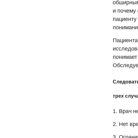
обширным
и почему 
пациенту 
понимани
Пациента
исследова
понимает 
Обследуе
Следоват
трех случ
1. Врач н
2. Нет вр
3. Ограни