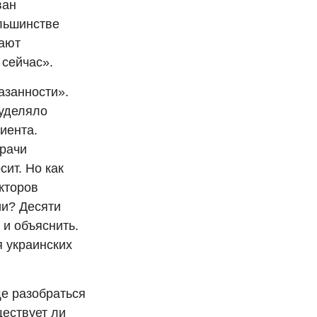
ван
льшинстве
чают
 сейчас».
азанности».
 уделяло
иента.
врачи
сит. Но как
окторов
ии? Десяти
 и объяснить.
 украинских
е разобраться
ществует ли