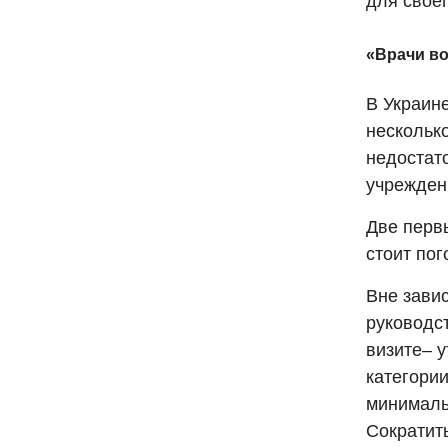
для своег
«Врачи во
В Украин
нескольк
недостат
учрежден
Две первы
стоит пог
Вне зави
руководс
визите– 
категори
минималь
Сократит