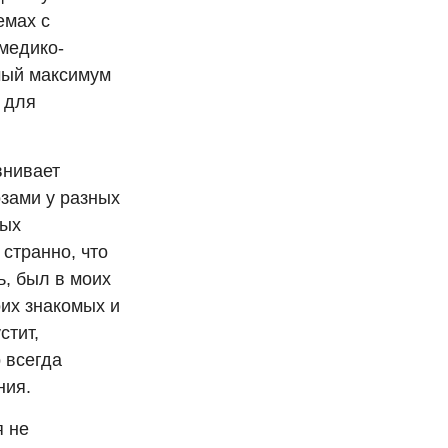
емах с
медико-
мый максимум
 для
внивает
зами у разных
ных
 странно, что
, был в моих
их знакомых и
стит,
р всегда
ния.
я не