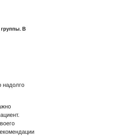
 группы. В
о надолго
ажно
пациент.
своего
 рекомендации