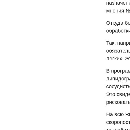
назначени
мнения №
Откуда б
обработки
Так, нап
обязател
легких. Э
В програ
липидогр
сосудисты
Это свид
рисковать
На всю ж
скоропост