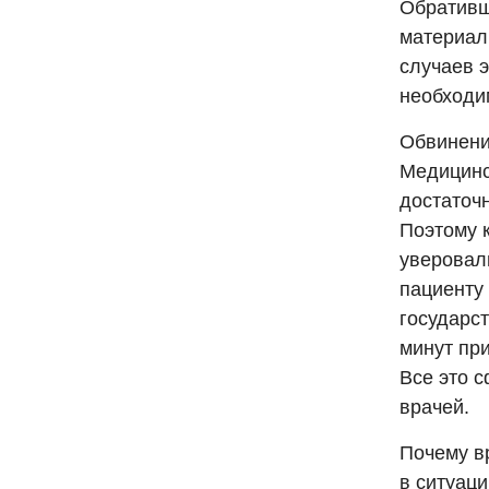
Обративш
материал
случаев э
необходим
Обвинени
Медицинс
достаточ
Поэтому 
уверовали
пациенту 
государс
минут при
Все это 
врачей.
Почему в
в ситуац