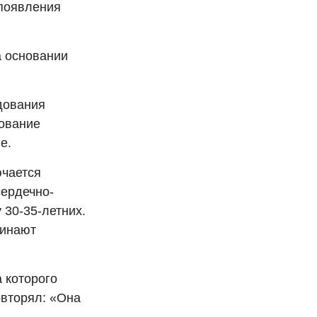
 появления
а основании
дования
дование
е.
ючается
сердечно-
 30-35-летних.
чинают
 которого
овторял: «Она