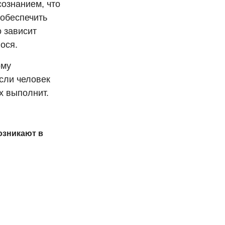
ознанием, что
 обеспечить
о зависит
ося.
ому
Если человек
х выполнит.
озникают в