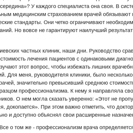
середина»? У каждого специалиста она своя. В сист
ьным медицинским страхованием врачей обязывают 
еские стандарты. Они четко ограничивают необходи
аний. Но вовсе не гарантируют наилучший результат
.
иевских частных клиник, наши дни. Руководство сра
стоимость лечения пациентов с одинаковыми диагно
Изучают этот вопрос, чтобы избежать лишних врачеб
й. Для меня, руководителя клиники, было несколько
врачей, значительно превысивший среднюю стоимость
бразцом профессионализма. К нему я направляла сво
иков. О нем могла сказать уверенно: «Этот не пропу
я, докопается». При этом важно отметить, что докто
ьно и доступно объяснял свои расширенные назначе
 Все о том же - профессионализм врача определяетс