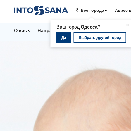
Все города
Адрес 
▲
×
Ваш город
Одесса
?
О нас
Направления
Стационар
Цены
Да
Выбрать другой город