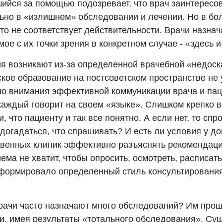
ийся за помощью подозревает, что врач заинтересо
ьно в «излишнем» обследовании и лечении. Но в бо
то не соответствует действительности. Врачи назна
ое с их точки зрения в конкретном случае - «здесь и
я возникают из-за определенной врачебной «недоск
кое образование на постсоветском пространстве не
но внимания эффективной коммуникации врача и пац
каждый говорит на своем «языке». Слишком крепко 
, что пациенту и так все понятно. А если нет, то спро
догадаться, что спрашивать? И есть ли условия у д
твенных клиник эффективно разъяснять рекомендац
ема не хватит, чтобы опросить, осмотреть, расписать
сформировало определенный стиль консультирования
рачи часто назначают много обследований? Им прощ
ии, имея результаты «тотального обследования». Су