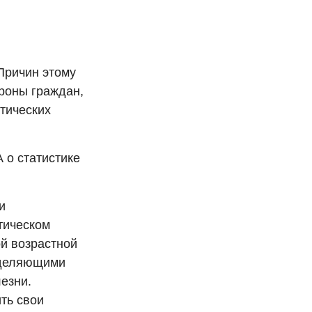
Причин этому
роны граждан,
тических
 о статистике
и
тическом
й возрастной
еделяющими
езни.
ть свои