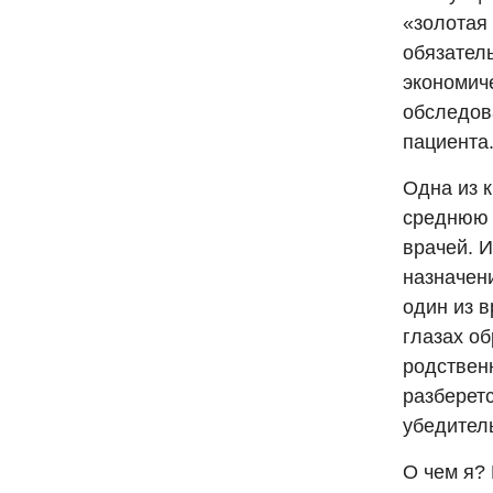
«золотая 
обязател
экономич
обследов
пациента
Одна из к
среднюю 
врачей. 
назначени
один из 
глазах о
родственн
разберетс
убедител
О чем я?