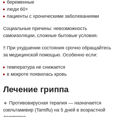
беременные
Кардиология
люди 60+
пациенты с хроническими заболеваниями
Кардиохирургия
Социальные причины: невозможность
Маммология
самоизоляции, сложные бытовые условия.
Медицинская психология
‼️ При ухудшении состояния срочно обращайтесь
Неврология
за медицинской помощью. Особенно если:
Нейрохирургия
температура не снижается
Онкологическое отделение
в мокроте появилась кровь
Ортопедия и травматология
Лечение гриппа
Отделение интенсивной терапии
Отделение кардиососудистой патологии и неврологии
🔹 Противовирусная терапия — назначается
озельтамивир (Tamiflu) на 5 дней в возрастной
Отделение неотложных состояний