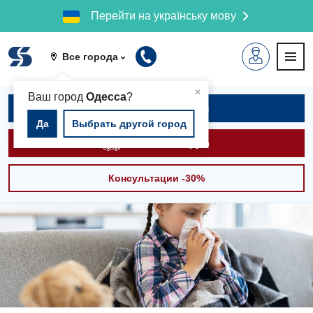
Перейти на українську мову
Все города
▲
×
Ваш город
Одесса
?
Записаться на приём
Да
Выбрать другой город
Вызвать скорую
Консультации -30%