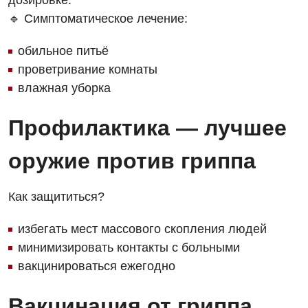
дозировке.
Оториноларингология
🔹 Симптоматическое лечение:
Офтальмологическое отделение
обильное питьё
проветривание комнаты
Педиатрическое отделение
влажная уборка
Проктология
Профилактика — лучшее
Пульмонология
Ревматология
оружие против гриппа
Сосудистая хирургия
Как защититься?
Терапевтическое отделение
избегать мест массового скопления людей
Терапия
минимизировать контакты с больными
Травматологическое отделение
вакцинироваться ежегодно
Урологическое отделение
Вакцинация от гриппа