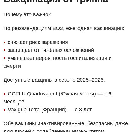
Урология
Почему это важно?
Физиотерапия
По рекомендациям ВОЗ, ежегодная вакцинация:
Хирургическое отделение
Эндокринология
снижает риск заражения
защищает от тяжёлых осложнений
Для детей
уменьшает вероятность госпитализации и
смерти
Детская аллергология
Детская гастроэнтерология
Доступные вакцины в сезоне 2025–2026:
Детская гинекология
GCFLU Quadrivalent (Южная Корея) — с 6
месяцев
Детская дерматовенерология
Vaxigrip Tetra (Франция) — с 3 лет
Детская кардиоревматология
Обе вакцины инактивированные, безопасны даже
Детская неврология
для людей с ослабленным иммунитетом.