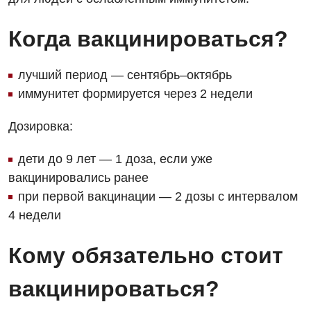
Детская ортопедия и травматология
Когда вакцинироваться?
Детская оториноларингология
Детская офтальмология
лучший период — сентябрь–октябрь
иммунитет формируется через 2 недели
Детская урология
Детская хирургия
Дозировка:
Детская эндокринология
дети до 9 лет — 1 доза, если уже
вакцинировались ранее
Педиатрия
при первой вакцинации — 2 дозы с интервалом
4 недели
Кому обязательно стоит
вакцинироваться?