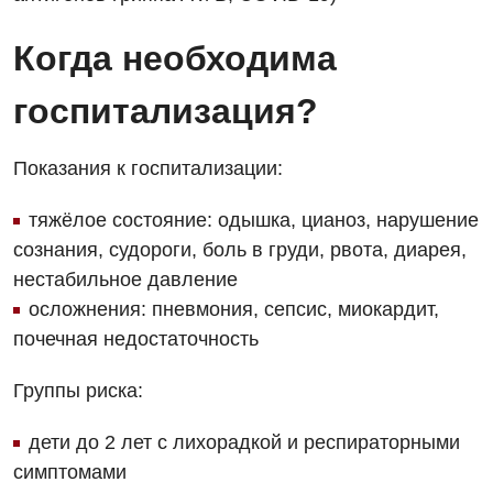
Скорая медицинская помощь
Акушерство и гинекология
Когда необходима
Терапевтическое отделение
Аллергология, иммунология
Травматологическое отделение
госпитализация?
Андрология
Урологическое отделение
Показания к госпитализации:
Бесплатные услуги
Хирургическое отделение
тяжёлое состояние: одышка, цианоз, нарушение
Вакцинация
Эндоскопическое отделение
сознания, судороги, боль в груди, рвота, диарея,
Гастроэнтерология
нестабильное давление
осложнения: пневмония, сепсис, миокардит,
Гематология
почечная недостаточность
Гинекологическое отделение
Группы риска:
Дерматовенерология
Диетология
дети до 2 лет с лихорадкой и респираторными
симптомами
Дневной стационар