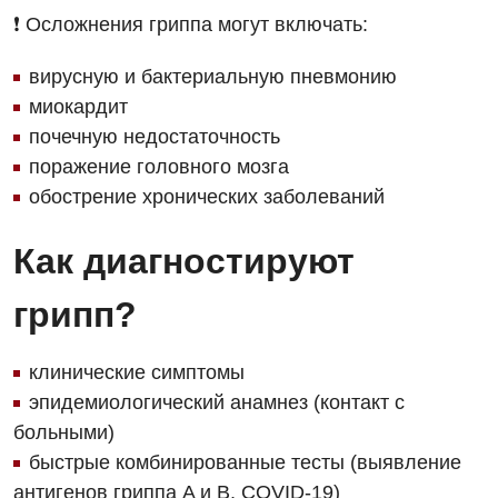
❗ Осложнения гриппа могут включать:
Интернатура
Ангиографические исследования
Гинекологическое отделение
вирусную и бактериальную пневмонию
Энциклопедия
Диагностическое отделение
Диагностическое отделение
миокардит
Программа лояльности
Инструментальная диагностика
почечную недостаточность
Дневной стационар
поражение головного мозга
Отзывы
Компьютерная томография
Онкологическое отделение
обострение хронических заболеваний
Видео
Магнитно-резонансная томография
Отдел госпитализации
Как диагностируют
Маммография
Отделение интенсивной терапии
Декларирование
грипп?
Нейросонография
Отделение кардиососудистой патологии и неврологии
Лечение острого инфаркта
Рентгенография
Отделение неотложных состояний
клинические симптомы
Национальный скрининг здоровья 40+
УЗИ
эпидемиологический анамнез (контакт с
Офтальмологическое отделение
больными)
Эндоскопическое отделение
Украинский
Педиатрическое отделение
быстрые комбинированные тесты (выявление
антигенов гриппа A и B, COVID-19)
Для взрослых
Русский