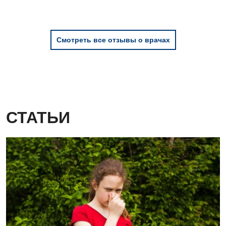
Отделение кардиососудистой патологии и неврологии
Отделение неотложных состояний
Смотреть все отзывы о врачах
Оториноларингология
Офтальмологическое отделение
Педиатрическое отделение
Проктология
СТАТЬИ
Пульмонология
Ревматология
Сосудистая хирургия
Терапевтическое отделение
Терапия