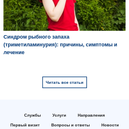
Травматологическое отделение
Урологическое отделение
Урология
Синдром рыбного запаха
Физиотерапия
(триметиламинурия): причины, симптомы и
Хирургическое отделение
лечение
Эндокринология
Для детей
Читать все статьи
Детская аллергология
Детская гастроэнтерология
Детская гинекология
Службы
Услуги
Направления
Детская дерматовенерология
Первый визит
Вопросы и ответы
Новости