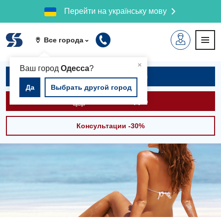
Перейти на українську мову
Все города
▲
×
Ваш город
Одесса
?
Записаться на приём
Да
Выбрать другой город
Вызвать скорую
Консультации -30%