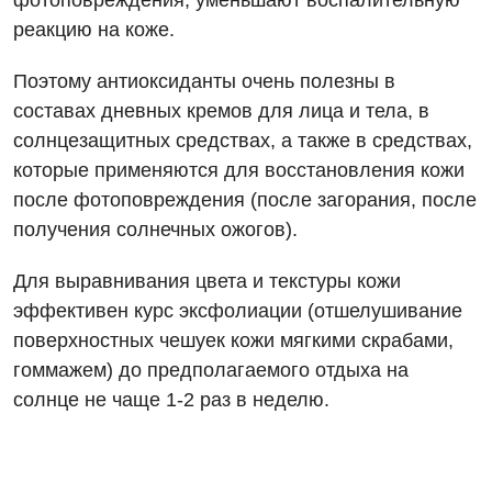
фотоповреждения, уменьшают воспалительную
Эндоскопическое отделение
реакцию на коже.
Украинский
Педиатрическое отделение
Для взрослых
Русский
Поэтому антиоксиданты очень полезны в
Скорая медицинская помощь
составах дневных кремов для лица и тела, в
Акушерство и гинекология
Терапевтическое отделение
солнцезащитных средствах, а также в средствах,
Аллергология, иммунология
которые применяются для восстановления кожи
Травматологическое отделение
после фотоповреждения (после загорания, после
Андрология
Урологическое отделение
получения солнечных ожогов).
Бесплатные услуги
Хирургическое отделение
Для выравнивания цвета и текстуры кожи
Вакцинация
Эндоскопическое отделение
эффективен курс эксфолиации (отшелушивание
поверхностных чешуек кожи мягкими скрабами,
Гастроэнтерология
гоммажем) до предполагаемого отдыха на
Гематология
солнце не чаще 1-2 раз в неделю.
Гинекологическое отделение
Дерматовенерология