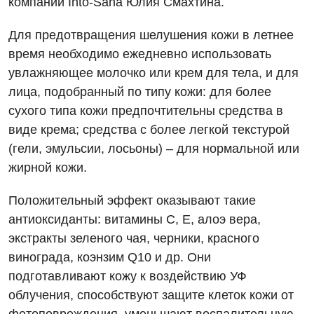
компании Into-Sana Юлия Смахтина.
Вакансии
Для предотвращения шелушения кожи в летнее
Мероприятия БПР
Диагностика
время необходимо ежедневно использовать
увлажняющее молочко или крем для тела, и для
Интернатура
Ангиографические исследования
Гинекологическое отделение
лица, подобранный по типу кожи: для более
Энциклопедия
Диагностическое отделение
сухого типа кожи предпочтительны средства в
Диагностическое отделение
виде крема; средства с более легкой текстурой
Программа лояльности
Инструментальная диагностика
Дневной стационар
(гели, эмульсии, лосьоны) – для нормальной или
Отзывы
Компьютерная томография
жирной кожи.
Онкологическое отделение
Видео
Магнитно-резонансная томография
Положительный эффект оказывают такие
Отдел госпитализации
Маммография
антиоксиданты: витамины C, E, алоэ вера,
Отделение интенсивной терапии
Декларирование
экстракты зеленого чая, черники, красного
Нейросонография
винограда, коэнзим Q10 и др. Они
Отделение кардиососудистой патологии и неврологии
Лечение острого инфаркта
Рентгенография
подготавливают кожу к воздействию УФ
Отделение неотложных состояний
Национальный скрининг здоровья 40+
облучения, способствуют защите клеток кожи от
УЗИ
Офтальмологическое отделение