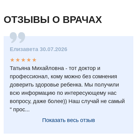
Диетология
ОТЗЫВЫ О ВРАЧАХ
Дневной стационар
Кардиология
Кардиохирургия
Елизавета 30.07.2026
Маммология
★
★
★
★
★
★
★
★
★
★
Татьяна Михайловна - тот доктор и
Медицинская психология
профессионал, кому можно без сомнения
Неврология
доверить здоровье ребенка. Мы получили
всю информацию по интересующему нас
Нейрохирургия
вопросу, даже более)) Наш случай не самый
Онкологическое отделение
" прос...
Ортопедия и травматология
Показать весь отзыв
Отделение интенсивной терапии