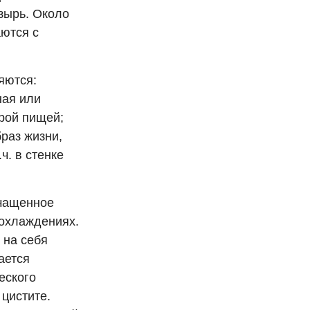
зырь. Около
аются с
яются:
ная или
рой пищей;
раз жизни,
ч. в стенке
учащенное
еохлаждениях.
 на себя
ается
еского
 цистите.