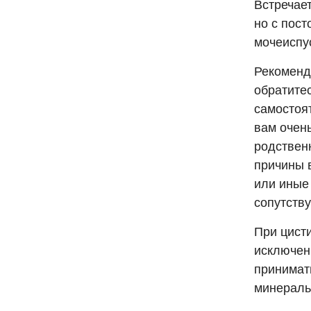
Встречае
но с пос
мочеиспус
Рекоменд
обратитес
самостоя
вам очень
родственн
причины 
или иные
сопутств
При цист
исключен
принимат
минераль