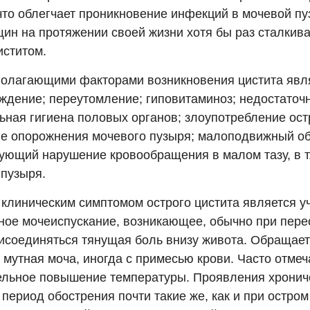
 что облегчает проникновение инфекций в мочевой пу
ин на протяжении своей жизни хотя бы раз сталкив
иститом.
олагающими факторами возникновения цистита явл
ждение; переутомление; гиповитаминоз; недостаточ
ьная гигиена половых органов; злоупотребление ост
е опорожнения мочевого пузыря; малоподвижный об
ующий нарушение кровообращения в малом тазу, в т.
 пузыря.
клиническим симптомом острого цистита является 
ное мочеиспускание, возникающее, обычно при пер
исоединяться тянущая боль внизу живота. Обращает
мутная моча, иногда с примесью крови. Часто отмеч
ельное повышение температуры. Проявления хронич
 период обострения почти такие же, как и при остром