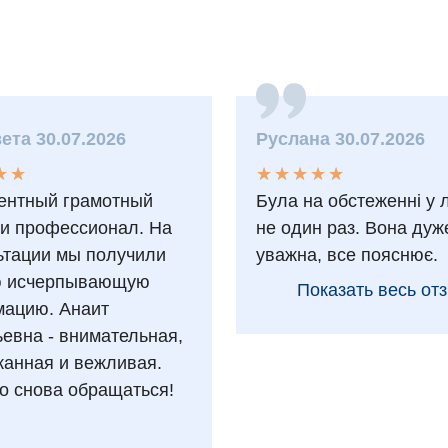
ета 30.07.2026
Руслана 30.07.2026
★
★
★
★
★
★
★
★
★
★
★
★
★
★
ентный грамотный
Була на обстеженні у 
 и профессионал. На
не один раз. Вона дуж
ьтации мы получили
уважна, все пояснює.
ю исчерпывающую
Показать весь от
ацию. Анаит
ьевна - внимательная,
анная и вежливая.
о снова обращаться!