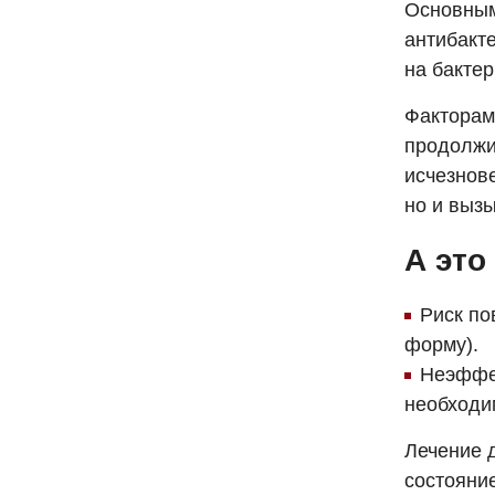
Основным
антибакт
на бакте
Факторам
продолжи
исчезнов
но и вызы
А это
Риск по
форму).
Неэффек
необходи
Лечение 
состояни