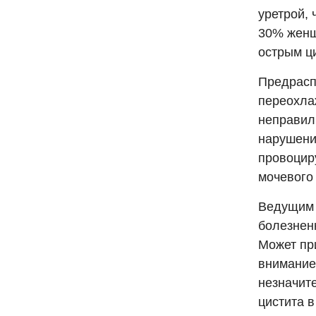
уретрой,
30% женщ
острым ц
Предрасп
переохла
неправил
нарушени
провоцир
мочевого
Ведущим 
болезнен
Может пр
внимание 
незначит
цистита в