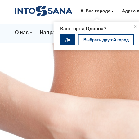
Все города
Адрес 
▲
×
Ваш город
Одесса
?
О нас
Направления
Стационар
Цены
Да
Выбрать другой город