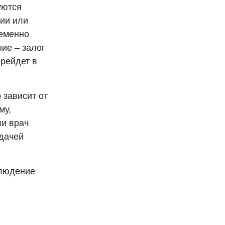
уются
пии или
ременно
ие – залог
ерейдет в
 зависит от
му,
ли врач
сдачей
блюдение