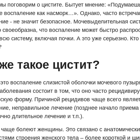
мы поговорим о цистите. Бытует мнение: «Подумаешь 
е воспаление как насморк…». Однако, часто встреч
ние - не значит безопасное. Мочевыделительная сис
о своеобразна, что воспаление может быстро распро
всю систему, включая почки. А это уже серьезно. Кто
?
же такое цистит?
это воспаление слизистой оболочки мочевого пузыр
аболевания состоит в том, что оно часто рецидивиру
ескую форму. Причиной рецидивов чаще всего являе
ние, неправильное лечение (позднее начало приема 
чно длительное лечение и т.п.).
 чаще болеют женщины. Это связано с анатомическ
стями строения женского тела – более короткой и ш