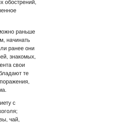
х обострений,
ненное
 можно раньше
м, начинать
сли ранее они
ей, знакомых,
иента свои
обладают те
 поражения,
ма.
иету с
коголя;
вы, чай,