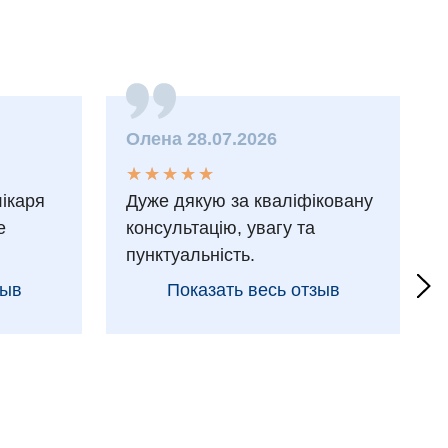
Олена 28.07.2026
★
★
★
★
★
★
★
★
★
★
лікаря
Дуже дякую за кваліфіковану
е
консультацію, увагу та
пунктуальність.
зыв
Показать весь отзыв