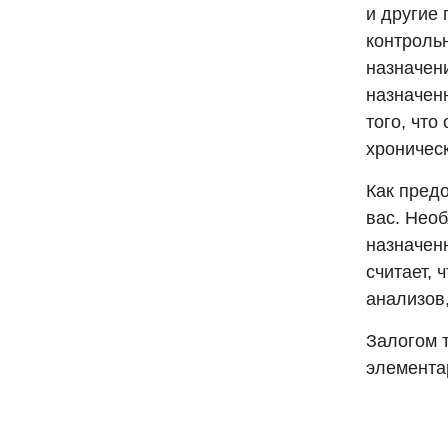
и другие 
контроль
назначен
назначен
того, что
хроничес
Как предо
вас. Нео
назначен
считает, 
анализов,
Залогом т
элемента