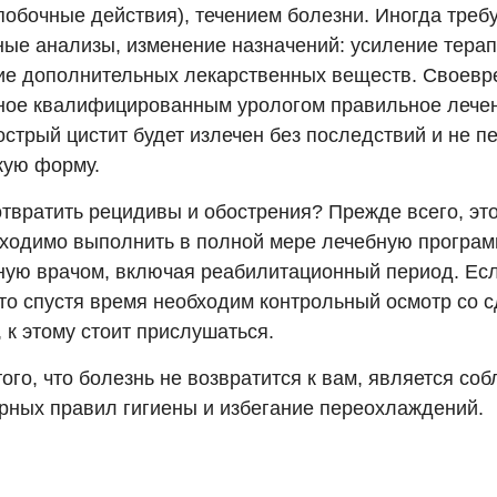
побочные действия), течением болезни. Иногда треб
ные анализы, изменение назначений: усиление тера
ие дополнительных лекарственных веществ. Своев
ное квалифицированным урологом правильное лечен
 острый цистит будет излечен без последствий и не п
кую форму.
твратить рецидивы и обострения? Прежде всего, это
бходимо выполнить в полной мере лечебную програм
ную врачом, включая реабилитационный период. Ес
что спустя время необходим контрольный осмотр со 
 к этому стоит прислушаться.
ого, что болезнь не возвратится к вам, является со
рных правил гигиены и избегание переохлаждений.