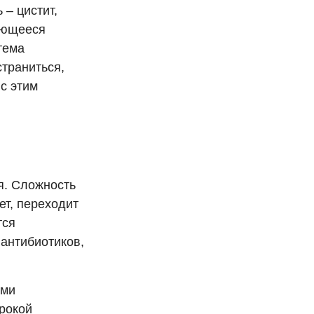
– цистит,
ающееся
тема
страниться,
 с этим
я. Сложность
ет, переходит
тся
антибиотиков,
ими
ирокой