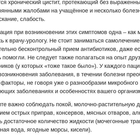
тся хронический цистит, протекающий без выраженны
тоянными жалобами на учащённое и несколько болез
кание, слабость.
ация при возникновении этих симптомов одна – как
ь к врачу-урологу. Не стоит заниматься самолечение
тельно бесконтрольный прием антибиотиков, даже е
 помогли. Не следует также полагаться на опыт друз
иков (у которых «тоже такое было»). У каждого пац
возникновения заболевания, в течении болезни пре
 факторы, не говоря уже о разнообразии микробного
ующих заболеваниях и особенностях вашего организ
ите важно соблюдать покой, молочно-растительную д
ием острых приправ, консервов, мясных отваров, ал
ь достаточное количество жидкости (мочегонные тра
ная вода, ягодные морсы, кисели).