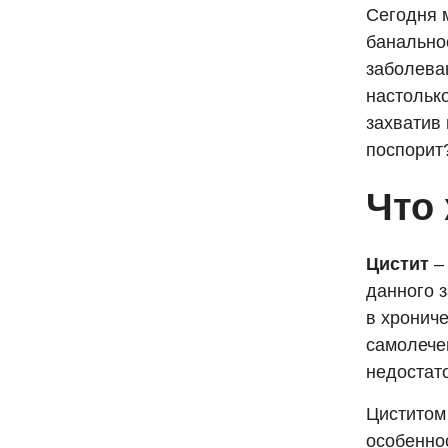
Сегодня 
банально
заболева
настольк
захватив 
поспорит
Что 
Цистит
– 
данного з
в хронич
самолече
недостато
Циститом
особенно