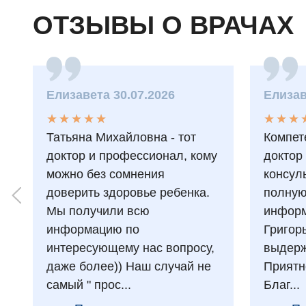
ОТЗЫВЫ О ВРАЧАХ
Елизавета 30.07.2026
Елизав
★
★
★
★
★
★
★
★
★
★
★
★
★
★
★
★
Татьяна Михайловна - тот
Компет
доктор и профессионал, кому
доктор
можно без сомнения
консул
доверить здоровье ребенка.
полну
Мы получили всю
информ
информацию по
Григор
интересующему нас вопросу,
выдерж
даже более)) Наш случай не
Приятн
самый " прос...
Благ...