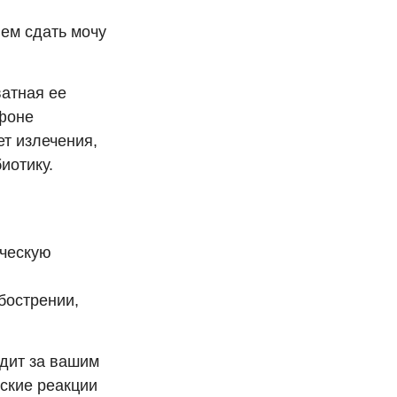
ем сдать мочу
ватная ее
фоне
ет излечения,
иотику.
ическую
бострении,
едит за вашим
ские реакции