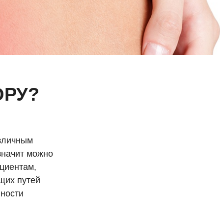
ОРУ?
азличным
значит можно
ациентам,
щих путей
нности