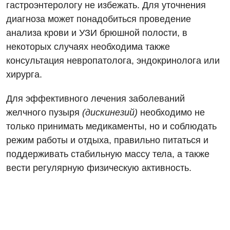
гастроэнтерологу не избежать. Для уточнения
Гинекологическое отделение
диагноза может понадобиться проведение
Дерматовенерология
анализа крови и УЗИ брюшной полости, в
некоторых случаях необходима также
Диетология
консультация невропатолога, эндокринолога или
Дневной стационар
хирурга.
Кардиология
Для эффективного лечения заболеваний
Кардиохирургия
желчного пузыря
(дискинезий)
необходимо не
только принимать медикаменты, но и соблюдать
Маммология
режим работы и отдыха, правильно питаться и
Медицинская психология
поддерживать стабильную массу тела, а также
вести регулярную физическую активность.
Неврология
Нейрохирургия
Онкологическое отделение