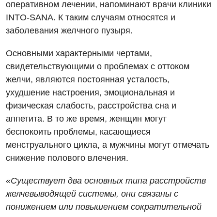
оперативном лечении, напоминают врачи клиники
INTO-SANA. К таким случаям относятся и
заболевания желчного пузыря.
Вакансии
Основными характерными чертами,
Мероприятия БПР
свидетельствующими о проблемах с оттоком
Диагностика
желчи, являются постоянная усталость,
Интернатура
Ангиографические исследования
ухудшение настроения, эмоциональная и
Гинекологическое отделение
Энциклопедия
физическая слабость, расстройства сна и
Диагностическое отделение
Диагностическое отделение
аппетита. В то же время, женщин могут
Программа лояльности
Инструментальная диагностика
беспокоить проблемы, касающиеся
Дневной стационар
Отзывы
менструального цикла, а мужчины могут отмечать
Компьютерная томография
Онкологическое отделение
снижение полового влечения.
Видео
Магнитно-резонансная томография
Отдел госпитализации
«Существует два основных типа расстройств
Маммография
Отделение интенсивной терапии
желчевыводящей системы, они связаны с
Декларирование
Нейросонография
понижением или повышением сократительной
Отделение кардиососудистой патологии и неврологии
Лечение острого инфаркта