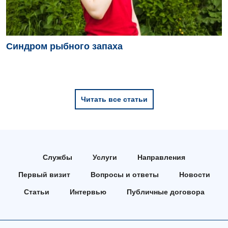
Детская гинекология
Детская дерматовенерология
Детская кардиоревматология
Синдром рыбного запаха
Детская неврология
Детская ортопедия и травматология
Читать все статьи
Детская оториноларингология
Детская офтальмология
Детская урология
Службы
Услуги
Направления
Детская хирургия
Первый визит
Вопросы и ответы
Новости
Детская эндокринология
Статьи
Интервью
Публичные договора
Педиатрия