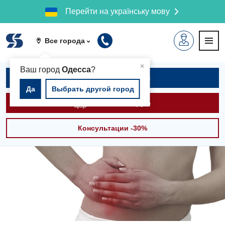
Перейти на українську мову
Все города
▲
×
Ваш город
Одесса
?
Записаться на приём
Да
Выбрать другой город
Вызвать скорую
Консультации -30%