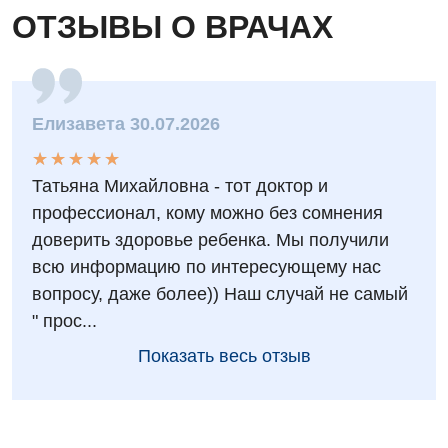
Ортопедия и травматология
ОТЗЫВЫ О ВРАЧАХ
Отделение интенсивной терапии
Отделение кардиососудистой патологии и неврологии
Елизавета 30.07.2026
Отделение неотложных состояний
★
★
★
★
★
★
★
★
★
★
Оториноларингология
Татьяна Михайловна - тот доктор и
Офтальмологическое отделение
профессионал, кому можно без сомнения
доверить здоровье ребенка. Мы получили
Педиатрическое отделение
всю информацию по интересующему нас
Проктология
вопросу, даже более)) Наш случай не самый
" прос...
Пульмонология
Показать весь отзыв
Ревматология
Сосудистая хирургия
Терапевтическое отделение