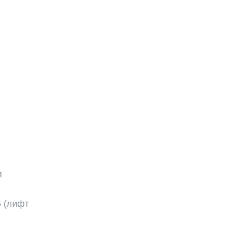
я
5 (лифт