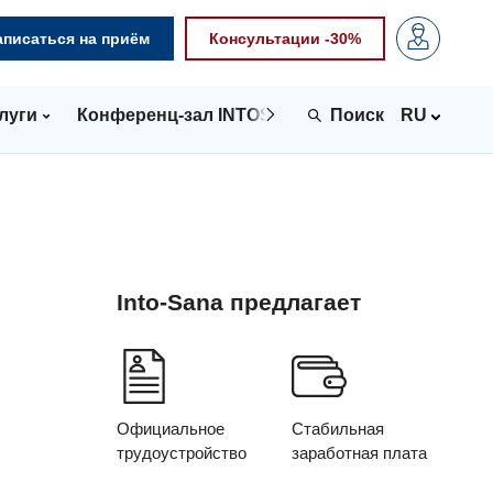
аписаться на приём
Консультации -30%
луги
Конференц-зал INTOSPACE
Контакты
RU
Into-Sana предлагает
Официальное
Стабильная
трудоустройство
заработная плата