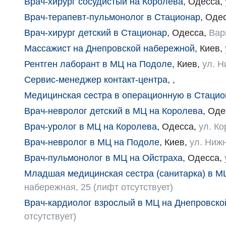
Врач-хирург сосудистый на Королева
,
Одесса
,
Врач-терапевт-пульмонолог в Стационар
,
Оде
Врач-хирург детский в Стационар
,
Одесса
,
Вар
Массажист на Днепровской набережной
,
Киев
,
Рентген лаборант в МЦ на Подоле
,
Киев
,
ул. Н
Сервис-менеджер контакт-центра
,
,
Медицинская сестра в операционную в Стацио
Врач-невролог детский в МЦ на Королева
,
Оде
Врач-уролог в МЦ на Королева
,
Одесса
,
ул. Ко
Врач-невролог в МЦ на Подоле
,
Киев
,
ул. Нижн
Врач-пульмонолог в МЦ на Ойстраха
,
Одесса
,
Младшая медицинская сестра (санитарка) в М
набережная, 25 (лифт отсутствует)
Врач-кардиолог взрослый в МЦ на Днепровско
отсутствует)