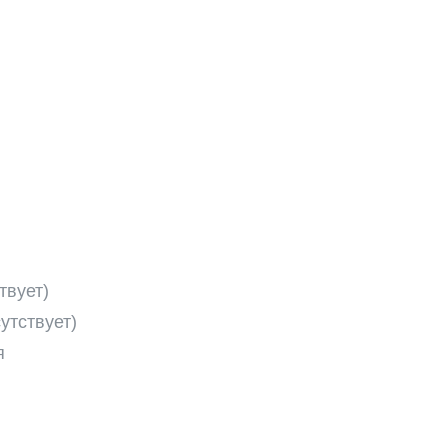
твует)
утствует)
я