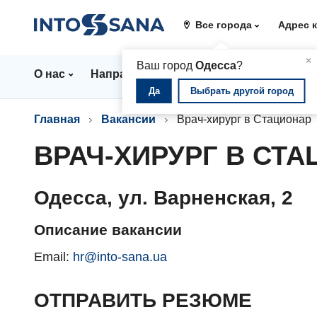
Все города
Адрес 
▲
×
Ваш город
Одесса
?
О нас
Направления
Стационар
Цены
Да
Выбрать другой город
Главная
Вакансии
Врач-хирург в Стационар
ВРАЧ-ХИРУРГ В СТ
Одесса, ул. Варненская, 2
Описание вакансии
Email:
hr@into-sana.ua
ОТПРАВИТЬ РЕЗЮМЕ